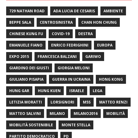
729 NATHAN ROAD
ADA LUCIA DE CESARIS
AMBIENTE
BEPPE SALA
CENTROSINISTRA
CHAN HON CHUNG
CHINESE KUNG FU
COVID-19
DESTRA
EMANUELE FIANO
ENRICO FEDRIGHINI
EUROPA
EXPO 2015
FRANCESCA BALZANI
GARIWO
GIARDINO DEI GIUSTI
GIORGIA MELONI
GIULIANO PISAPIA
GUERRA IN UCRAINA
HONG KONG
HUNG GAR
HUNG KUEN
ISRAELE
LEGA
LETIZIA MORATTI
LORSIGNORI
M5S
MATTEO RENZI
MATTEO SALVINI
MILANO
MILANO2016
MOBILITÀ
MOBILITÀ SOSTENIBILE
MONTE STELLA
PARTITO DEMOCRATICO
PD