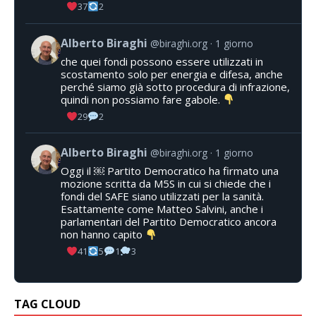
37
2
Alberto Biraghi
@biraghi.org
1 giorno
che quei fondi possono essere utilizzati in
scostamento solo per energia e difesa, anche
perché siamo già sotto procedura di infrazione,
quindi non possiamo fare gabole.
29
2
Alberto Biraghi
@biraghi.org
1 giorno
Oggi il ￼ Partito Democratico ha firmato una
mozione scritta da M5S in cui si chiede che i
fondi del SAFE siano utilizzati per la sanità.
Esattamente come Matteo Salvini, anche i
parlamentari del Partito Democratico ancora
non hanno capito
41
5
1
3
TAG CLOUD