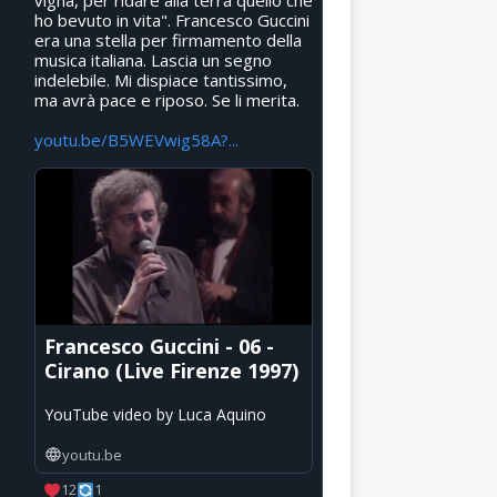
vigna, per ridare alla terra quello che
ho bevuto in vita". Francesco Guccini
era una stella per firmamento della
musica italiana. Lascia un segno
indelebile. Mi dispiace tantissimo,
ma avrà pace e riposo. Se li merita.
youtu.be/B5WEVwig58A?...
Francesco Guccini - 06 -
Cirano (Live Firenze 1997)
YouTube video by Luca Aquino
youtu.be
12
1