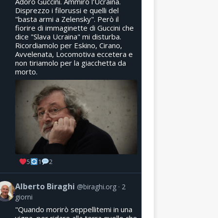
Adoro Guccini. Ammiro l'Ucraina.
Disprezzo i filorussi e quelli del
"basta armi a Zelensky". Però il
fiorire di immaginette di Guccini che
dice "Slava Ucraina" mi disturba.
Ricordiamolo per Eskino, Cirano,
Avvelenata, Locomotiva eccetera e
non tiriamolo per la giacchetta da
morto.
5
1
2
Alberto Biraghi
@biraghi.org
2
giorni
"Quando morirò seppellitemi in una