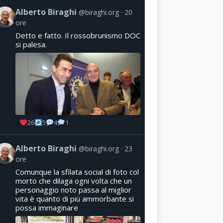
Alberto Biraghi
@biraghi.org
20
ore
Detto e fatto. Il rossobrunismo DOC
si palesa.
26
5
4
1
Alberto Biraghi
@biraghi.org
23
ore
Comunque la sfilata social di foto col
morto che dilaga ogni volta che un
personaggio noto passa al miglior
vita è quanto di più ammorbante si
possa immaginare