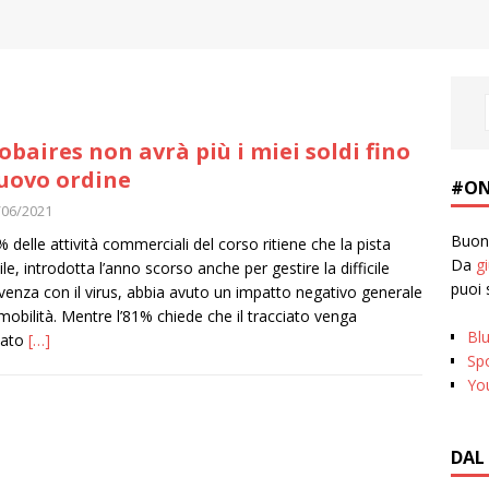
obaires non avrà più i miei soldi fino
uovo ordine
#ON
/06/2021
Buona
2% delle attività commerciali del corso ritiene che la pista
Da
g
ile, introdotta l’anno scorso anche per gestire la difficile
puoi 
venza con il virus, abbia avuto un impatto negativo generale
 mobilità. Mentre l’81% chiede che il tracciato venga
Bl
tato
[…]
Spo
Yo
DAL