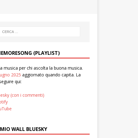
EMORESONG (PLAYLIST)
 musica per chi ascolta la buona musica.
iugno 2025
aggiornato quando capita. La
seguire qui:
uesky (con i commenti)
tify
uTube
 MIO WALL BLUESKY