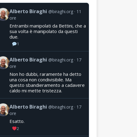
Alberto Biraghi
@biraghi.org
11
ore
Entrambi manipolati da Bettini, che a
sua volta è manipolato da questi
due.
1
Alberto Biraghi
@biraghi.org
17
ore
Non ho dubbi, raramente ha detto
una cosa non condivisibile. Ma
questo sbandieramento a cadavere
caldo mi mette tristezza.
Alberto Biraghi
@biraghi.org
17
ore
Esatto.
2