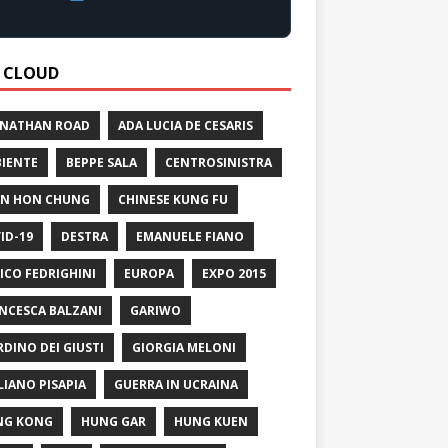
 CLOUD
 NATHAN ROAD
ADA LUCIA DE CESARIS
IENTE
BEPPE SALA
CENTROSINISTRA
N HON CHUNG
CHINESE KUNG FU
ID-19
DESTRA
EMANUELE FIANO
ICO FEDRIGHINI
EUROPA
EXPO 2015
NCESCA BALZANI
GARIWO
RDINO DEI GIUSTI
GIORGIA MELONI
LIANO PISAPIA
GUERRA IN UCRAINA
NG KONG
HUNG GAR
HUNG KUEN