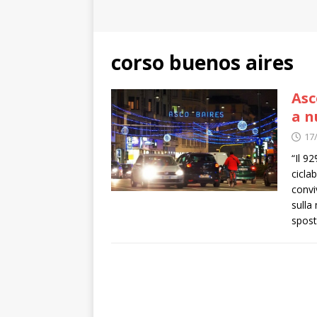
corso buenos aires
Asc
a n
17
“Il 9
ciclab
convi
sulla
spos