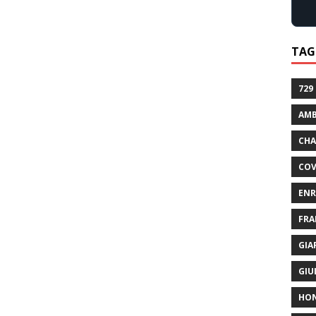
TAG
729
AMB
CHA
COV
ENR
FRA
GIA
GIU
HO