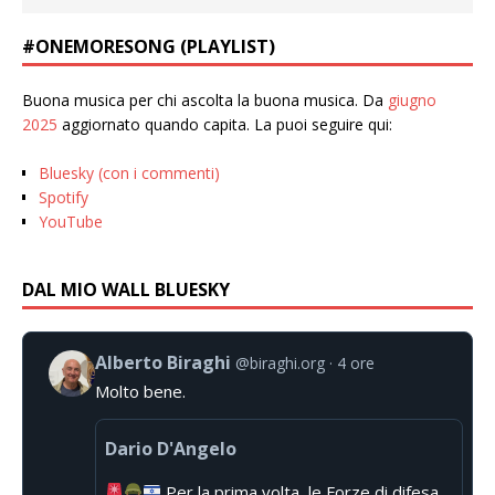
#ONEMORESONG (PLAYLIST)
Buona musica per chi ascolta la buona musica. Da
giugno
2025
aggiornato quando capita. La puoi seguire qui:
Bluesky (con i commenti)
Spotify
YouTube
DAL MIO WALL BLUESKY
Alberto Biraghi
@biraghi.org
4 ore
Molto bene.
Dario D'Angelo
Per la prima volta, le Forze di difesa