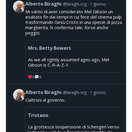
Alberto Biraghi
@biraghi.org
1 giorno
Mi vanto di aver considerato Mel Gibson un
esaltato fin dai tempi in cui fece del cinema pulp
trasformando Gesù Cristo in una specie di pizza
margherita. Si conferma tale, forse anche
peggio.
Mrs. Betty Bowers
As we all rightly assumed ages ago, Mel
Gibson is C-R-A-Z-Y.
6
4
Alberto Biraghi
@biraghi.org
1 giorno
Cialtroni al governo.
Tristano
La grottesca sospensione di Schengen verso
la Spagna, voluta e fieramente ribadita da