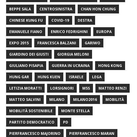
BEPPE SALA
CENTROSINISTRA
CHAN HON CHUNG
CHINESE KUNG FU
COVID-19
DESTRA
EMANUELE FIANO
ENRICO FEDRIGHINI
EUROPA
EXPO 2015
FRANCESCA BALZANI
GARIWO
GIARDINO DEI GIUSTI
GIORGIA MELONI
GIULIANO PISAPIA
GUERRA IN UCRAINA
HONG KONG
HUNG GAR
HUNG KUEN
ISRAELE
LEGA
LETIZIA MORATTI
LORSIGNORI
M5S
MATTEO RENZI
MATTEO SALVINI
MILANO
MILANO2016
MOBILITÀ
MOBILITÀ SOSTENIBILE
MONTE STELLA
PARTITO DEMOCRATICO
PD
PIERFRANCESCO MAJORINO
PIERFRANCESCO MARAN