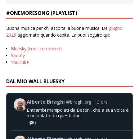
#ONEMORESONG (PLAYLIST)
Buona musica per chi ascolta la buona musica. Da
giugno
2025
aggiornato quando capita. La puoi seguire qui:
Bluesky (con i commenti)
Spotify
YouTube
DAL MIO WALL BLUESKY
Alberto Biraghi
@biraghi.org
13 ore
Entrambi manipolati da Bettini, che a sua volta è
manipolato da questi due.
1
Alberto Biraghi