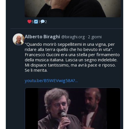
5
1
2
Alberto Biraghi
@biraghi.org
2 giorni
"Quando morirò seppellitemi in una vigna, per
ridare alla terra quello che ho bevuto in vita".
Francesco Guccini era una stella per firmamento
della musica italiana. Lascia un segno indelebile.
Mi dispiace tantissimo, ma avrà pace e riposo.
Se li merita.
youtu.be/B5WEVwig58A?...