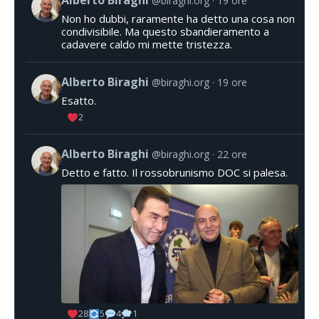
@biraghi.org
19 ore
Non ho dubbi, raramente ha detto una cosa non
condivisibile. Ma questo sbandieramento a
cadavere caldo mi mette tristezza.
Alberto Biraghi
@biraghi.org
19 ore
Esatto.
2
Alberto Biraghi
@biraghi.org
22 ore
Detto e fatto. Il rossobrunismo DOC si palesa.
28
5
4
1