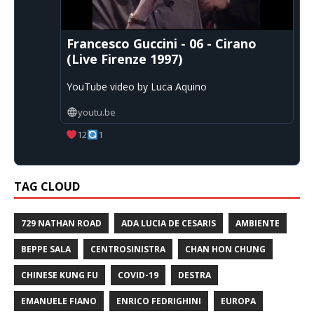
Francesco Guccini - 06 - Cirano
(Live Firenze 1997)
YouTube video by Luca Aquino
youtu.be
12
1
TAG CLOUD
729 NATHAN ROAD
ADA LUCIA DE CESARIS
AMBIENTE
BEPPE SALA
CENTROSINISTRA
CHAN HON CHUNG
CHINESE KUNG FU
COVID-19
DESTRA
EMANUELE FIANO
ENRICO FEDRIGHINI
EUROPA