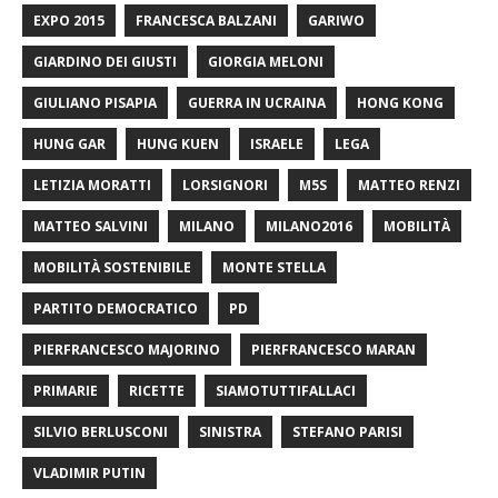
EXPO 2015
FRANCESCA BALZANI
GARIWO
GIARDINO DEI GIUSTI
GIORGIA MELONI
GIULIANO PISAPIA
GUERRA IN UCRAINA
HONG KONG
HUNG GAR
HUNG KUEN
ISRAELE
LEGA
LETIZIA MORATTI
LORSIGNORI
M5S
MATTEO RENZI
MATTEO SALVINI
MILANO
MILANO2016
MOBILITÀ
MOBILITÀ SOSTENIBILE
MONTE STELLA
PARTITO DEMOCRATICO
PD
PIERFRANCESCO MAJORINO
PIERFRANCESCO MARAN
PRIMARIE
RICETTE
SIAMOTUTTIFALLACI
SILVIO BERLUSCONI
SINISTRA
STEFANO PARISI
VLADIMIR PUTIN