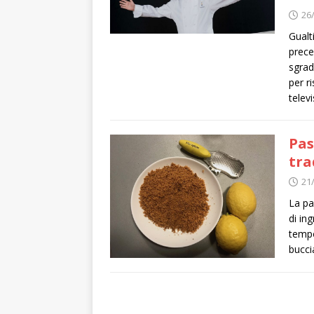
26
Gualt
prece
sgrad
per ri
televi
Pas
tra
21
La pa
di in
tempo
bucci