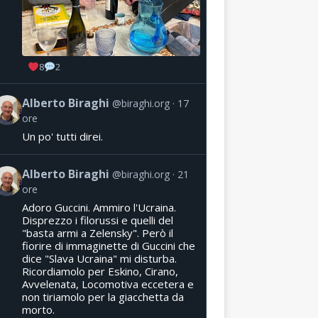
8
2
Alberto Biraghi
@biraghi.org
17
ore
Un po' tutti direi.
Alberto Biraghi
@biraghi.org
21
ore
Adoro Guccini. Ammiro l'Ucraina.
Disprezzo i filorussi e quelli del
"basta armi a Zelensky". Però il
fiorire di immaginette di Guccini che
dice "Slava Ucraina" mi disturba.
Ricordiamolo per Eskino, Cirano,
Avvelenata, Locomotiva eccetera e
non tiriamolo per la giacchetta da
morto.