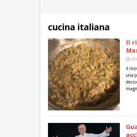
cucina italiana
Il 
Mar
21
Il ri
una p
decis
magni
Gua
acc