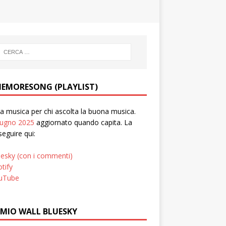
EMORESONG (PLAYLIST)
 musica per chi ascolta la buona musica.
iugno 2025
aggiornato quando capita. La
seguire qui:
uesky (con i commenti)
tify
uTube
 MIO WALL BLUESKY