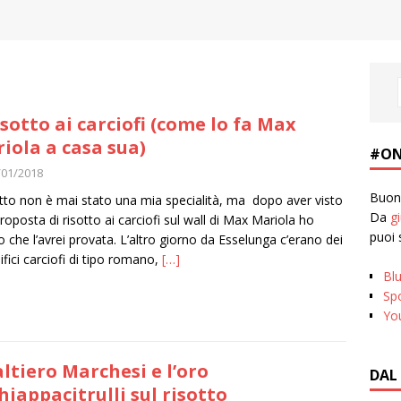
risotto ai carciofi (come lo fa Max
iola a casa sua)
#ON
/01/2018
Buona
sotto non è mai stato una mia specialità, ma dopo aver visto
Da
g
roposta di risotto ai carciofi sul wall di Max Mariola ho
puoi 
o che l’avrei provata. L’altro giorno da Esselunga c’erano dei
fici carciofi di tipo romano,
[…]
Bl
Spo
Yo
ltiero Marchesi e l’oro
DAL
hiappacitrulli sul risotto