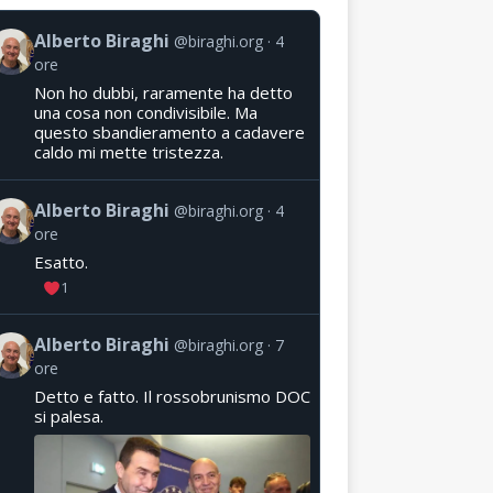
Alberto Biraghi
@biraghi.org
4
ore
Non ho dubbi, raramente ha detto
una cosa non condivisibile. Ma
questo sbandieramento a cadavere
caldo mi mette tristezza.
Alberto Biraghi
@biraghi.org
4
ore
Esatto.
1
Alberto Biraghi
@biraghi.org
7
ore
Detto e fatto. Il rossobrunismo DOC
si palesa.