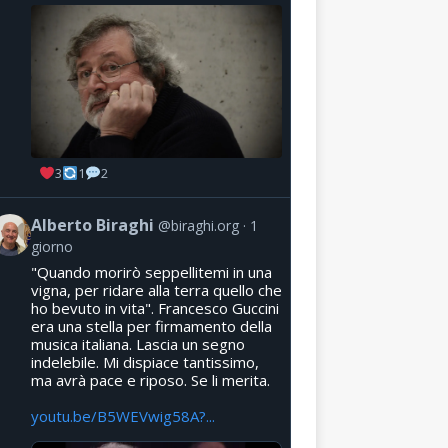
3
1
2
Alberto Biraghi
@biraghi.org
1
giorno
"Quando morirò seppellitemi in una
vigna, per ridare alla terra quello che
ho bevuto in vita". Francesco Guccini
era una stella per firmamento della
musica italiana. Lascia un segno
indelebile. Mi dispiace tantissimo,
ma avrà pace e riposo. Se li merita.
youtu.be/B5WEVwig58A?...