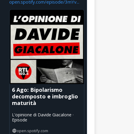
open.spotify.com/episode/3mYv...
6 Ago: Bipolarismo
decomposto e imbroglio
maturità
L'opinione di Davide Giacalone ·
Episode
open.spotify.com