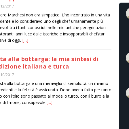
/12/2017
iero Marchesi non era simpatico. L’ho incontrato in una vita
dente e lo consideravo uno degli chef umanamente più
evoli tra i tanti conosciuti nelle mie antiche peregrinazioni
storanti: anni luce dalle isteriche e insopportabili chefstar
sive di oggi,
[…]
ta alla bottarga: la mia sintesi di
dizione italiana e turca
/10/2017
sta alla bottarga è una meraviglia di semplicità: un minimo
gredienti e la felicità è assicurata. Dopo averla fatta per tanto
 con l’olio sono passato al modello turco, con il burro e la
a di limone, consapevole
[…]