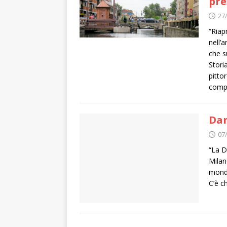
pre
27
“Riap
nell’
che s
Storia
pitto
comp
Dar
07
“La D
Milan
mondo
C’è c