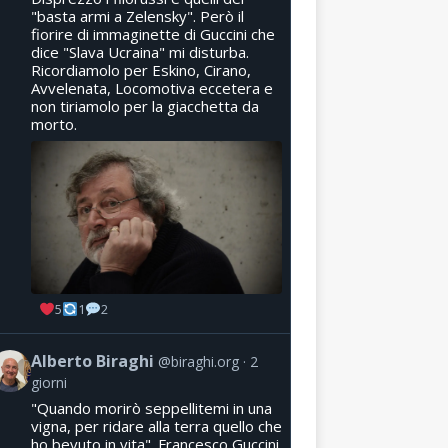
"basta armi a Zelensky". Però il
fiorire di immaginette di Guccini che
dice "Slava Ucraina" mi disturba.
Ricordiamolo per Eskino, Cirano,
Avvelenata, Locomotiva eccetera e
non tiriamolo per la giacchetta da
morto.
5
1
2
Alberto Biraghi
@biraghi.org
2
giorni
"Quando morirò seppellitemi in una
vigna, per ridare alla terra quello che
ho bevuto in vita". Francesco Guccini