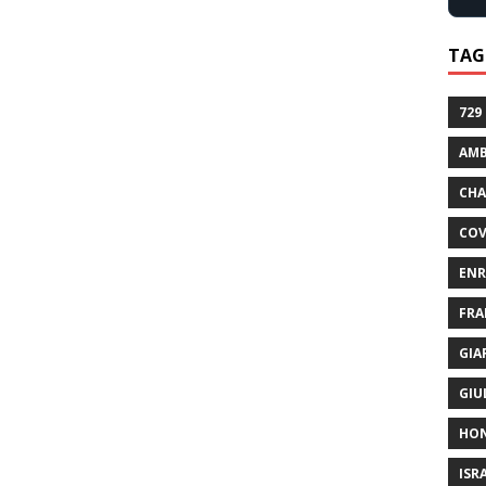
TAG
729
AMB
CHA
COV
ENR
FRA
GIA
GIU
HO
ISR