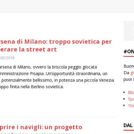
sena di Milano: troppo sovietica per
lerare la street art
#ON
/03/2018
Buona
rsena di Milano, ovvero la briscola peggio giocata
Da
g
amministrazione Pisapia. Un’opportunità straordinaria, un
puoi 
 potenzialmente bellissimo, in potenza una piccola Venezia
oppo finita nella Berlino sovietica.
Bl
Spo
Yo
DAL
prire i navigli: un progetto