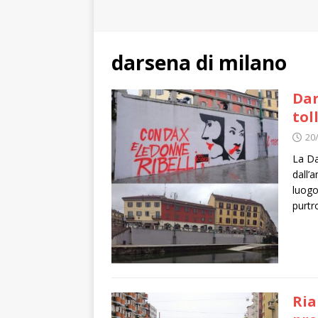
darsena di milano
Dar
tol
20
La Da
dall’
luogo
purtr
Ria