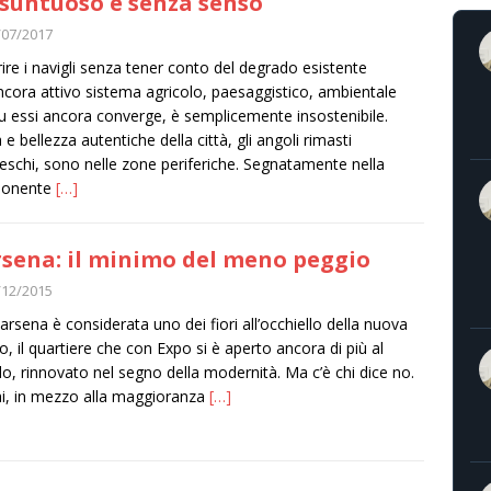
suntuoso e senza senso
/07/2017
rire i navigli senza tener conto del degrado esistente
ancora attivo sistema agricolo, paesaggistico, ambientale
u essi ancora converge, è semplicemente insostenibile.
 e bellezza autentiche della città, gli angoli rimasti
reschi, sono nelle zone periferiche. Segnatamente nella
onente
[…]
sena: il minimo del meno peggio
/12/2015
arsena è considerata uno dei fiori all’occhiello della nuova
o, il quartiere che con Expo si è aperto ancora di più al
, rinnovato nel segno della modernità. Ma c’è chi dice no.
hi, in mezzo alla maggioranza
[…]