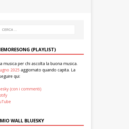
EMORESONG (PLAYLIST)
 musica per chi ascolta la buona musica.
iugno 2025
aggiornato quando capita. La
seguire qui:
uesky (con i commenti)
tify
uTube
 MIO WALL BLUESKY