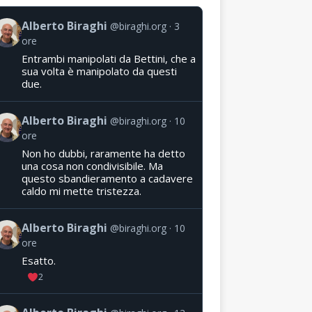
Alberto Biraghi
@biraghi.org
3
ore
Entrambi manipolati da Bettini, che a
sua volta è manipolato da questi
due.
Alberto Biraghi
@biraghi.org
10
ore
Non ho dubbi, raramente ha detto
una cosa non condivisibile. Ma
questo sbandieramento a cadavere
caldo mi mette tristezza.
Alberto Biraghi
@biraghi.org
10
ore
Esatto.
2