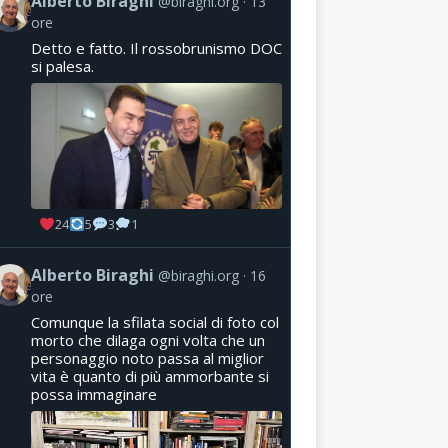
Alberto Biraghi
@biraghi.org
13
ore
Detto e fatto. Il rossobrunismo DOC
si palesa.
24
5
3
1
Alberto Biraghi
@biraghi.org
16
ore
Comunque la sfilata social di foto col
morto che dilaga ogni volta che un
personaggio noto passa al miglior
vita è quanto di più ammorbante si
possa immaginare