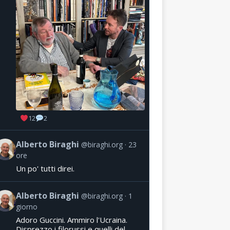
12
2
Alberto Biraghi
@biraghi.org
23
ore
Un po' tutti direi.
Alberto Biraghi
@biraghi.org
1
giorno
Adoro Guccini. Ammiro l'Ucraina.
Disprezzo i filorussi e quelli del