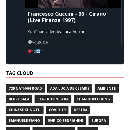
Francesco Guccini - 06 - Cirano
(Live Firenze 1997)
YouTube video by Luca Aquino
youtu.be
12
1
TAG CLOUD
729 NATHAN ROAD
ADA LUCIA DE CESARIS
AMBIENTE
BEPPE SALA
CENTROSINISTRA
CHAN HON CHUNG
CHINESE KUNG FU
COVID-19
DESTRA
EMANUELE FIANO
ENRICO FEDRIGHINI
EUROPA