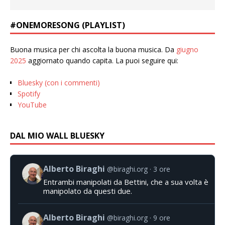
#ONEMORESONG (PLAYLIST)
Buona musica per chi ascolta la buona musica. Da
giugno
2025
aggiornato quando capita. La puoi seguire qui:
Bluesky (con i commenti)
Spotify
YouTube
DAL MIO WALL BLUESKY
Alberto Biraghi
@biraghi.org
3 ore
Entrambi manipolati da Bettini, che a sua volta è
manipolato da questi due.
Alberto Biraghi
@biraghi.org
9 ore