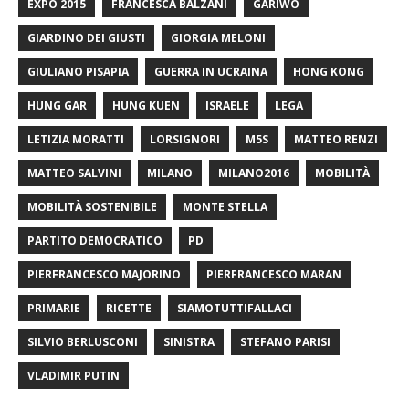
EXPO 2015
FRANCESCA BALZANI
GARIWO
GIARDINO DEI GIUSTI
GIORGIA MELONI
GIULIANO PISAPIA
GUERRA IN UCRAINA
HONG KONG
HUNG GAR
HUNG KUEN
ISRAELE
LEGA
LETIZIA MORATTI
LORSIGNORI
M5S
MATTEO RENZI
MATTEO SALVINI
MILANO
MILANO2016
MOBILITÀ
MOBILITÀ SOSTENIBILE
MONTE STELLA
PARTITO DEMOCRATICO
PD
PIERFRANCESCO MAJORINO
PIERFRANCESCO MARAN
PRIMARIE
RICETTE
SIAMOTUTTIFALLACI
SILVIO BERLUSCONI
SINISTRA
STEFANO PARISI
VLADIMIR PUTIN