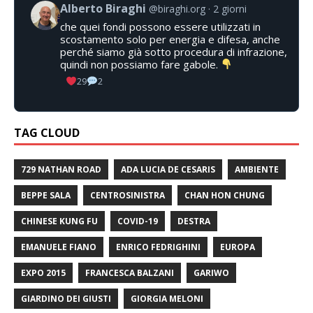
Alberto Biraghi
@biraghi.org
2 giorni
che quei fondi possono essere utilizzati in
scostamento solo per energia e difesa, anche
perché siamo già sotto procedura di infrazione,
quindi non possiamo fare gabole.
29
2
TAG CLOUD
729 NATHAN ROAD
ADA LUCIA DE CESARIS
AMBIENTE
BEPPE SALA
CENTROSINISTRA
CHAN HON CHUNG
CHINESE KUNG FU
COVID-19
DESTRA
EMANUELE FIANO
ENRICO FEDRIGHINI
EUROPA
EXPO 2015
FRANCESCA BALZANI
GARIWO
GIARDINO DEI GIUSTI
GIORGIA MELONI