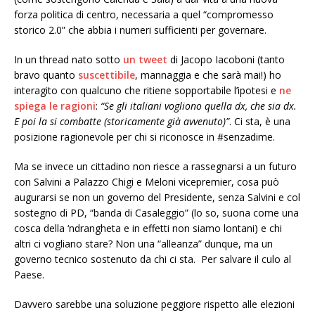
forza politica di centro, necessaria a quel “compromesso
storico 2.0” che abbia i numeri sufficienti per governare.
In un thread nato sotto
un tweet
di Jacopo Iacoboni (tanto
bravo quanto
suscettibile
, mannaggia e che sarà mai!) ho
interagito con qualcuno che ritiene sopportabile l’ipotesi e
ne
spiega le ragioni
:
“Se gli italiani vogliono quella dx, che sia dx.
E poi la si combatte (storicamente già avvenuto)”
. Ci sta, è una
posizione ragionevole per chi si riconosce in #senzadime.
Ma se invece un cittadino non riesce a rassegnarsi a un futuro
con Salvini a Palazzo Chigi e Meloni vicepremier, cosa può
augurarsi se non un governo del Presidente, senza Salvini e col
sostegno di PD, “banda di Casaleggio” (lo so, suona come una
cosca della ‘ndrangheta e in effetti non siamo lontani) e chi
altri ci vogliano stare? Non una “alleanza” dunque, ma un
governo tecnico sostenuto da chi ci sta. Per salvare il culo al
Paese.
Davvero sarebbe una soluzione peggiore rispetto alle elezioni