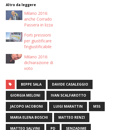
Altro da leggere
Milano 2016:
anche Corrado
Passera in lizza
Forti pressioni
per giustificare
l’ingiustificabile
Milano 2016:
dichiarazione di
voto
BEPPE SALA
DAVIDE CASALEGGIO
GIORGIA MELONI
IVAN SCALFAROTTO
JACOPO IACOBONI
LUIGI MARATTIN
M5S
MARIA ELENA BOSCHI
MATTEO RENZI
MATTEO SALVINI
PD
SENZADIME