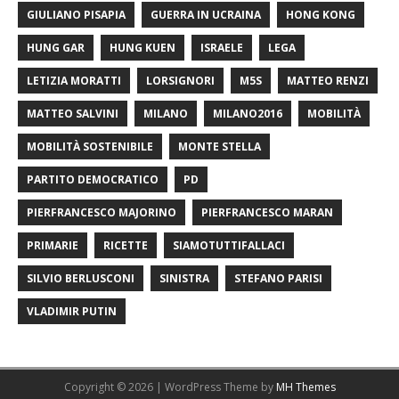
GIULIANO PISAPIA
GUERRA IN UCRAINA
HONG KONG
HUNG GAR
HUNG KUEN
ISRAELE
LEGA
LETIZIA MORATTI
LORSIGNORI
M5S
MATTEO RENZI
MATTEO SALVINI
MILANO
MILANO2016
MOBILITÀ
MOBILITÀ SOSTENIBILE
MONTE STELLA
PARTITO DEMOCRATICO
PD
PIERFRANCESCO MAJORINO
PIERFRANCESCO MARAN
PRIMARIE
RICETTE
SIAMOTUTTIFALLACI
SILVIO BERLUSCONI
SINISTRA
STEFANO PARISI
VLADIMIR PUTIN
Copyright © 2026 | WordPress Theme by
MH Themes