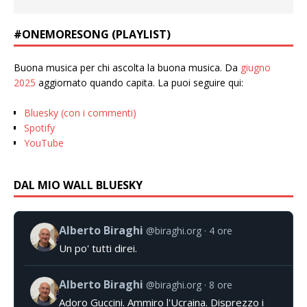
#ONEMORESONG (PLAYLIST)
Buona musica per chi ascolta la buona musica. Da
giugno
2025
aggiornato quando capita. La puoi seguire qui:
Bluesky (con i commenti)
Spotify
YouTube
DAL MIO WALL BLUESKY
Alberto Biraghi
@biraghi.org
4 ore
Un po' tutti direi.
Alberto Biraghi
@biraghi.org
8 ore
Adoro Guccini. Ammiro l'Ucraina. Disprezzo i