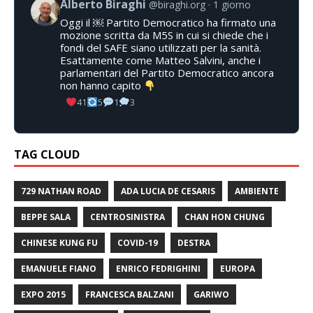
Alberto Biraghi
@biraghi.org
1 giorno
Oggi il ￼ Partito Democratico ha firmato una
mozione scritta da M5S in cui si chiede che i
fondi del SAFE siano utilizzati per la sanità.
Esattamente come Matteo Salvini, anche i
parlamentari del Partito Democratico ancora
non hanno capito
41
5
1
3
TAG CLOUD
729 NATHAN ROAD
ADA LUCIA DE CESARIS
AMBIENTE
BEPPE SALA
CENTROSINISTRA
CHAN HON CHUNG
CHINESE KUNG FU
COVID-19
DESTRA
EMANUELE FIANO
ENRICO FEDRIGHINI
EUROPA
EXPO 2015
FRANCESCA BALZANI
GARIWO