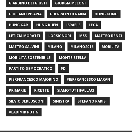
GIARDINO DEI GIUSTI
GIORGIA MELONI
GIULIANO PISAPIA
GUERRA IN UCRAINA
HONG KONG
HUNG GAR
HUNG KUEN
ISRAELE
LEGA
LETIZIA MORATTI
LORSIGNORI
M5S
MATTEO RENZI
MATTEO SALVINI
MILANO
MILANO2016
MOBILITÀ
MOBILITÀ SOSTENIBILE
MONTE STELLA
PARTITO DEMOCRATICO
PD
PIERFRANCESCO MAJORINO
PIERFRANCESCO MARAN
PRIMARIE
RICETTE
SIAMOTUTTIFALLACI
SILVIO BERLUSCONI
SINISTRA
STEFANO PARISI
VLADIMIR PUTIN