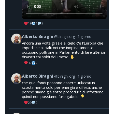
19
1
2
Alberto Biraghi
@biraghi.org
1 giorno
Ancora una volta grazie al cielo c'è l'Europa che
impedisce ai cialtroni che inopinatamente
occupano poltrone in Parlamento di fare ulteriori
disastri coi soldi del Paese.
37
2
Alberto Biraghi
@biraghi.org
1 giorno
che quei fondi possono essere utilizzati in
scostamento solo per energia e difesa, anche
perché siamo già sotto procedura di infrazione,
quindi non possiamo fare gabole.
29
2