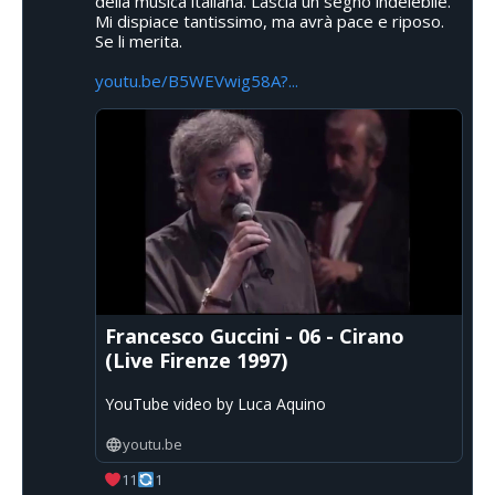
della musica italiana. Lascia un segno indelebile.
Mi dispiace tantissimo, ma avrà pace e riposo.
Se li merita.
youtu.be/B5WEVwig58A?...
Francesco Guccini - 06 - Cirano
(Live Firenze 1997)
YouTube video by Luca Aquino
youtu.be
11
1