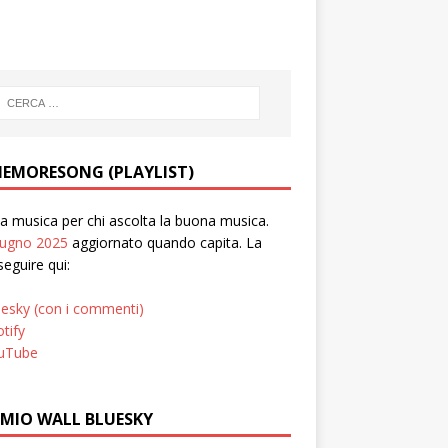
EMORESONG (PLAYLIST)
 musica per chi ascolta la buona musica.
iugno 2025
aggiornato quando capita. La
seguire qui:
uesky (con i commenti)
tify
uTube
 MIO WALL BLUESKY