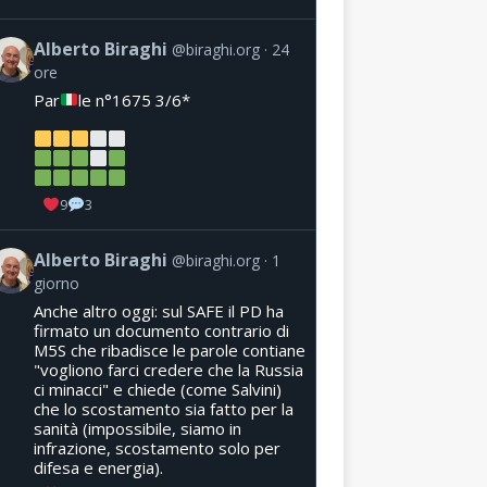
Alberto Biraghi
@biraghi.org
24
ore
Par
le n°1675 3/6*
9
3
Alberto Biraghi
@biraghi.org
1
giorno
Anche altro oggi: sul SAFE il PD ha
firmato un documento contrario di
M5S che ribadisce le parole contiane
"vogliono farci credere che la Russia
ci minacci" e chiede (come Salvini)
che lo scostamento sia fatto per la
sanità (impossibile, siamo in
infrazione, scostamento solo per
difesa e energia).