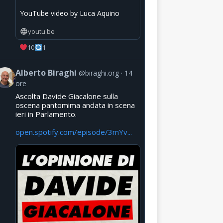
YouTube video by Luca Aquino
youtu.be
10
1
Alberto Biraghi
@biraghi.org
14
ore
Ascolta Davide Giacalone sulla
oscena pantomima andata in scena
ieri in Parlamento.
open.spotify.com/episode/3mYv...