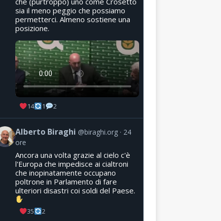
che (purtroppo) uno come Crosetto
sia il meno peggio che possiamo
permetterci. Almeno sostiene una
posizione.
14
1
2
Alberto Biraghi
@biraghi.org
24
ore
Ancora una volta grazie al cielo c'è
l'Europa che impedisce ai cialtroni
che inopinatamente occupano
poltrone in Parlamento di fare
ulteriori disastri coi soldi del Paese.
35
2