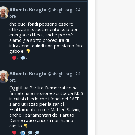
Alberto Biraghi
@biraghi.org
24
ore
che quei fondi possono essere
utilizzati in scostamento solo per
energia e difesa, anche perché
siamo già sotto procedura di
infrazione, quindi non possiamo fare
gabole.
27
2
Alberto Biraghi
@biraghi.org
24
ore
Oggi il ￼ Partito Democratico ha
firmato una mozione scritta da M5S
in cui si chiede che i fondi del SAFE
siano utilizzati per la sanità.
Esattamente come Matteo Salvini,
anche i parlamentari del Partito
Democratico ancora non hanno
capito
39
5
1
3