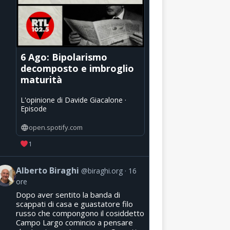
6 Ago: Bipolarismo
decomposto e imbroglio
maturità
L'opinione di Davide Giacalone ·
Episode
open.spotify.com
1
Alberto Biraghi
@biraghi.org
16
ore
Dopo aver sentito la banda di
scappati di casa e guastatore filo
russo che compongono il cosiddetto
Campo Largo comincio a pensare