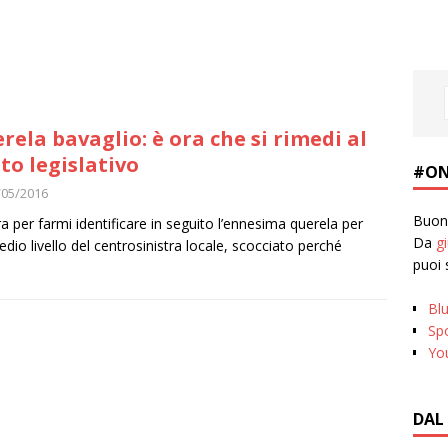
rela bavaglio: è ora che si rimedi al
to legislativo
#ON
/05/2016
Buona
ra per farmi identificare in seguito l’ennesima querela per
Da
g
o livello del centrosinistra locale, scocciato perché
puoi 
Bl
Spo
Yo
DAL