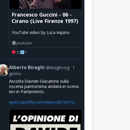
Francesco Guccini - 06 -
Cirano (Live Firenze 1997)
YouTube video by Luca Aquino
youtu.be
12
1
Alberto Biraghi
@biraghi.org
1
giorno
Ascolta Davide Giacalone sulla
oscena pantomima andata in scena
ieri in Parlamento.
open.spotify.com/episode/3mYv...