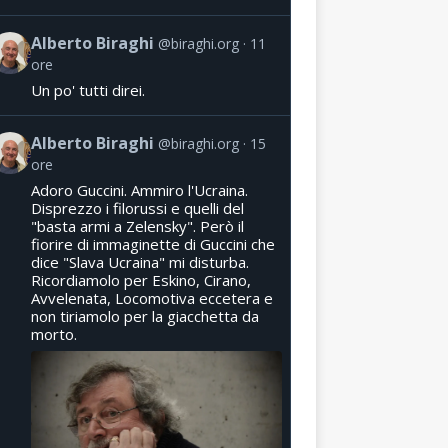
Alberto Biraghi
@biraghi.org
11
ore
Un po' tutti direi.
Alberto Biraghi
@biraghi.org
15
ore
Adoro Guccini. Ammiro l'Ucraina.
Disprezzo i filorussi e quelli del
"basta armi a Zelensky". Però il
fiorire di immaginette di Guccini che
dice "Slava Ucraina" mi disturba.
Ricordiamolo per Eskino, Cirano,
Avvelenata, Locomotiva eccetera e
non tiriamolo per la giacchetta da
morto.