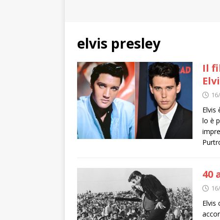
elvis presley
Il 
Elv
16
Elvis
lo è 
impres
Purtr
40 
16
Elvis
accor