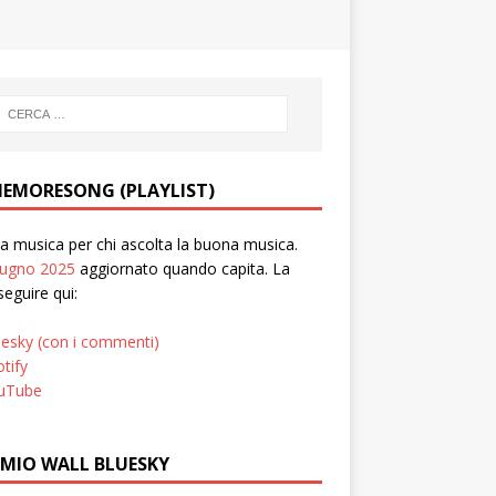
EMORESONG (PLAYLIST)
 musica per chi ascolta la buona musica.
iugno 2025
aggiornato quando capita. La
seguire qui:
uesky (con i commenti)
tify
uTube
 MIO WALL BLUESKY