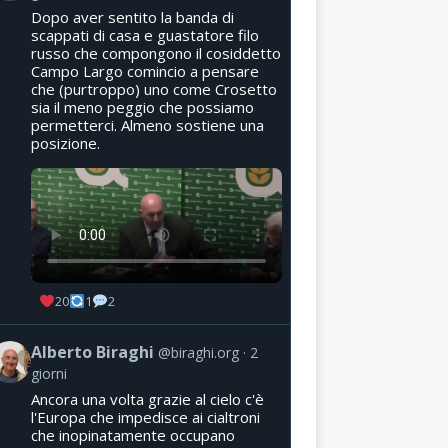
Dopo aver sentito la banda di
scappati di casa e guastatore filo
russo che compongono il cosiddetto
Campo Largo comincio a pensare
che (purtroppo) uno come Crosetto
sia il meno peggio che possiamo
permetterci. Almeno sostiene una
posizione.
20
1
2
Alberto Biraghi
@biraghi.org
2
giorni
Ancora una volta grazie al cielo c'è
l'Europa che impedisce ai cialtroni
che inopinatamente occupano