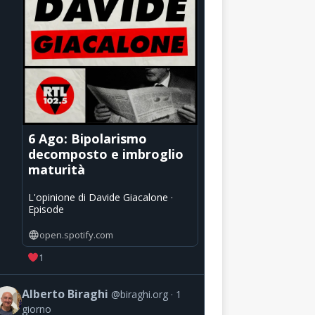
6 Ago: Bipolarismo
decomposto e imbroglio
maturità
L'opinione di Davide Giacalone ·
Episode
open.spotify.com
1
Alberto Biraghi
@biraghi.org
1
giorno