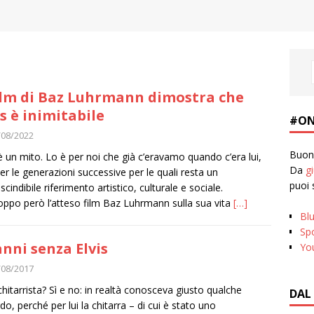
film di Baz Luhrmann dimostra che
is è inimitabile
#ON
/08/2022
Buona
 è un mito. Lo è per noi che già c’eravamo quando c’era lui,
Da
g
per le generazioni successive per le quali resta un
puoi 
cindibile riferimento artistico, culturale e sociale.
oppo però l’atteso film Baz Luhrmann sulla sua vita
[…]
Bl
Spo
anni senza Elvis
Yo
/08/2017
 chitarrista? Sì e no: in realtà conosceva giusto qualche
DAL
do, perché per lui la chitarra – di cui è stato uno