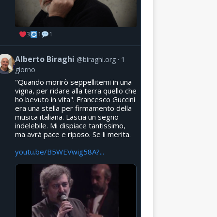
3
1
1
Alberto Biraghi
@biraghi.org
1
giorno
"Quando morirò seppellitemi in una
vigna, per ridare alla terra quello che
ho bevuto in vita". Francesco Guccini
era una stella per firmamento della
musica italiana. Lascia un segno
indelebile. Mi dispiace tantissimo,
ma avrà pace e riposo. Se li merita.
youtu.be/B5WEVwig58A?...