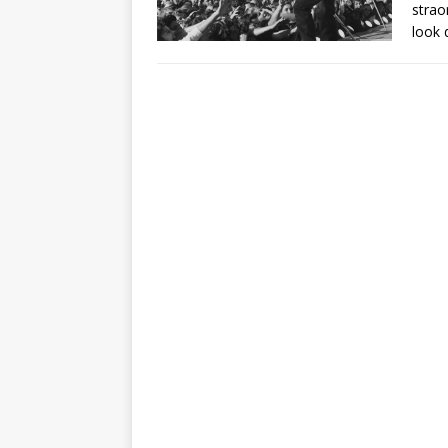
strao
look d