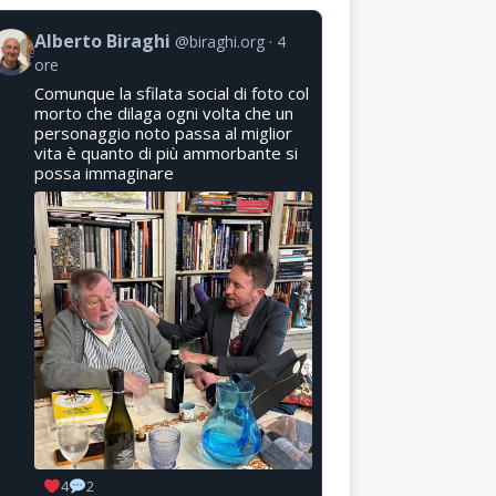
Alberto Biraghi
@biraghi.org
4
ore
Comunque la sfilata social di foto col
morto che dilaga ogni volta che un
personaggio noto passa al miglior
vita è quanto di più ammorbante si
possa immaginare
4
2