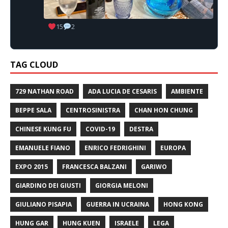
15
2
TAG CLOUD
729 NATHAN ROAD
ADA LUCIA DE CESARIS
AMBIENTE
BEPPE SALA
CENTROSINISTRA
CHAN HON CHUNG
CHINESE KUNG FU
COVID-19
DESTRA
EMANUELE FIANO
ENRICO FEDRIGHINI
EUROPA
EXPO 2015
FRANCESCA BALZANI
GARIWO
GIARDINO DEI GIUSTI
GIORGIA MELONI
GIULIANO PISAPIA
GUERRA IN UCRAINA
HONG KONG
HUNG GAR
HUNG KUEN
ISRAELE
LEGA