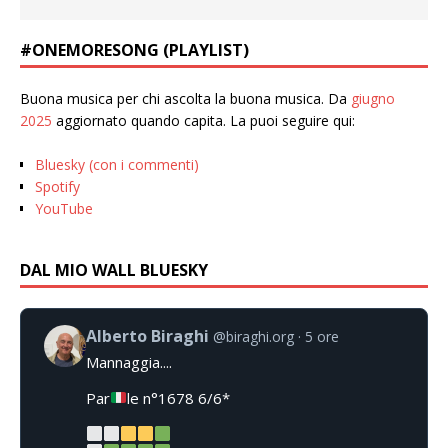
#ONEMORESONG (PLAYLIST)
Buona musica per chi ascolta la buona musica. Da
giugno
2025
aggiornato quando capita. La puoi seguire qui:
Bluesky (con i commenti)
Spotify
YouTube
DAL MIO WALL BLUESKY
Alberto Biraghi
@biraghi.org
5 ore
Mannaggia....
Par
le n°1678 6/6*