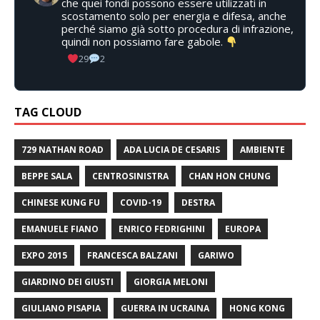
che quei fondi possono essere utilizzati in
scostamento solo per energia e difesa, anche
perché siamo già sotto procedura di infrazione,
quindi non possiamo fare gabole.
29
2
TAG CLOUD
729 NATHAN ROAD
ADA LUCIA DE CESARIS
AMBIENTE
BEPPE SALA
CENTROSINISTRA
CHAN HON CHUNG
CHINESE KUNG FU
COVID-19
DESTRA
EMANUELE FIANO
ENRICO FEDRIGHINI
EUROPA
EXPO 2015
FRANCESCA BALZANI
GARIWO
GIARDINO DEI GIUSTI
GIORGIA MELONI
GIULIANO PISAPIA
GUERRA IN UCRAINA
HONG KONG