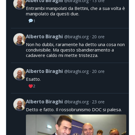
Alberto Biraghi
@biraghi.org
13 ore
Entrambi manipolati da Bettini, che a sua volta è
manipolato da questi due.
1
Alberto Biraghi
@biraghi.org
20 ore
Non ho dubbi, raramente ha detto una cosa non
condivisibile. Ma questo sbandieramento a
cadavere caldo mi mette tristezza.
Alberto Biraghi
@biraghi.org
20 ore
Esatto.
2
Alberto Biraghi
@biraghi.org
23 ore
Detto e fatto. Il rossobrunismo DOC si palesa.