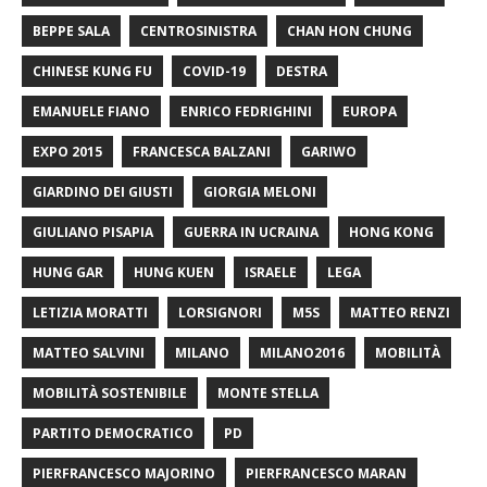
BEPPE SALA
CENTROSINISTRA
CHAN HON CHUNG
CHINESE KUNG FU
COVID-19
DESTRA
EMANUELE FIANO
ENRICO FEDRIGHINI
EUROPA
EXPO 2015
FRANCESCA BALZANI
GARIWO
GIARDINO DEI GIUSTI
GIORGIA MELONI
GIULIANO PISAPIA
GUERRA IN UCRAINA
HONG KONG
HUNG GAR
HUNG KUEN
ISRAELE
LEGA
LETIZIA MORATTI
LORSIGNORI
M5S
MATTEO RENZI
MATTEO SALVINI
MILANO
MILANO2016
MOBILITÀ
MOBILITÀ SOSTENIBILE
MONTE STELLA
PARTITO DEMOCRATICO
PD
PIERFRANCESCO MAJORINO
PIERFRANCESCO MARAN