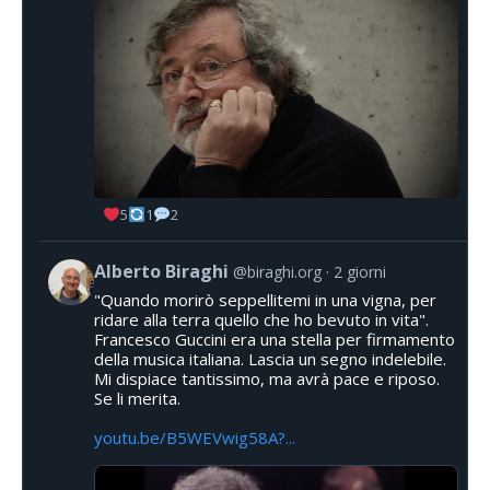
5
1
2
Alberto Biraghi
@biraghi.org
2 giorni
"Quando morirò seppellitemi in una vigna, per
ridare alla terra quello che ho bevuto in vita".
Francesco Guccini era una stella per firmamento
della musica italiana. Lascia un segno indelebile.
Mi dispiace tantissimo, ma avrà pace e riposo.
Se li merita.
youtu.be/B5WEVwig58A?...