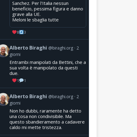
Sanchez. Per l'Italia nessun
beneficio, pessima figura e danno
grave alla UE.
Meloni le sbaglia tutte
8
3
Alberto Biraghi
@biraghi.org
2
giorni
Entrambi manipolati da Bettini, che a
sua volta è manipolato da questi
due.
1
1
Alberto Biraghi
@biraghi.org
2
giorni
Non ho dubbi, raramente ha detto
una cosa non condivisibile. Ma
questo sbandieramento a cadavere
caldo mi mette tristezza.