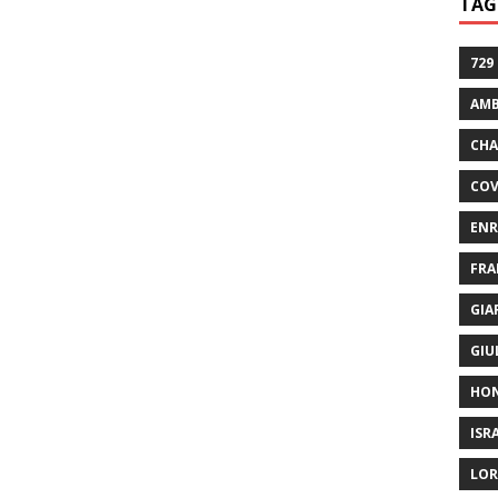
TAG
729
AMB
CHA
COV
ENR
FRA
GIA
GIU
HO
ISR
LOR