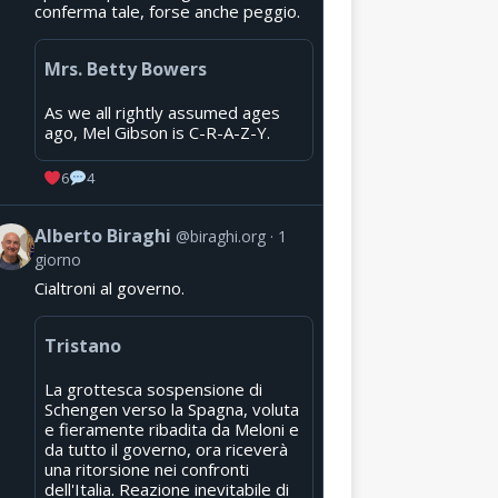
conferma tale, forse anche peggio.
Mrs. Betty Bowers
As we all rightly assumed ages
ago, Mel Gibson is C-R-A-Z-Y.
6
4
Alberto Biraghi
@biraghi.org
1
giorno
Cialtroni al governo.
Tristano
La grottesca sospensione di
Schengen verso la Spagna, voluta
e fieramente ribadita da Meloni e
da tutto il governo, ora riceverà
una ritorsione nei confronti
dell'Italia. Reazione inevitabile di