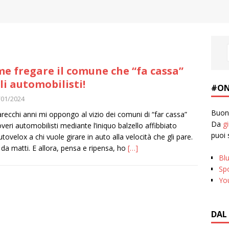
e fregare il comune che “fa cassa”
li automobilisti!
#ON
/01/2024
Buona
recchi anni mi oppongo al vizio dei comuni di “far cassa”
Da
g
overi automobilisti mediante l’iniquo balzello affibbiato
puoi 
utovelox a chi vuole girare in auto alla velocità che gli pare.
da matti. E allora, pensa e ripensa, ho
[…]
Bl
Spo
Yo
DAL