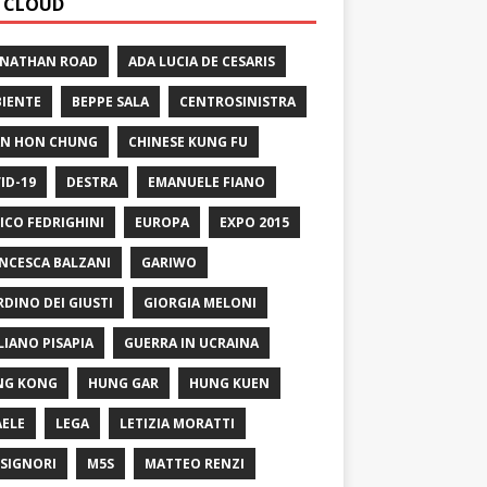
 CLOUD
 NATHAN ROAD
ADA LUCIA DE CESARIS
IENTE
BEPPE SALA
CENTROSINISTRA
N HON CHUNG
CHINESE KUNG FU
ID-19
DESTRA
EMANUELE FIANO
ICO FEDRIGHINI
EUROPA
EXPO 2015
NCESCA BALZANI
GARIWO
RDINO DEI GIUSTI
GIORGIA MELONI
LIANO PISAPIA
GUERRA IN UCRAINA
NG KONG
HUNG GAR
HUNG KUEN
AELE
LEGA
LETIZIA MORATTI
SIGNORI
M5S
MATTEO RENZI