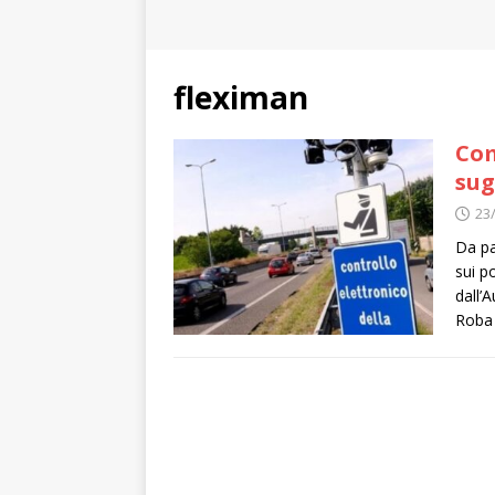
fleximan
Com
sug
23
Da pa
sui p
dall’A
Roba 