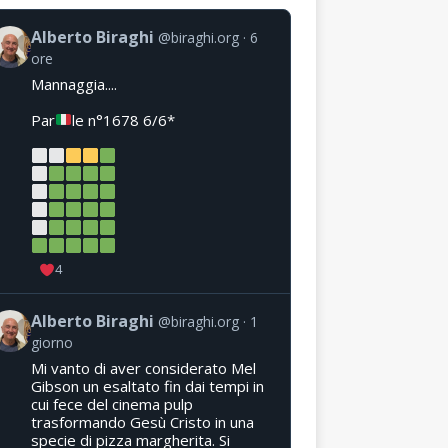
Alberto Biraghi
@biraghi.org
6
ore
Mannaggia....
Par
le n°1678 6/6*
4
Alberto Biraghi
@biraghi.org
1
giorno
Mi vanto di aver considerato Mel
Gibson un esaltato fin dai tempi in
cui fece del cinema pulp
trasformando Gesù Cristo in una
specie di pizza margherita. Si