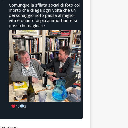
Comunque la sfilata social di foto col
morto che dilaga ogni volta che un
personaggio noto passa al miglior
vita è quanto di più ammorbante si
possa immaginare
15
2