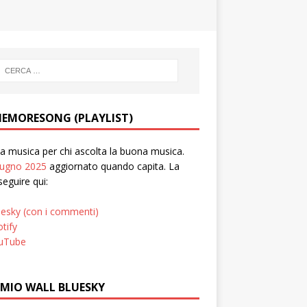
EMORESONG (PLAYLIST)
 musica per chi ascolta la buona musica.
iugno 2025
aggiornato quando capita. La
seguire qui:
uesky (con i commenti)
tify
uTube
 MIO WALL BLUESKY