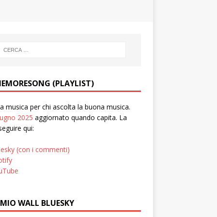
EMORESONG (PLAYLIST)
 musica per chi ascolta la buona musica.
iugno 2025
aggiornato quando capita. La
seguire qui:
uesky (con i commenti)
tify
uTube
 MIO WALL BLUESKY