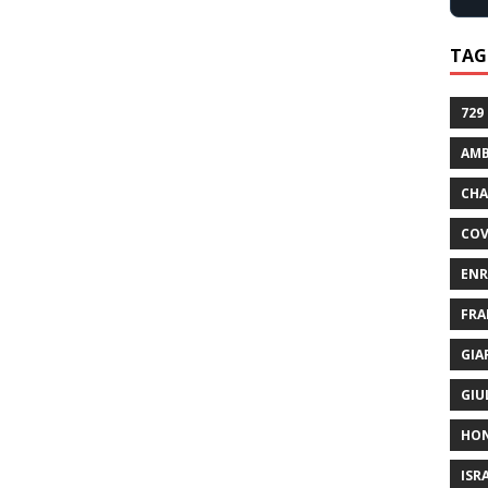
TAG
729
AMB
CHA
COV
ENR
FRA
GIA
GIU
HO
ISR