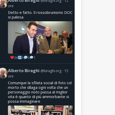
Alberto Biraghi
@biraghi.org
12
ore
Detto e fatto. Il rossobrunismo DOC
si palesa.
24
5
3
1
Alberto Biraghi
@biraghi.org
15
ore
Comunque la sfilata social di foto col
morto che dilaga ogni volta che un
personaggio noto passa al miglior
vita è quanto di più ammorbante si
possa immaginare