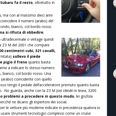
 Subaru fa il resto
, oltretutto in
a, ma con al massimo dieci anni
 coincidere il numero (arabo) del
o tondo, bianco, col bordo rosso.
a si rifiuta di obbedire
;
 ultradecennale o vintage quindi
BMW Z3 M del 2001 che compare
200 centimetri cubi, 321 cavalli,
mitata)
sollevo il piede
 pigio il freno
quanto basta
arrivi a indicare lo stesso numero
, bianco, col bordo rosso. Una
o (arabo) coincidente con quello
rosso tengo il pedale dell’acceleratore premuto quanto basta
to. No guarda, anche con la Z3 M (sei cilindri in linea, 3200
no problemi a procedere in questo modo
, lei grufola
ecché ne dicano gli espertoni dei social.
er le vetture più moderne indicate in precedenza qualora io
r usare strumenti tecnologici complessi come un cruise