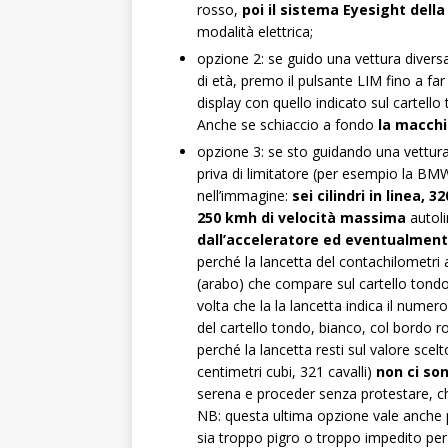
rosso,
poi il sistema Eyesight della
modalità elettrica;
opzione 2: se guido una vettura divers
di età, premo il pulsante LIM fino a far
display con quello indicato sul cartell
Anche se schiaccio a fondo
la macchin
opzione 3: se sto guidando una vettura
priva di limitatore (per esempio la 
nell’immagine:
sei cilindri in linea, 3
250 kmh di velocità massima
autoli
dall’acceleratore ed eventualmente
perché la lancetta del contachilometri 
(arabo) che compare sul cartello tondo
volta che la la lancetta indica il numer
del cartello tondo, bianco, col bordo 
perché la lancetta resti sul valore scel
centimetri cubi, 321 cavalli)
non ci so
serena e proceder senza protestare, ch
NB: questa ultima opzione vale anche p
sia troppo pigro o troppo impedito pe