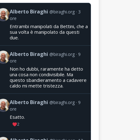
Alberto Biraghi
@biraghi.org
3
ore
Entrambi manipolati da Bettini, che a
sua volta è manipolato da questi
due.
Alberto Biraghi
@biraghi.org
9
ore
Non ho dubbi, raramente ha detto
una cosa non condivisibile. Ma
questo sbandieramento a cadavere
caldo mi mette tristezza.
Alberto Biraghi
@biraghi.org
9
ore
Esatto.
2