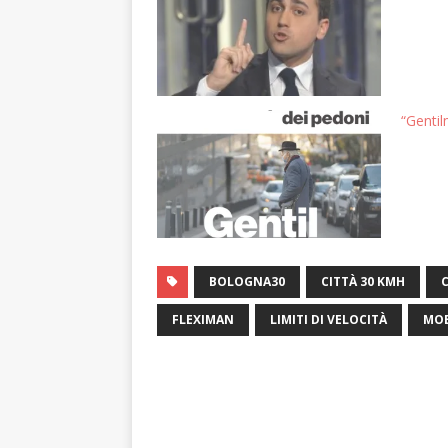
“Genti
BOLOGNA30
CITTÀ 30 KMH
FLEXIMAN
LIMITI DI VELOCITÀ
MOB