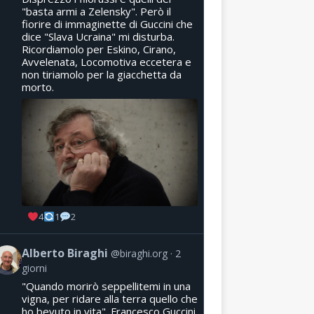
"basta armi a Zelensky". Però il
fiorire di immaginette di Guccini che
dice "Slava Ucraina" mi disturba.
Ricordiamolo per Eskino, Cirano,
Avvelenata, Locomotiva eccetera e
non tiriamolo per la giacchetta da
morto.
4
1
2
Alberto Biraghi
@biraghi.org
2
giorni
"Quando morirò seppellitemi in una
vigna, per ridare alla terra quello che
ho bevuto in vita". Francesco Guccini