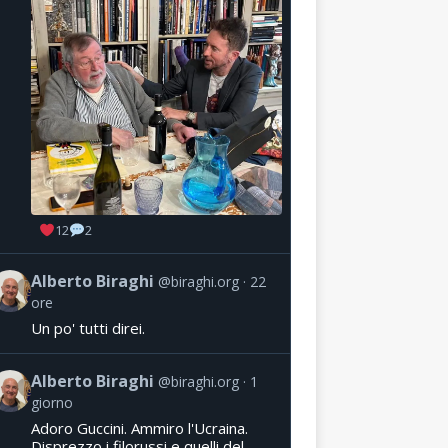
12
2
Alberto Biraghi
@biraghi.org
22
ore
Un po' tutti direi.
Alberto Biraghi
@biraghi.org
1
giorno
Adoro Guccini. Ammiro l'Ucraina.
Disprezzo i filorussi e quelli del