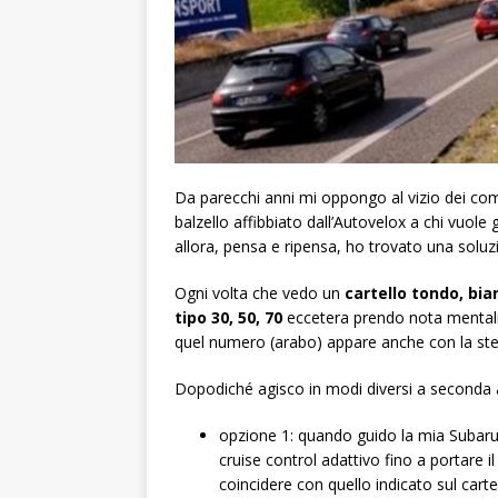
Da parecchi anni mi oppongo al vizio dei comu
balzello affibbiato dall’Autovelox a chi vuole 
allora, pensa e ripensa, ho trovato una soluzi
Ogni volta che vedo un
cartello tondo, bi
tipo 30, 50, 70
eccetera prendo nota mentalme
quel numero (arabo) appare anche con la stes
Dopodiché agisco in modi diversi a seconda a
opzione 1: quando guido la mia Subaru
cruise control adattivo fino a portare i
coincidere con quello indicato sul cart