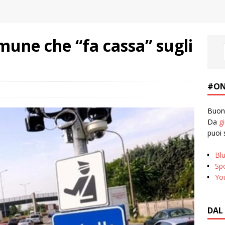
mune che “fa cassa” sugli
#ON
Buona
Da
g
puoi 
Bl
Spo
Yo
DAL