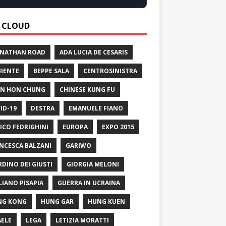
 CLOUD
 NATHAN ROAD
ADA LUCIA DE CESARIS
IENTE
BEPPE SALA
CENTROSINISTRA
N HON CHUNG
CHINESE KUNG FU
ID-19
DESTRA
EMANUELE FIANO
ICO FEDRIGHINI
EUROPA
EXPO 2015
NCESCA BALZANI
GARIWO
RDINO DEI GIUSTI
GIORGIA MELONI
LIANO PISAPIA
GUERRA IN UCRAINA
NG KONG
HUNG GAR
HUNG KUEN
AELE
LEGA
LETIZIA MORATTI