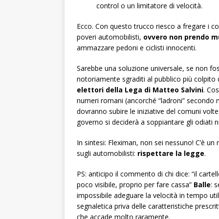
control o un limitatore di velocità.
Ecco. Con questo trucco riesco a fregare i c
poveri automobilisti,
ovvero non prendo m
ammazzare pedoni e ciclisti innocenti.
Sarebbe una soluzione universale, se non fos
notoriamente sgraditi al pubblico più colpito 
elettori della Lega di Matteo Salvini
. Cos
numeri romani (ancorché “ladroni” secondo mo
dovranno subire le iniziative del comuni volte
governo si deciderà a soppiantare gli odiati 
In sintesi: Fleximan, non sei nessuno! C’è un
sugli automobilisti:
rispettare la legge
.
PS: anticipo il commento di chi dice: “il cart
poco visibile, proprio per fare cassa”
Balle
: 
impossibile adeguare la velocità in tempo util
segnaletica priva delle caratteristiche prescritt
che accade molto raramente.