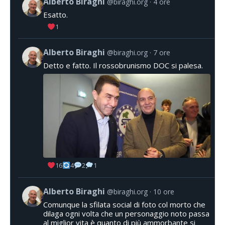
Alberto Biraghi
@biraghi.org
4 ore
Esatto.
1
Alberto Biraghi
@biraghi.org
7 ore
Detto e fatto. Il rossobrunismo DOC si palesa.
16
4
2
1
Alberto Biraghi
@biraghi.org
10 ore
Comunque la sfilata social di foto col morto che
dilaga ogni volta che un personaggio noto passa
al miglior vita è quanto di più ammorbante si