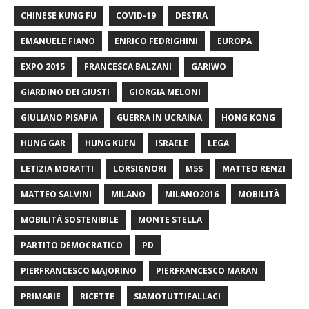
CHINESE KUNG FU
COVID-19
DESTRA
EMANUELE FIANO
ENRICO FEDRIGHINI
EUROPA
EXPO 2015
FRANCESCA BALZANI
GARIWO
GIARDINO DEI GIUSTI
GIORGIA MELONI
GIULIANO PISAPIA
GUERRA IN UCRAINA
HONG KONG
HUNG GAR
HUNG KUEN
ISRAELE
LEGA
LETIZIA MORATTI
LORSIGNORI
M5S
MATTEO RENZI
MATTEO SALVINI
MILANO
MILANO2016
MOBILITÀ
MOBILITÀ SOSTENIBILE
MONTE STELLA
PARTITO DEMOCRATICO
PD
PIERFRANCESCO MAJORINO
PIERFRANCESCO MARAN
PRIMARIE
RICETTE
SIAMOTUTTIFALLACI