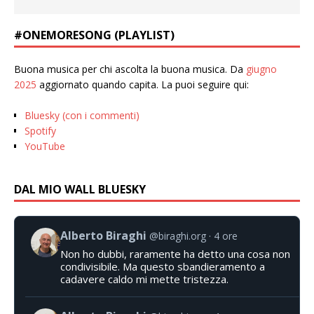
#ONEMORESONG (PLAYLIST)
Buona musica per chi ascolta la buona musica. Da
giugno
2025
aggiornato quando capita. La puoi seguire qui:
Bluesky (con i commenti)
Spotify
YouTube
DAL MIO WALL BLUESKY
Alberto Biraghi
@biraghi.org
4 ore
Non ho dubbi, raramente ha detto una cosa non
condivisibile. Ma questo sbandieramento a
cadavere caldo mi mette tristezza.