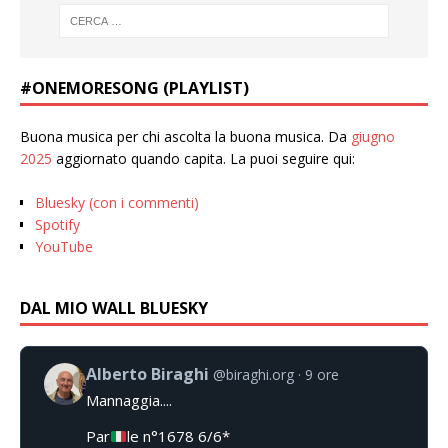
#ONEMORESONG (PLAYLIST)
Buona musica per chi ascolta la buona musica. Da
giugno
2025
aggiornato quando capita. La puoi seguire qui:
Bluesky (con i commenti)
Spotify
YouTube
DAL MIO WALL BLUESKY
Alberto Biraghi
@biraghi.org
9 ore
Mannaggia....
Par
le n°1678 6/6*