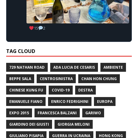
15
2
TAG CLOUD
729 NATHAN ROAD
ADA LUCIA DE CESARIS
AMBIENTE
BEPPE SALA
CENTROSINISTRA
CHAN HON CHUNG
CHINESE KUNG FU
COVID-19
DESTRA
EMANUELE FIANO
ENRICO FEDRIGHINI
EUROPA
EXPO 2015
FRANCESCA BALZANI
GARIWO
GIARDINO DEI GIUSTI
GIORGIA MELONI
GIULIANO PISAPIA
GUERRA IN UCRAINA
HONG KONG