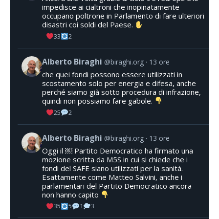
impedisce ai cialtroni che inopinatamente
occupano poltrone in Parlamento di fare ulteriori
disastri coi soldi del Paese.
33
2
Alberto Biraghi
@biraghi.org
13 ore
che quei fondi possono essere utilizzati in
scostamento solo per energia e difesa, anche
perché siamo già sotto procedura di infrazione,
quindi non possiamo fare gabole.
25
2
Alberto Biraghi
@biraghi.org
13 ore
Oggi il ￼ Partito Democratico ha firmato una
mozione scritta da M5S in cui si chiede che i
fondi del SAFE siano utilizzati per la sanità.
Esattamente come Matteo Salvini, anche i
parlamentari del Partito Democratico ancora
non hanno capito
35
5
1
3