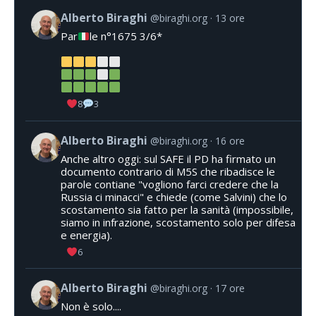
Alberto Biraghi
@biraghi.org
13 ore
Par
le n°1675 3/6*
8
3
Alberto Biraghi
@biraghi.org
16 ore
Anche altro oggi: sul SAFE il PD ha firmato un
documento contrario di M5S che ribadisce le
parole contiane "vogliono farci credere che la
Russia ci minacci" e chiede (come Salvini) che lo
scostamento sia fatto per la sanità (impossibile,
siamo in infrazione, scostamento solo per difesa
e energia).
6
Alberto Biraghi
@biraghi.org
17 ore
Non è solo....