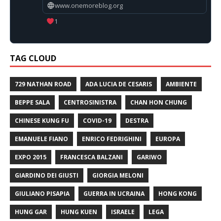
www.onemoreblog.org
1
TAG CLOUD
729 NATHAN ROAD
ADA LUCIA DE CESARIS
AMBIENTE
BEPPE SALA
CENTROSINISTRA
CHAN HON CHUNG
CHINESE KUNG FU
COVID-19
DESTRA
EMANUELE FIANO
ENRICO FEDRIGHINI
EUROPA
EXPO 2015
FRANCESCA BALZANI
GARIWO
GIARDINO DEI GIUSTI
GIORGIA MELONI
GIULIANO PISAPIA
GUERRA IN UCRAINA
HONG KONG
HUNG GAR
HUNG KUEN
ISRAELE
LEGA