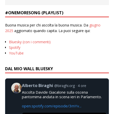
#ONEMORESONG (PLAYLIST)
Buona musica per chi ascolta la buona musica. Da
giugno
2025
aggiornato quando capita. La puoi seguire qui:
Bluesky (con i commenti)
Spotify
YouTube
DAL MIO WALL BLUESKY
Alberto Biraghi
@biraghi.org
4 ore
Ascolta Davide Giacalone sulla oscena
pantomima andata in scena ieri in Parlamento.
open.spotify.com/episode/3mYv...