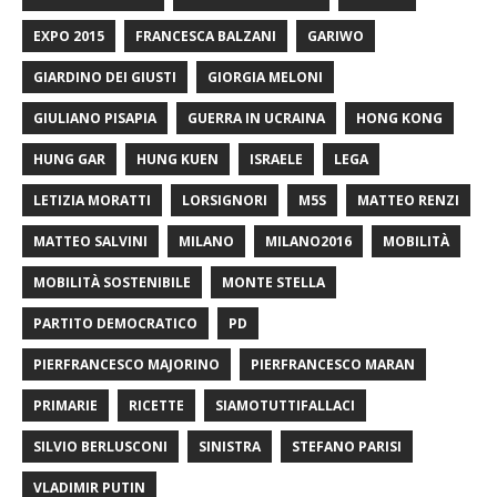
EXPO 2015
FRANCESCA BALZANI
GARIWO
GIARDINO DEI GIUSTI
GIORGIA MELONI
GIULIANO PISAPIA
GUERRA IN UCRAINA
HONG KONG
HUNG GAR
HUNG KUEN
ISRAELE
LEGA
LETIZIA MORATTI
LORSIGNORI
M5S
MATTEO RENZI
MATTEO SALVINI
MILANO
MILANO2016
MOBILITÀ
MOBILITÀ SOSTENIBILE
MONTE STELLA
PARTITO DEMOCRATICO
PD
PIERFRANCESCO MAJORINO
PIERFRANCESCO MARAN
PRIMARIE
RICETTE
SIAMOTUTTIFALLACI
SILVIO BERLUSCONI
SINISTRA
STEFANO PARISI
VLADIMIR PUTIN