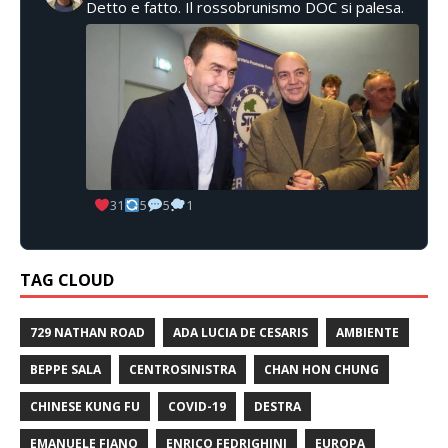
Detto e fatto. Il rossobrunismo DOC si palesa.
31
5
5
1
TAG CLOUD
729 NATHAN ROAD
ADA LUCIA DE CESARIS
AMBIENTE
BEPPE SALA
CENTROSINISTRA
CHAN HON CHUNG
CHINESE KUNG FU
COVID-19
DESTRA
EMANUELE FIANO
ENRICO FEDRIGHINI
EUROPA