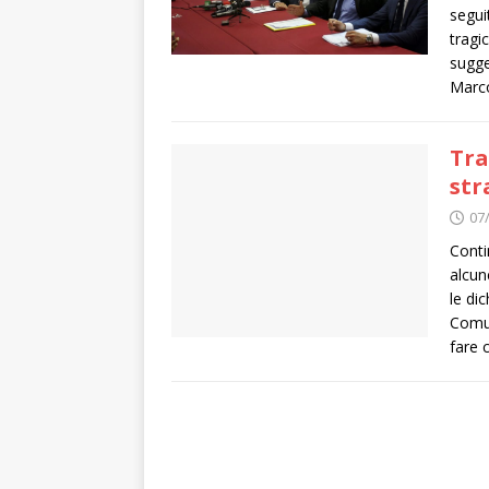
segui
tragi
sugge
Marco
Tra
str
07
Conti
alcun
le di
Comun
fare 