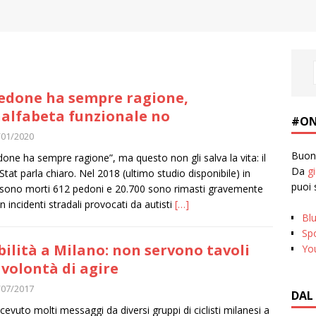
o
pedone ha sempre ragione,
nalfabeta funzionale no
#ON
/01/2020
Buona
edone ha sempre ragione”, ma questo non gli salva la vita: il
Da
g
I.Stat parla chiaro. Nel 2018 (ultimo studio disponibile) in
puoi 
a sono morti 612 pedoni e 20.700 sono rimasti gravemente
 in incidenti stradali provocati da autisti
[…]
Bl
Spo
ilità a Milano: non servono tavoli
Yo
volontà di agire
/07/2017
DAL
icevuto molti messaggi da diversi gruppi di ciclisti milanesi a