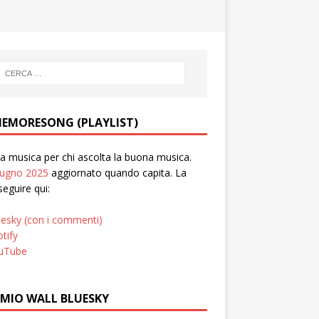
EMORESONG (PLAYLIST)
 musica per chi ascolta la buona musica.
iugno 2025
aggiornato quando capita. La
seguire qui:
uesky (con i commenti)
tify
uTube
 MIO WALL BLUESKY