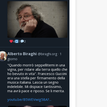
4
1
2
Alberto Biraghi
@biraghi.org
1
giorno
"Quando morirò seppellitemi in una
vigna, per ridare alla terra quello che
ho bevuto in vita". Francesco Guccini
era una stella per firmamento della
musica italiana. Lascia un segno
indelebile. Mi dispiace tantissimo,
ma avrà pace e riposo. Se li merita.
youtu.be/B5WEVwig58A?...