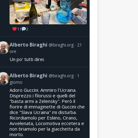
11
2
Alberto Biraghi
@biraghi.org
21
ore
Un po' tutti direi.
Alberto Biraghi
@biraghi.org
1
giorno
Adoro Guccini. Ammiro l'Ucraina.
Disprezzo i filorussi e quelli del
"basta armi a Zelensky". Però il
fiorire di immaginette di Guccini che
dice "Slava Ucraina" mi disturba.
Ricordiamolo per Eskino, Cirano,
Avvelenata, Locomotiva eccetera e
non tiriamolo per la giacchetta da
morto.