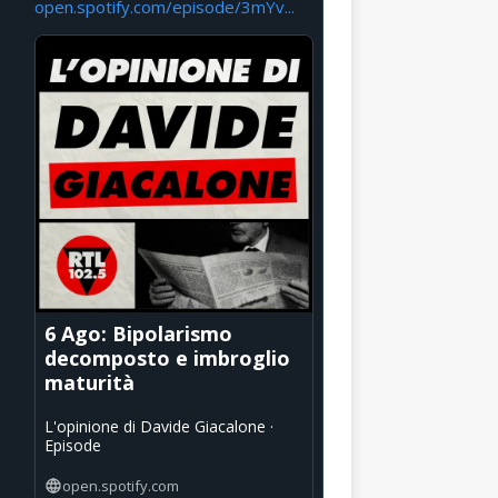
open.spotify.com/episode/3mYv...
6 Ago: Bipolarismo
decomposto e imbroglio
maturità
L'opinione di Davide Giacalone ·
Episode
open.spotify.com