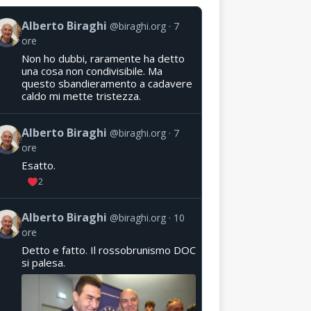
Alberto Biraghi
@biraghi.org
7
ore
Non ho dubbi, raramente ha detto
una cosa non condivisibile. Ma
questo sbandieramento a cadavere
caldo mi mette tristezza.
Alberto Biraghi
@biraghi.org
7
ore
Esatto.
2
Alberto Biraghi
@biraghi.org
10
ore
Detto e fatto. Il rossobrunismo DOC
si palesa.