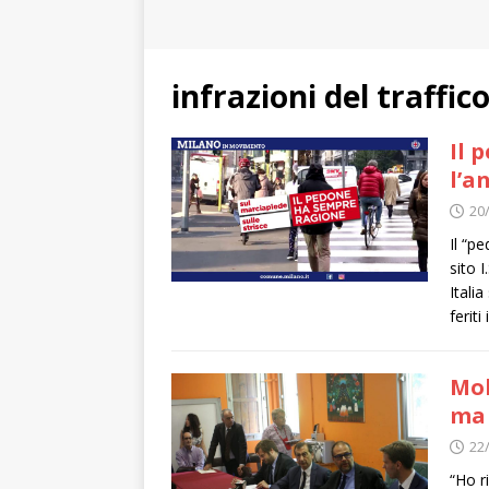
infrazioni del traffic
Il 
l’a
20
Il “p
sito 
Itali
feriti
Mob
ma 
22
“Ho r