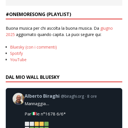
#ONEMORESONG (PLAYLIST)
Buona musica per chi ascolta la buona musica. Da
giugno
2025
aggiornato quando capita. La puoi seguire qui:
Bluesky (con i commenti)
Spotify
YouTube
DAL MIO WALL BLUESKY
Alberto Biraghi
@biraghi.org
8 ore
Mannaggia....
Par
le n°1678 6/6*