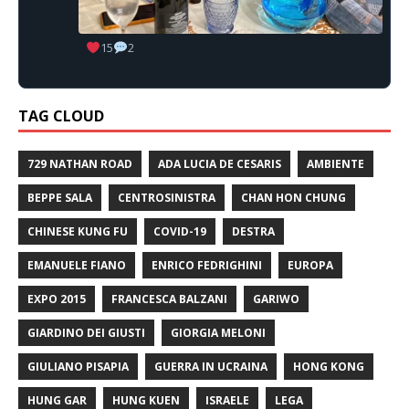
15
2
TAG CLOUD
729 NATHAN ROAD
ADA LUCIA DE CESARIS
AMBIENTE
BEPPE SALA
CENTROSINISTRA
CHAN HON CHUNG
CHINESE KUNG FU
COVID-19
DESTRA
EMANUELE FIANO
ENRICO FEDRIGHINI
EUROPA
EXPO 2015
FRANCESCA BALZANI
GARIWO
GIARDINO DEI GIUSTI
GIORGIA MELONI
GIULIANO PISAPIA
GUERRA IN UCRAINA
HONG KONG
HUNG GAR
HUNG KUEN
ISRAELE
LEGA