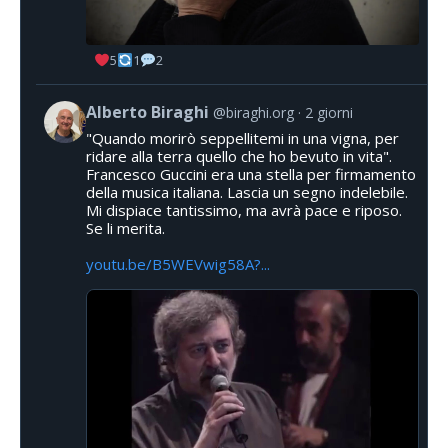
5
1
2
Alberto Biraghi
@biraghi.org
2 giorni
"Quando morirò seppellitemi in una vigna, per
ridare alla terra quello che ho bevuto in vita".
Francesco Guccini era una stella per firmamento
della musica italiana. Lascia un segno indelebile.
Mi dispiace tantissimo, ma avrà pace e riposo.
Se li merita.
youtu.be/B5WEVwig58A?...