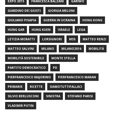
EXPO 2015
FRANCESCA BALZANI
GARIWO
GIARDINO DEI GIUSTI
GIORGIA MELONI
GIULIANO PISAPIA
GUERRA IN UCRAINA
HONG KONG
HUNG GAR
HUNG KUEN
ISRAELE
LEGA
LETIZIA MORATTI
LORSIGNORI
M5S
MATTEO RENZI
MATTEO SALVINI
MILANO
MILANO2016
MOBILITÀ
MOBILITÀ SOSTENIBILE
MONTE STELLA
PARTITO DEMOCRATICO
PD
PIERFRANCESCO MAJORINO
PIERFRANCESCO MARAN
PRIMARIE
RICETTE
SIAMOTUTTIFALLACI
SILVIO BERLUSCONI
SINISTRA
STEFANO PARISI
VLADIMIR PUTIN