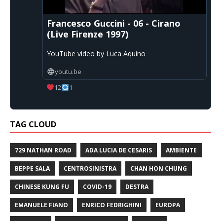
Francesco Guccini - 06 - Cirano
(Live Firenze 1997)
YouTube video by Luca Aquino
youtu.be
12
1
TAG CLOUD
729 NATHAN ROAD
ADA LUCIA DE CESARIS
AMBIENTE
BEPPE SALA
CENTROSINISTRA
CHAN HON CHUNG
CHINESE KUNG FU
COVID-19
DESTRA
EMANUELE FIANO
ENRICO FEDRIGHINI
EUROPA