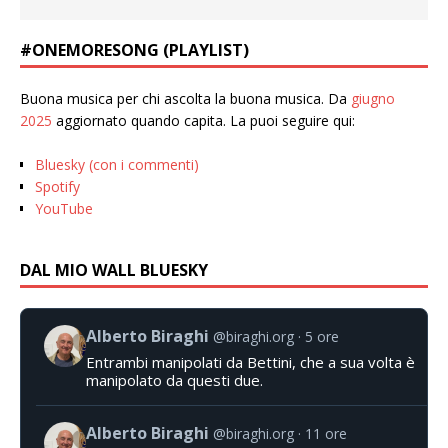
#ONEMORESONG (PLAYLIST)
Buona musica per chi ascolta la buona musica. Da
giugno
2025
aggiornato quando capita. La puoi seguire qui:
Bluesky (con i commenti)
Spotify
YouTube
DAL MIO WALL BLUESKY
Alberto Biraghi
@biraghi.org
5 ore
Entrambi manipolati da Bettini, che a sua volta è
manipolato da questi due.
Alberto Biraghi
@biraghi.org
11 ore