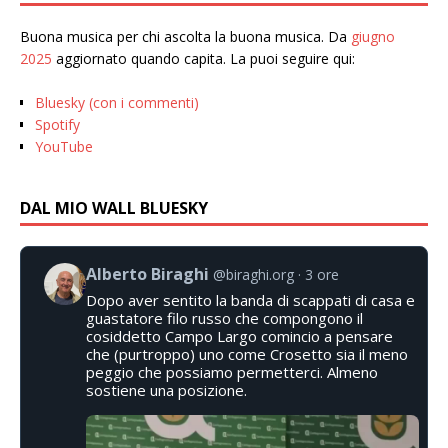
Buona musica per chi ascolta la buona musica. Da
giugno
2025
aggiornato quando capita. La puoi seguire qui:
Bluesky (con i commenti)
Spotify
YouTube
DAL MIO WALL BLUESKY
Alberto Biraghi
@biraghi.org
3 ore
Dopo aver sentito la banda di scappati di casa e
guastatore filo russo che compongono il
cosiddetto Campo Largo comincio a pensare
che (purtroppo) uno come Crosetto sia il meno
peggio che possiamo permetterci. Almeno
sostiene una posizione.