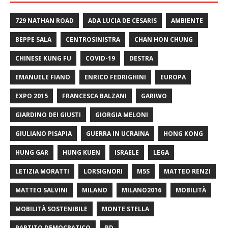
729 NATHAN ROAD
ADA LUCIA DE CESARIS
AMBIENTE
BEPPE SALA
CENTROSINISTRA
CHAN HON CHUNG
CHINESE KUNG FU
COVID-19
DESTRA
EMANUELE FIANO
ENRICO FEDRIGHINI
EUROPA
EXPO 2015
FRANCESCA BALZANI
GARIWO
GIARDINO DEI GIUSTI
GIORGIA MELONI
GIULIANO PISAPIA
GUERRA IN UCRAINA
HONG KONG
HUNG GAR
HUNG KUEN
ISRAELE
LEGA
LETIZIA MORATTI
LORSIGNORI
M5S
MATTEO RENZI
MATTEO SALVINI
MILANO
MILANO2016
MOBILITÀ
MOBILITÀ SOSTENIBILE
MONTE STELLA
PARTITO DEMOCRATICO
PD