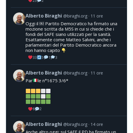
23
2
Alberto Biraghi
@biraghi.org
11 ore
Oggi il ￼ Partito Democratico ha firmato una
mozione scritta da M5S in cui si chiede che i
fondi del SAFE siano utilizzati per la sanità.
Esattamente come Matteo Salvini, anche i
parlamentari del Partito Democratico ancora
non hanno capito
33
5
1
3
Alberto Biraghi
@biraghi.org
11 ore
Par
le n°1675 3/6*
6
2
Alberto Biraghi
@biraghi.org
14 ore
Anche altro oggi: sul SAFE il PD ha firmato un