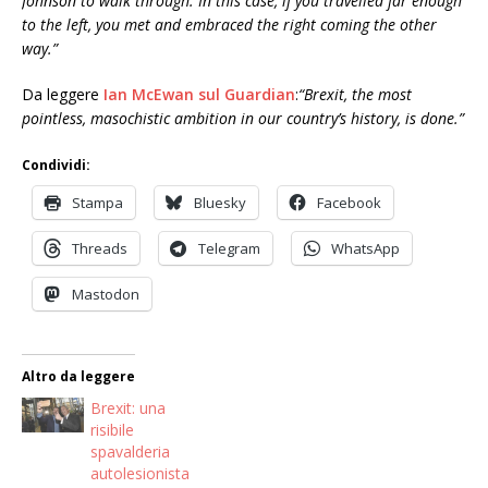
Johnson to walk through. In this case, if you travelled far enough
to the left, you met and embraced the right coming the other
way.”
Da leggere
Ian McEwan sul Guardian
:
“Brexit, the most
pointless, masochistic ambition in our country’s history, is done.”
Condividi:
Stampa
Bluesky
Facebook
Threads
Telegram
WhatsApp
Mastodon
Altro da leggere
Brexit: una
risibile
spavalderia
autolesionista