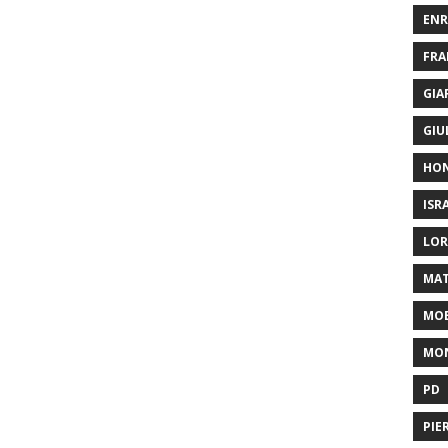
ENR
FRA
GIA
GIU
HO
ISR
LOR
MAT
MOB
MON
PD
PIE