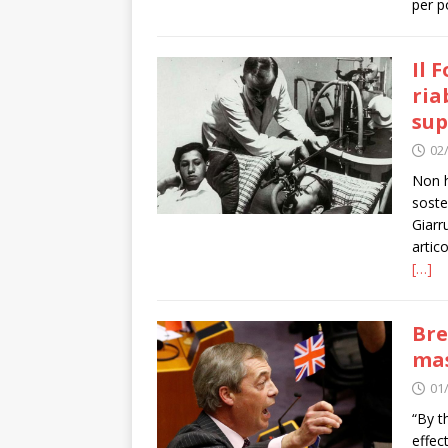
per p
Il 
ria
sup
02
Non h
soste
Giarr
artic
[…]
Bre
mas
01
“By t
effec