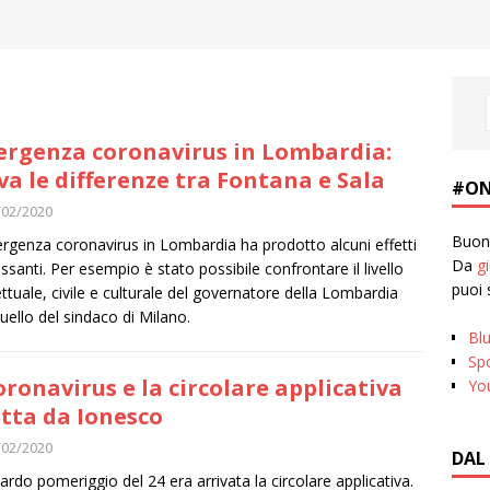
rgenza coronavirus in Lombardia:
va le differenze tra Fontana e Sala
#ON
/02/2020
Buona
rgenza coronavirus in Lombardia ha prodotto alcuni effetti
Da
g
essanti. Per esempio è stato possibile confrontare il livello
puoi 
lettuale, civile e culturale del governatore della Lombardia
uello del sindaco di Milano.
Bl
Spo
coronavirus e la circolare applicativa
Yo
itta da Ionesco
/02/2020
DAL
tardo pomeriggio del 24 era arrivata la circolare applicativa.