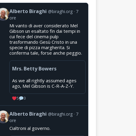
Alberto Biraghi
@biraghi.org
7
ore
Mi vanto di aver considerato Mel
Gibson un esaltato fin dai tempi in
cui fece del cinema pulp
trasformando Gesù Cristo in una
specie di pizza margherita. Si
conferma tale, forse anche peggio.
Mrs. Betty Bowers
As we all rightly assumed ages
ago, Mel Gibson is C-R-A-Z-Y.
5
3
Alberto Biraghi
@biraghi.org
7
ore
Cialtroni al governo.