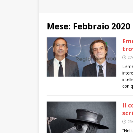
Mese:
Febbraio 2020
Eme
tro
27
L’eme
inter
intel
con q
Il 
scr
25
“Nel 