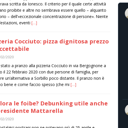
va scritta da Ionesco. Il criterio per il quale certe attività
ano proibite e altre no sembrava essere quello – alquanto
orio – dell’«eccezionale concentrazione di persone». Niente
estazioni, eventi
[…]
zeria Cocciuto: pizza dignitosa prezzo
ccettabile
/02/2020
stato a pranzo alla pizzeria Cocciuto in via Bergognone a
o il 22 febbraio 2020 con due persone di famiglia, per
re un’alternativa a Sorbillo poco distante. Il pranzo non è
o bene e come faccio spesso (che mi
[…]
llora le foibe? Debunking utile anche
presidente Mattarella
/02/2020
ostalgici nostrani non ne potevano più di 25 aprile e