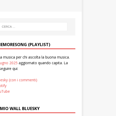
EMORESONG (PLAYLIST)
 musica per chi ascolta la buona musica.
iugno 2025
aggiornato quando capita. La
seguire qui:
uesky (con i commenti)
tify
uTube
 MIO WALL BLUESKY