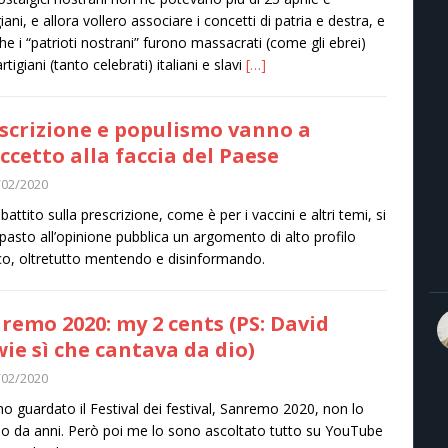
iani, e allora vollero associare i concetti di patria e destra, e
che i “patrioti nostrani” furono massacrati (come gli ebrei)
rtigiani (tanto celebrati) italiani e slavi
[…]
scrizione e populismo vanno a
ccetto alla faccia del Paese
/02/2020
battito sulla prescrizione, come è per i vaccini e altri temi, si
 pasto all’opinione pubblica un argomento di alto profilo
co, oltretutto mentendo e disinformando.
remo 2020: my 2 cents (PS: David
ie sì che cantava da dio)
/02/2020
o guardato il Festival dei festival, Sanremo 2020, non lo
o da anni. Però poi me lo sono ascoltato tutto su YouTube