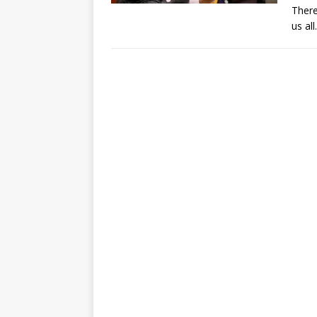
There
us al