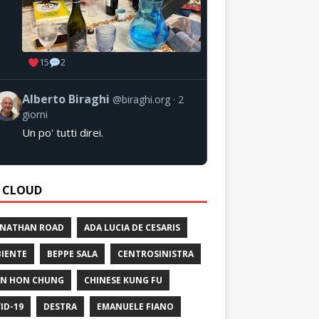
15
2
Alberto Biraghi
@biraghi.org
2
giorni
Un po' tutti direi.
 CLOUD
 NATHAN ROAD
ADA LUCIA DE CESARIS
IENTE
BEPPE SALA
CENTROSINISTRA
N HON CHUNG
CHINESE KUNG FU
ID-19
DESTRA
EMANUELE FIANO