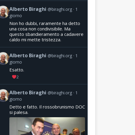
Alberto Biraghi
@biraghi.org
1
giorno
Non ho dubbi, raramente ha detto
una cosa non condivisibile. Ma
questo sbandieramento a cadavere
caldo mi mette tristezza.
Alberto Biraghi
@biraghi.org
1
giorno
Esatto.
2
Alberto Biraghi
@biraghi.org
1
giorno
Detto e fatto. Il rossobrunismo DOC
si palesa.