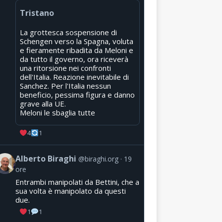
Tristano
La grottesca sospensione di
Schengen verso la Spagna, voluta
e fieramente ribadita da Meloni e
da tutto il governo, ora riceverà
una ritorsione nei confronti
dell'Italia. Reazione inevitabile di
Sanchez. Per l'Italia nessun
beneficio, pessima figura e danno
grave alla UE.
Meloni le sbaglia tutte
4
1
Alberto Biraghi
@biraghi.org
19
ore
Entrambi manipolati da Bettini, che a
sua volta è manipolato da questi
due.
1
1