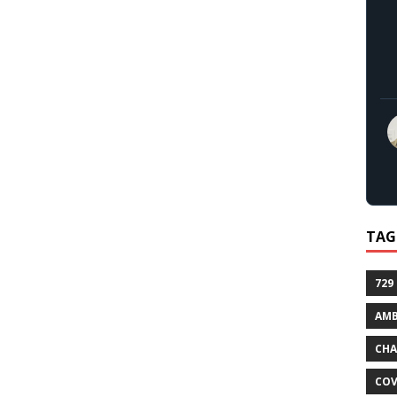
TAG
729
AMB
CHA
COV