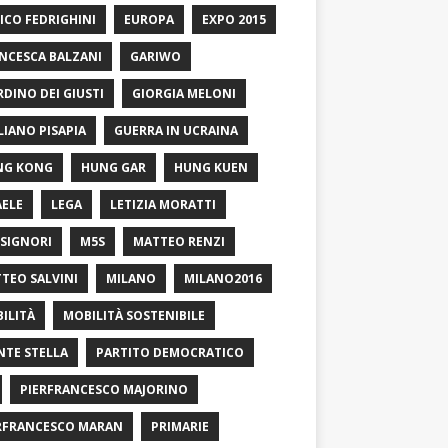
ICO FEDRIGHINI
EUROPA
EXPO 2015
NCESCA BALZANI
GARIWO
RDINO DEI GIUSTI
GIORGIA MELONI
LIANO PISAPIA
GUERRA IN UCRAINA
NG KONG
HUNG GAR
HUNG KUEN
AELE
LEGA
LETIZIA MORATTI
SIGNORI
M5S
MATTEO RENZI
TEO SALVINI
MILANO
MILANO2016
ILITÀ
MOBILITÀ SOSTENIBILE
TE STELLA
PARTITO DEMOCRATICO
PIERFRANCESCO MAJORINO
RFRANCESCO MARAN
PRIMARIE