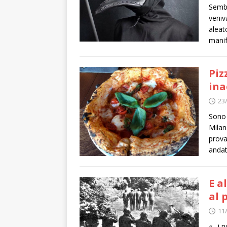
Sembra
veniv
aleat
manif
Piz
ina
23
Sono 
Milan
prova
andat
E a
al 
11
«…i n