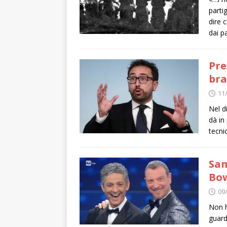
partig
dire 
dai pa
Pre
bra
11
Nel di
dà in
tecni
San
Bow
09
Non h
guard