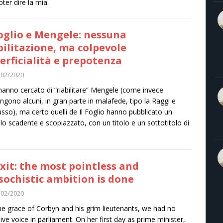
oter dire la mia.
Foglio e Mengele: nessuna
bilitazione, ma colpevole
erficialità e prepotenza
/02/2020
anno cercato di “riabilitare” Mengele (come invece
ngono alcuni, in gran parte in malafede, tipo la Raggi e
usso), ma certo quelli de Il Foglio hanno pubblicato un
olo scadente e scopiazzato, con un titolo e un sottotitolo di
xit: the most pointless and
ochistic ambition is done
/02/2020
he grace of Corbyn and his grim lieutenants, we had no
tive voice in parliament. On her first day as prime minister,