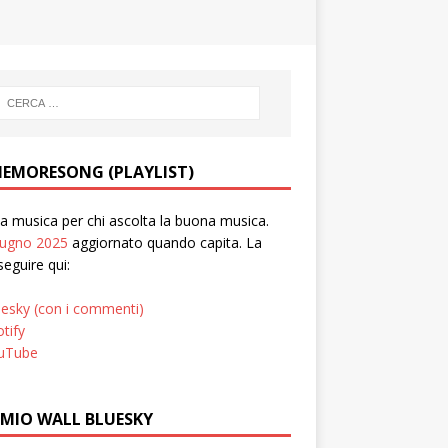
EMORESONG (PLAYLIST)
 musica per chi ascolta la buona musica.
iugno 2025
aggiornato quando capita. La
seguire qui:
uesky (con i commenti)
tify
uTube
 MIO WALL BLUESKY