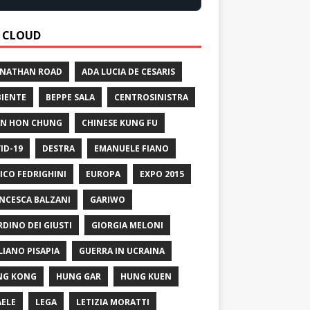
 CLOUD
 NATHAN ROAD
ADA LUCIA DE CESARIS
IENTE
BEPPE SALA
CENTROSINISTRA
N HON CHUNG
CHINESE KUNG FU
ID-19
DESTRA
EMANUELE FIANO
ICO FEDRIGHINI
EUROPA
EXPO 2015
NCESCA BALZANI
GARIWO
RDINO DEI GIUSTI
GIORGIA MELONI
LIANO PISAPIA
GUERRA IN UCRAINA
NG KONG
HUNG GAR
HUNG KUEN
AELE
LEGA
LETIZIA MORATTI