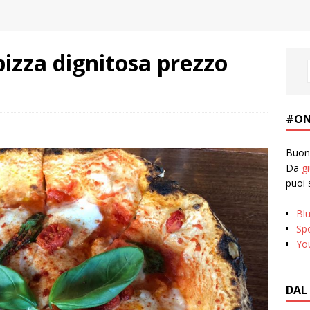
pizza dignitosa prezzo
#ON
Buona
Da
g
puoi 
Bl
Spo
Yo
DAL