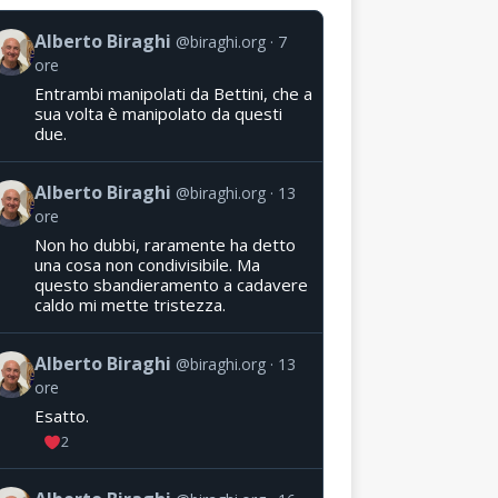
Alberto Biraghi
@biraghi.org
7
ore
Entrambi manipolati da Bettini, che a
sua volta è manipolato da questi
due.
Alberto Biraghi
@biraghi.org
13
ore
Non ho dubbi, raramente ha detto
una cosa non condivisibile. Ma
questo sbandieramento a cadavere
caldo mi mette tristezza.
Alberto Biraghi
@biraghi.org
13
ore
Esatto.
2