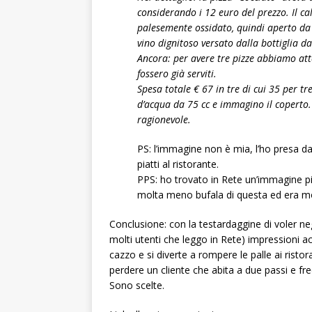
considerando i 12 euro del prezzo. Il c
palesemente ossidato, quindi aperto da
vino dignitoso versato dalla bottiglia d
Ancora: per avere tre pizze abbiamo atte
fossero già serviti.
Spesa totale € 67 in tre di cui 35 per tre
d’acqua da 75 cc e immagino il coperto.
ragionevole.
PS: l’immagine non è mia, l’ho presa da 
piatti al ristorante.
PPS: ho trovato in Rete un’immagine p
molta meno bufala di questa ed era mo
Conclusione: con la testardaggine di voler ne
molti utenti che leggo in Rete) impressioni
cazzo e si diverte a rompere le palle ai ristor
perdere un cliente che abita a due passi e freq
Sono scelte.