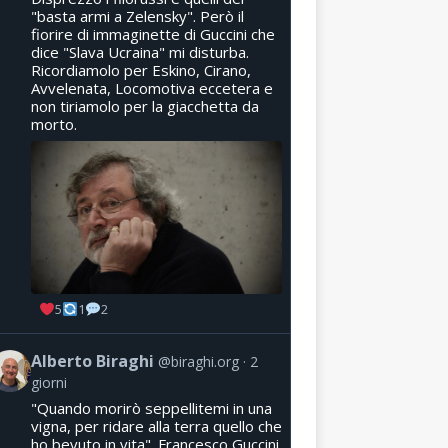
"basta armi a Zelensky". Però il
fiorire di immaginette di Guccini che
dice "Slava Ucraina" mi disturba.
Ricordiamolo per Eskino, Cirano,
Avvelenata, Locomotiva eccetera e
non tiriamolo per la giacchetta da
morto.
5
1
2
Alberto Biraghi
@biraghi.org
2
giorni
"Quando morirò seppellitemi in una
vigna, per ridare alla terra quello che
ho bevuto in vita". Francesco Guccini