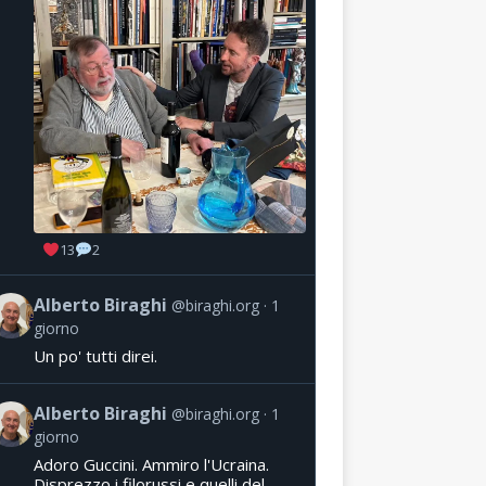
13
2
Alberto Biraghi
@biraghi.org
1
giorno
Un po' tutti direi.
Alberto Biraghi
@biraghi.org
1
giorno
Adoro Guccini. Ammiro l'Ucraina.
Disprezzo i filorussi e quelli del