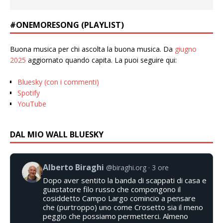
#ONEMORESONG (PLAYLIST)
Buona musica per chi ascolta la buona musica. Da
giugno
2025
aggiornato quando capita. La puoi seguire qui:
Bluesky (con i commenti)
Spotify
YouTube
DAL MIO WALL BLUESKY
Alberto Biraghi
@biraghi.org
3 ore
Dopo aver sentito la banda di scappati di casa e
guastatore filo russo che compongono il
cosiddetto Campo Largo comincio a pensare
che (purtroppo) uno come Crosetto sia il meno
peggio che possiamo permetterci. Almeno