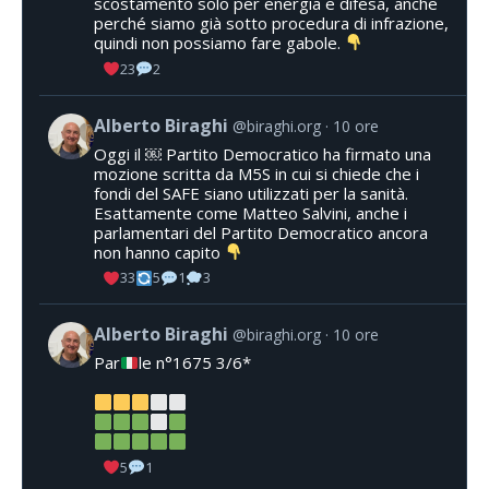
scostamento solo per energia e difesa, anche
perché siamo già sotto procedura di infrazione,
quindi non possiamo fare gabole.
23
2
Alberto Biraghi
@biraghi.org
10 ore
Oggi il ￼ Partito Democratico ha firmato una
mozione scritta da M5S in cui si chiede che i
fondi del SAFE siano utilizzati per la sanità.
Esattamente come Matteo Salvini, anche i
parlamentari del Partito Democratico ancora
non hanno capito
33
5
1
3
Alberto Biraghi
@biraghi.org
10 ore
Par
le n°1675 3/6*
5
1