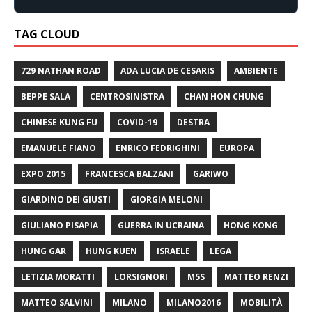
TAG CLOUD
729 NATHAN ROAD
ADA LUCIA DE CESARIS
AMBIENTE
BEPPE SALA
CENTROSINISTRA
CHAN HON CHUNG
CHINESE KUNG FU
COVID-19
DESTRA
EMANUELE FIANO
ENRICO FEDRIGHINI
EUROPA
EXPO 2015
FRANCESCA BALZANI
GARIWO
GIARDINO DEI GIUSTI
GIORGIA MELONI
GIULIANO PISAPIA
GUERRA IN UCRAINA
HONG KONG
HUNG GAR
HUNG KUEN
ISRAELE
LEGA
LETIZIA MORATTI
LORSIGNORI
M5S
MATTEO RENZI
MATTEO SALVINI
MILANO
MILANO2016
MOBILITÀ