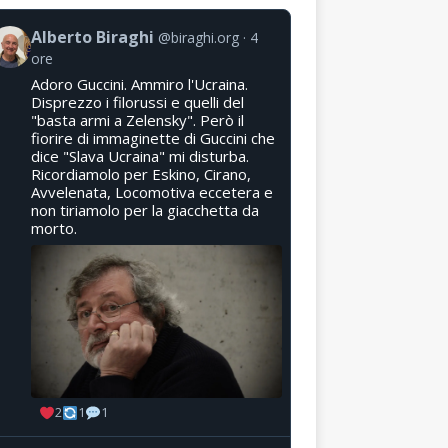
Alberto Biraghi
@biraghi.org
4
ore
Adoro Guccini. Ammiro l'Ucraina.
Disprezzo i filorussi e quelli del
"basta armi a Zelensky". Però il
fiorire di immaginette di Guccini che
dice "Slava Ucraina" mi disturba.
Ricordiamolo per Eskino, Cirano,
Avvelenata, Locomotiva eccetera e
non tiriamolo per la giacchetta da
morto.
2
1
1