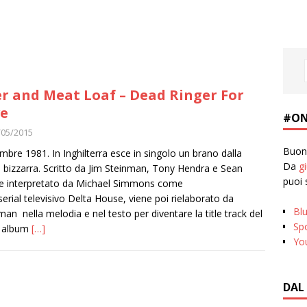
r and Meat Loaf – Dead Ringer For
e
#ON
/05/2015
Buona
bre 1981. In Inghilterra esce in singolo un brano dalla
Da
g
a bizzarra. Scritto da Jim Steinman, Tony Hendra e Sean
puoi 
 e interpretato da Michael Simmons come
 serial televisivo Delta House, viene poi rielaborato da
Bl
man nella melodia e nel testo per diventare la title track del
Spo
o album
[…]
Yo
DAL