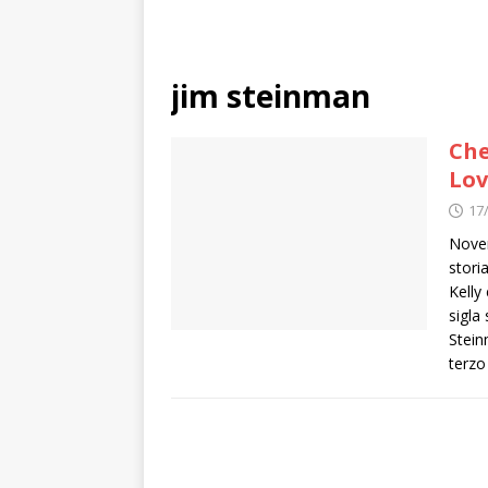
jim steinman
Che
Lov
17
Novem
stori
Kelly
sigla
Stein
terz