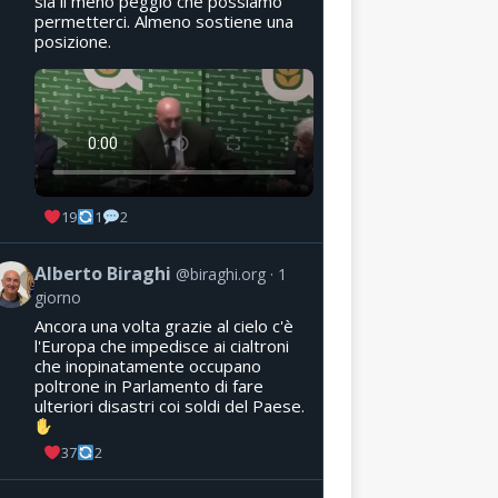
sia il meno peggio che possiamo
permetterci. Almeno sostiene una
posizione.
19
1
2
Alberto Biraghi
@biraghi.org
1
giorno
Ancora una volta grazie al cielo c'è
l'Europa che impedisce ai cialtroni
che inopinatamente occupano
poltrone in Parlamento di fare
ulteriori disastri coi soldi del Paese.
37
2