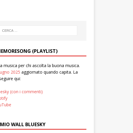
EMORESONG (PLAYLIST)
 musica per chi ascolta la buona musica.
iugno 2025
aggiornato quando capita. La
seguire qui:
uesky (con i commenti)
tify
uTube
 MIO WALL BLUESKY