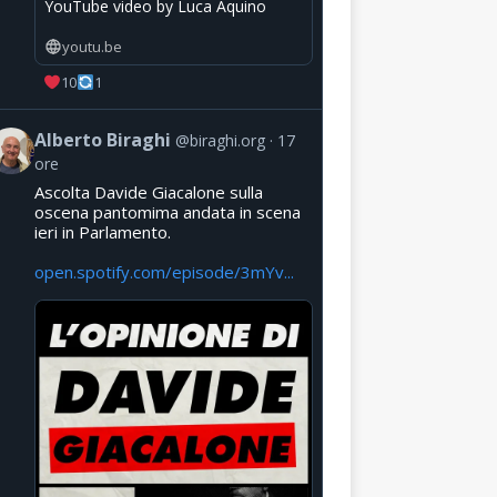
YouTube video by Luca Aquino
youtu.be
10
1
Alberto Biraghi
@biraghi.org
17
ore
Ascolta Davide Giacalone sulla
oscena pantomima andata in scena
ieri in Parlamento.
open.spotify.com/episode/3mYv...