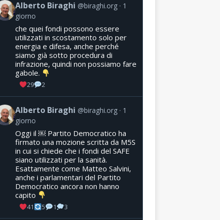
Alberto Biraghi
@biraghi.org
1
giorno
che quei fondi possono essere
utilizzati in scostamento solo per
energia e difesa, anche perché
siamo già sotto procedura di
infrazione, quindi non possiamo fare
gabole.
29
2
Alberto Biraghi
@biraghi.org
1
giorno
Oggi il ￼ Partito Democratico ha
firmato una mozione scritta da M5S
in cui si chiede che i fondi del SAFE
siano utilizzati per la sanità.
Esattamente come Matteo Salvini,
anche i parlamentari del Partito
Democratico ancora non hanno
capito
41
5
1
3