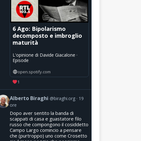
6 Ago: Bipolarismo
decomposto e imbroglio
maturità
L'opinione di Davide Giacalone ·
Episode
open.spotify.com
1
Alberto Biraghi
@biraghi.org
19
ore
Dopo aver sentito la banda di
scappati di casa e guastatore filo
russo che compongono il cosiddetto
Campo Largo comincio a pensare
che (purtroppo) uno come Crosetto