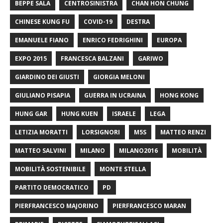
BEPPE SALA
CENTROSINISTRA
CHAN HON CHUNG
CHINESE KUNG FU
COVID-19
DESTRA
EMANUELE FIANO
ENRICO FEDRIGHINI
EUROPA
EXPO 2015
FRANCESCA BALZANI
GARIWO
GIARDINO DEI GIUSTI
GIORGIA MELONI
GIULIANO PISAPIA
GUERRA IN UCRAINA
HONG KONG
HUNG GAR
HUNG KUEN
ISRAELE
LEGA
LETIZIA MORATTI
LORSIGNORI
M5S
MATTEO RENZI
MATTEO SALVINI
MILANO
MILANO2016
MOBILITÀ
MOBILITÀ SOSTENIBILE
MONTE STELLA
PARTITO DEMOCRATICO
PD
PIERFRANCESCO MAJORINO
PIERFRANCESCO MARAN