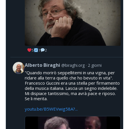
5
1
2
Alberto Biraghi
@biraghi.org
2 giorni
"Quando morirò seppellitemi in una vigna, per
ridare alla terra quello che ho bevuto in vita".
Francesco Guccini era una stella per firmamento
della musica italiana. Lascia un segno indelebile.
Mi dispiace tantissimo, ma avrà pace e riposo.
Se li merita.
youtu.be/B5WEVwig58A?...