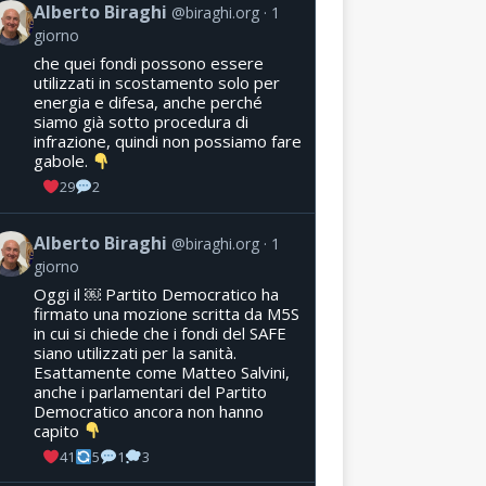
Alberto Biraghi
@biraghi.org
1
giorno
che quei fondi possono essere
utilizzati in scostamento solo per
energia e difesa, anche perché
siamo già sotto procedura di
infrazione, quindi non possiamo fare
gabole.
29
2
Alberto Biraghi
@biraghi.org
1
giorno
Oggi il ￼ Partito Democratico ha
firmato una mozione scritta da M5S
in cui si chiede che i fondi del SAFE
siano utilizzati per la sanità.
Esattamente come Matteo Salvini,
anche i parlamentari del Partito
Democratico ancora non hanno
capito
41
5
1
3