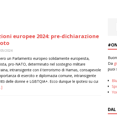
zioni europee 2024: pre-dichiarazione
voto
#ON
/05/2024
Buona
ero un Parlamento europeo solidamente europeista,
Da
g
tista, pro-NATO, determinato nel sostegno militare
puoi 
craina, intransigente con il terrorismo di Hamas, consapevole
importanza di esercito e diplomazia comune, intransigente
Bl
iritti delle donne e LGBTQIA+. Ecco dunque le ipotesi su cui
Spo
…]
Yo
DAL