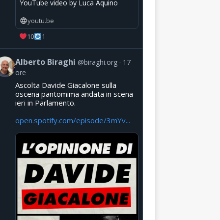
YouTube video by Luca Aquino
youtu.be
10
1
Alberto Biraghi
@biraghi.org
17
ore
Ascolta Davide Giacalone sulla
oscena pantomima andata in scena
ieri in Parlamento.
open.spotify.com/episode/3mYv...