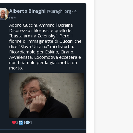
Alberto Biraghi
@biraghi.org
4
ore
Adoro Guccini. Ammiro l'Ucraina.
Disprezzo i filorussi e quelli del
"basta armi a Zelensky". Però il
fiorire di immaginette di Guccini che
dice "Slava Ucraina" mi disturba.
Ricordiamolo per Eskino, Cirano,
Avvelenata, Locomotiva eccetera e
non tiriamolo per la giacchetta da
morto.
2
1
1