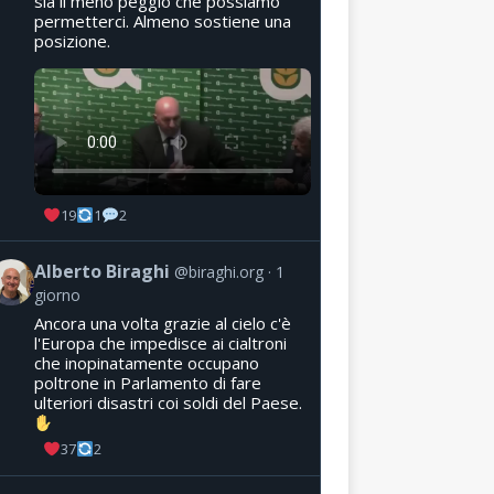
sia il meno peggio che possiamo
permetterci. Almeno sostiene una
posizione.
19
1
2
Alberto Biraghi
@biraghi.org
1
giorno
Ancora una volta grazie al cielo c'è
l'Europa che impedisce ai cialtroni
che inopinatamente occupano
poltrone in Parlamento di fare
ulteriori disastri coi soldi del Paese.
37
2