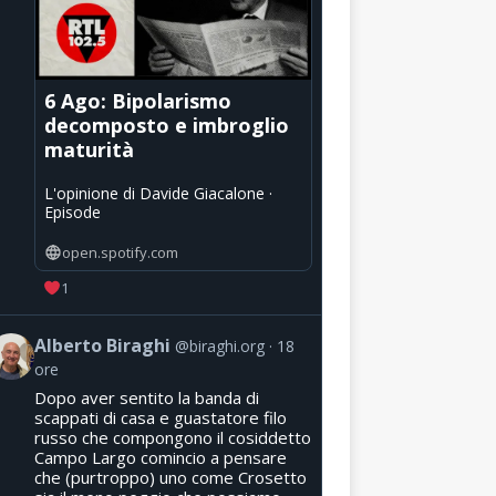
6 Ago: Bipolarismo
decomposto e imbroglio
maturità
L'opinione di Davide Giacalone ·
Episode
open.spotify.com
1
Alberto Biraghi
@biraghi.org
18
ore
Dopo aver sentito la banda di
scappati di casa e guastatore filo
russo che compongono il cosiddetto
Campo Largo comincio a pensare
che (purtroppo) uno come Crosetto