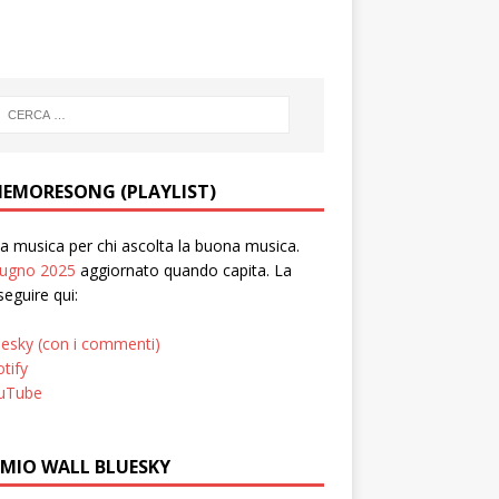
EMORESONG (PLAYLIST)
 musica per chi ascolta la buona musica.
iugno 2025
aggiornato quando capita. La
seguire qui:
uesky (con i commenti)
tify
uTube
 MIO WALL BLUESKY