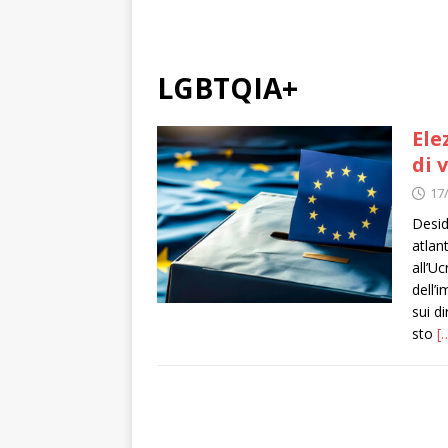
LGBTQIA+
Ele
di 
17
Desid
atlan
all’U
dell’
sui d
sto
[