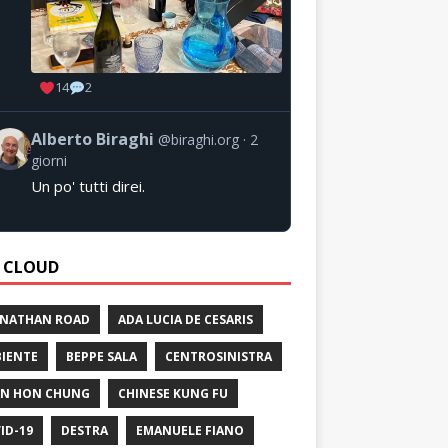
14
2
Alberto Biraghi
@biraghi.org
2
giorni
Un po' tutti direi.
 CLOUD
 NATHAN ROAD
ADA LUCIA DE CESARIS
IENTE
BEPPE SALA
CENTROSINISTRA
N HON CHUNG
CHINESE KUNG FU
ID-19
DESTRA
EMANUELE FIANO