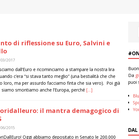
nto di riflessione su Euro, Salvini e
llo
#ON
/03/2017
Buona
sciamo dall’Euro e ricominciamo a stampare la nostra lira
Da
g
uando c’era “si stava tanto meglio” (una bestialità che che
puoi 
o loro, ma per assurdo facciamo finta che sia vero). Poi già
i siamo smontiamo anche l’Europa, perché
[…]
Bl
Spo
Yo
oridalleuro: il mantra demagogico di
S
/06/2015
DAL
oriDallEuro‬! Oggi abbiamo depositato in Senato le 200.000