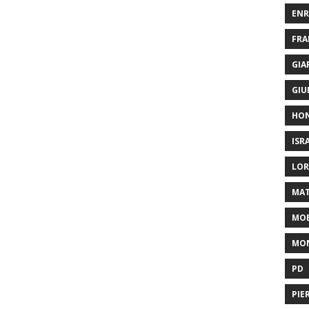
ENR
FRA
GIA
GIU
HO
ISR
LOR
MAT
MOB
MON
PD
PIE