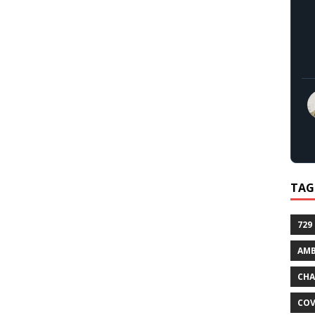
TAG
729
AMB
CHA
COV