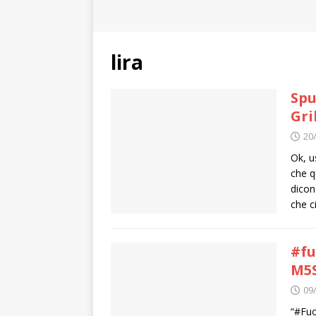
lira
Spu
Gri
20
Ok, u
che q
dicon
che c
#fu
M5
09
“#‎Fu