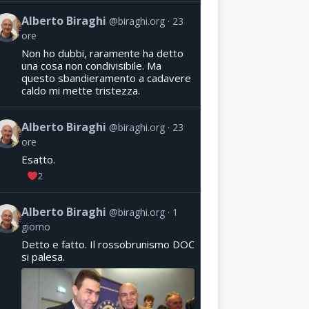
Alberto Biraghi
@biraghi.org
23
ore
Non ho dubbi, raramente ha detto
una cosa non condivisibile. Ma
questo sbandieramento a cadavere
caldo mi mette tristezza.
Alberto Biraghi
@biraghi.org
23
ore
Esatto.
2
Alberto Biraghi
@biraghi.org
1
giorno
Detto e fatto. Il rossobrunismo DOC
si palesa.