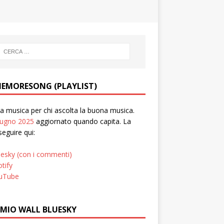
EMORESONG (PLAYLIST)
 musica per chi ascolta la buona musica.
iugno 2025
aggiornato quando capita. La
seguire qui:
uesky (con i commenti)
tify
uTube
 MIO WALL BLUESKY