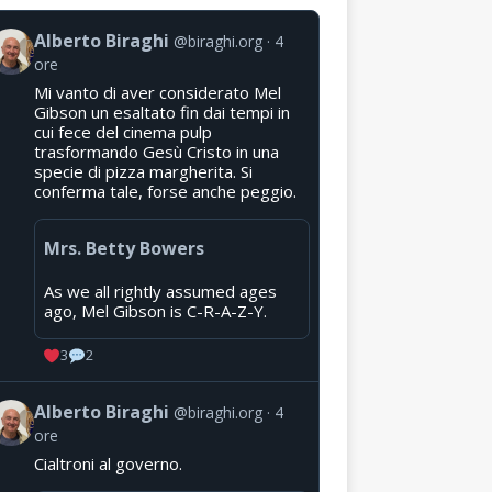
Alberto Biraghi
@biraghi.org
4
ore
Mi vanto di aver considerato Mel
Gibson un esaltato fin dai tempi in
cui fece del cinema pulp
trasformando Gesù Cristo in una
specie di pizza margherita. Si
conferma tale, forse anche peggio.
Mrs. Betty Bowers
As we all rightly assumed ages
ago, Mel Gibson is C-R-A-Z-Y.
3
2
Alberto Biraghi
@biraghi.org
4
ore
Cialtroni al governo.