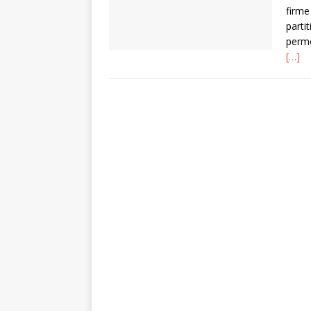
firme
partit
perme
[…]