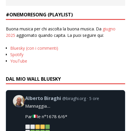
#ONEMORESONG (PLAYLIST)
Buona musica per chi ascolta la buona musica. Da
giugno
2025
aggiornato quando capita. La puoi seguire qui:
Bluesky (con i commenti)
Spotify
YouTube
DAL MIO WALL BLUESKY
Alberto Biraghi
@biraghi.org
5 ore
Mannaggia....
Par
le n°1678 6/6*