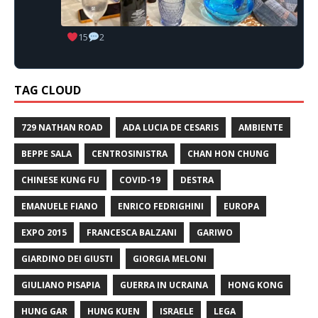
15
2
TAG CLOUD
729 NATHAN ROAD
ADA LUCIA DE CESARIS
AMBIENTE
BEPPE SALA
CENTROSINISTRA
CHAN HON CHUNG
CHINESE KUNG FU
COVID-19
DESTRA
EMANUELE FIANO
ENRICO FEDRIGHINI
EUROPA
EXPO 2015
FRANCESCA BALZANI
GARIWO
GIARDINO DEI GIUSTI
GIORGIA MELONI
GIULIANO PISAPIA
GUERRA IN UCRAINA
HONG KONG
HUNG GAR
HUNG KUEN
ISRAELE
LEGA