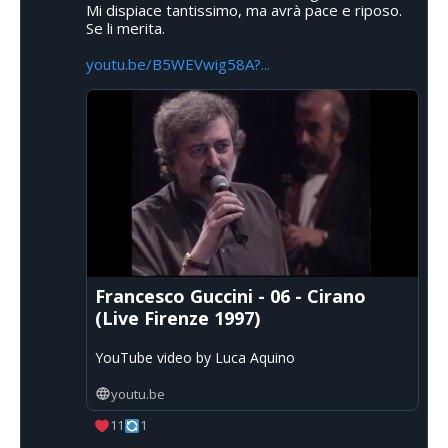
Mi dispiace tantissimo, ma avrà pace e riposo.
Se li merita.
youtu.be/B5WEVwig58A?...
Francesco Guccini - 06 - Cirano
(Live Firenze 1997)
YouTube video by Luca Aquino
youtu.be
11
1