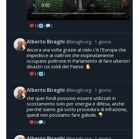
19
1
2
Alberto Biraghi
@biraghi.org
1 giorno
Ancora una volta grazie al cielo c'è l'Europa che
impedisce ai cialtroni che inopinatamente
occupano poltrone in Parlamento di fare ulteriori
disastri coi soldi del Paese.
37
2
Alberto Biraghi
@biraghi.org
1 giorno
che quei fondi possono essere utilizzati in
scostamento solo per energia e difesa, anche
perché siamo già sotto procedura di infrazione,
quindi non possiamo fare gabole.
29
2
Alberto Biraghi
@biraghi.org
1 giorno