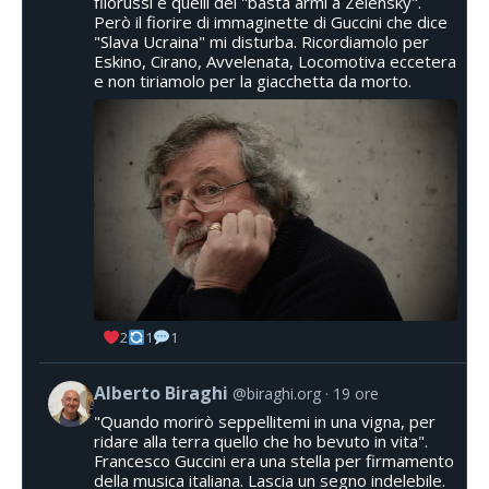
filorussi e quelli del "basta armi a Zelensky".
Però il fiorire di immaginette di Guccini che dice
"Slava Ucraina" mi disturba. Ricordiamolo per
Eskino, Cirano, Avvelenata, Locomotiva eccetera
e non tiriamolo per la giacchetta da morto.
2
1
1
Alberto Biraghi
@biraghi.org
19 ore
"Quando morirò seppellitemi in una vigna, per
ridare alla terra quello che ho bevuto in vita".
Francesco Guccini era una stella per firmamento
della musica italiana. Lascia un segno indelebile.