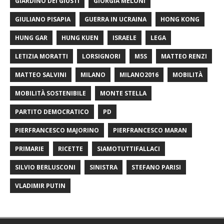
GIARDINO DEI GIUSTI
GIORGIA MELONI
GIULIANO PISAPIA
GUERRA IN UCRAINA
HONG KONG
HUNG GAR
HUNG KUEN
ISRAELE
LEGA
LETIZIA MORATTI
LORSIGNORI
M5S
MATTEO RENZI
MATTEO SALVINI
MILANO
MILANO2016
MOBILITÀ
MOBILITÀ SOSTENIBILE
MONTE STELLA
PARTITO DEMOCRATICO
PD
PIERFRANCESCO MAJORINO
PIERFRANCESCO MARAN
PRIMARIE
RICETTE
SIAMOTUTTIFALLACI
SILVIO BERLUSCONI
SINISTRA
STEFANO PARISI
VLADIMIR PUTIN