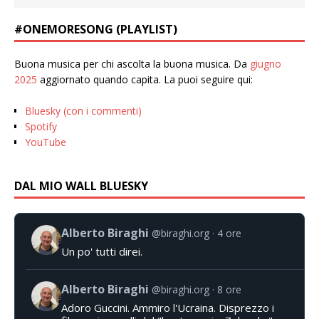
#ONEMORESONG (PLAYLIST)
Buona musica per chi ascolta la buona musica. Da
giugno
2025
aggiornato quando capita. La puoi seguire qui:
Bluesky (con i commenti)
Spotify
YouTube
DAL MIO WALL BLUESKY
Alberto Biraghi
@biraghi.org
4 ore
Un po' tutti direi.
Alberto Biraghi
@biraghi.org
8 ore
Adoro Guccini. Ammiro l'Ucraina. Disprezzo i