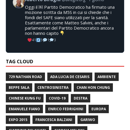
Oggi il ￼ Partito Democratico ha firmato una
mozione scritta da M5S in cui si chiede che i
fondi del SAFE siano utilizzati per la sanità.
Esattamente come Matteo Salvini, anche i
parlamentari del Partito Democratico ancora
non hanno capito
41
5
1
3
TAG CLOUD
729 NATHAN ROAD
ADA LUCIA DE CESARIS
AMBIENTE
BEPPE SALA
CENTROSINISTRA
CHAN HON CHUNG
CHINESE KUNG FU
COVID-19
DESTRA
EMANUELE FIANO
ENRICO FEDRIGHINI
EUROPA
EXPO 2015
FRANCESCA BALZANI
GARIWO