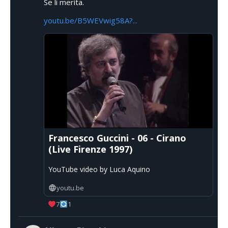
Se li merita.
youtu.be/B5WEVwig58A?...
Francesco Guccini - 06 - Cirano
(Live Firenze 1997)
YouTube video by Luca Aquino
youtu.be
7
1