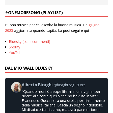
#ONEMORESONG (PLAYLIST)
Buona musica per chi ascolta la buona musica. Da
giugno
2025
aggiornato quando capita. La puoi seguire qui:
Bluesky (con i commenti)
Spotify
YouTube
DAL MIO WALL BLUESKY
Alberto Biraghi
@biraghi.org
9 ore
"Quando morirò seppellitemi in una vigna, per
ridare alla terra quello che ho bevuto in vita".
Francesco Guccini era una stella per firmamento
della musica italiana. Lascia un segno indelebile.
Mi dispiace tantissimo, ma avrà pace e riposo.