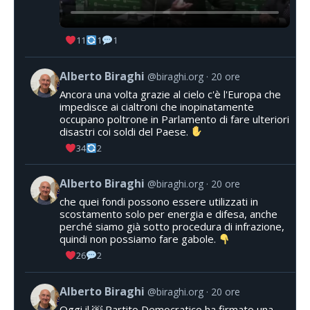
11
1
1
Alberto Biraghi
@biraghi.org
20 ore
Ancora una volta grazie al cielo c'è l'Europa che
impedisce ai cialtroni che inopinatamente
occupano poltrone in Parlamento di fare ulteriori
disastri coi soldi del Paese.
34
2
Alberto Biraghi
@biraghi.org
20 ore
che quei fondi possono essere utilizzati in
scostamento solo per energia e difesa, anche
perché siamo già sotto procedura di infrazione,
quindi non possiamo fare gabole.
26
2
Alberto Biraghi
@biraghi.org
20 ore
Oggi il ￼ Partito Democratico ha firmato una