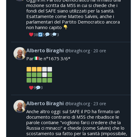
mozione scritta da M5S in cui si chiede che i
fondi del SAFE siano utilizzati per la sanità.
Esattamente come Matteo Salvini, anche i
parlamentari del Partito Democratico ancora
non hanno capito
38
5
1
3
Alberto Biraghi
@biraghi.org
20 ore
Par
le n°1675 3/6*
9
3
Alberto Biraghi
@biraghi.org
23 ore
Anche altro oggi: sul SAFE il PD ha firmato un
documento contrario di M5S che ribadisce le
parole contiane "vogliono farci credere che la
Russia ci minacci" e chiede (come Salvini) che lo
scostamento sia fatto per la sanità (impossibile,