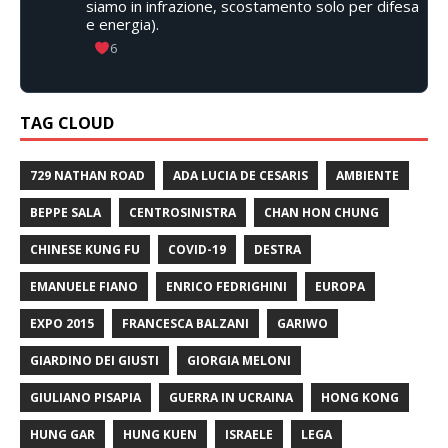
siamo in infrazione, scostamento solo per difesa
e energia).
6
TAG CLOUD
729 NATHAN ROAD
ADA LUCIA DE CESARIS
AMBIENTE
BEPPE SALA
CENTROSINISTRA
CHAN HON CHUNG
CHINESE KUNG FU
COVID-19
DESTRA
EMANUELE FIANO
ENRICO FEDRIGHINI
EUROPA
EXPO 2015
FRANCESCA BALZANI
GARIWO
GIARDINO DEI GIUSTI
GIORGIA MELONI
GIULIANO PISAPIA
GUERRA IN UCRAINA
HONG KONG
HUNG GAR
HUNG KUEN
ISRAELE
LEGA