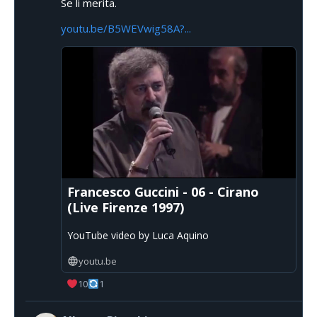
Se li merita.
youtu.be/B5WEVwig58A?...
Francesco Guccini - 06 - Cirano
(Live Firenze 1997)
YouTube video by Luca Aquino
youtu.be
10
1