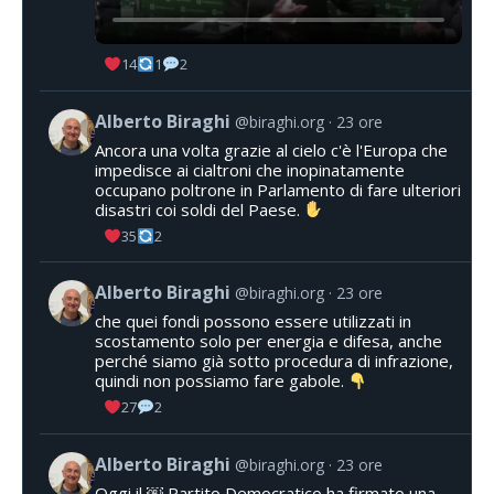
14
1
2
Alberto Biraghi
@biraghi.org
23 ore
Ancora una volta grazie al cielo c'è l'Europa che
impedisce ai cialtroni che inopinatamente
occupano poltrone in Parlamento di fare ulteriori
disastri coi soldi del Paese.
35
2
Alberto Biraghi
@biraghi.org
23 ore
che quei fondi possono essere utilizzati in
scostamento solo per energia e difesa, anche
perché siamo già sotto procedura di infrazione,
quindi non possiamo fare gabole.
27
2
Alberto Biraghi
@biraghi.org
23 ore
Oggi il ￼ Partito Democratico ha firmato una