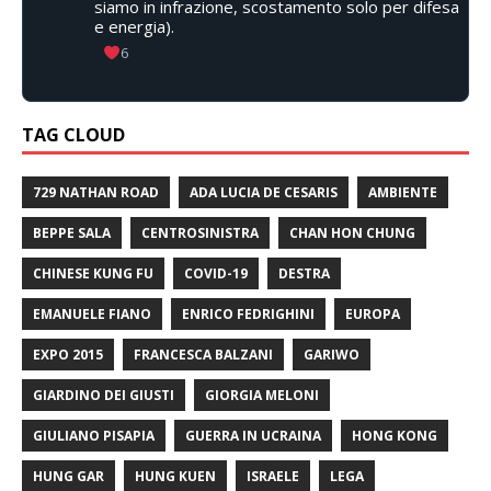
siamo in infrazione, scostamento solo per difesa
e energia).
6
TAG CLOUD
729 NATHAN ROAD
ADA LUCIA DE CESARIS
AMBIENTE
BEPPE SALA
CENTROSINISTRA
CHAN HON CHUNG
CHINESE KUNG FU
COVID-19
DESTRA
EMANUELE FIANO
ENRICO FEDRIGHINI
EUROPA
EXPO 2015
FRANCESCA BALZANI
GARIWO
GIARDINO DEI GIUSTI
GIORGIA MELONI
GIULIANO PISAPIA
GUERRA IN UCRAINA
HONG KONG
HUNG GAR
HUNG KUEN
ISRAELE
LEGA