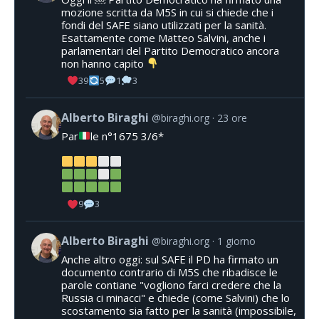
mozione scritta da M5S in cui si chiede che i
fondi del SAFE siano utilizzati per la sanità.
Esattamente come Matteo Salvini, anche i
parlamentari del Partito Democratico ancora
non hanno capito
39
5
1
3
Alberto Biraghi
@biraghi.org
23 ore
Par
le n°1675 3/6*
9
3
Alberto Biraghi
@biraghi.org
1 giorno
Anche altro oggi: sul SAFE il PD ha firmato un
documento contrario di M5S che ribadisce le
parole contiane "vogliono farci credere che la
Russia ci minacci" e chiede (come Salvini) che lo
scostamento sia fatto per la sanità (impossibile,