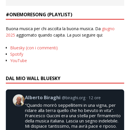
#ONEMORESONG (PLAYLIST)
Buona musica per chi ascolta la buona musica. Da
giugno
2025
aggiornato quando capita. La puoi seguire qui:
Bluesky (con i commenti)
Spotify
YouTube
DAL MIO WALL BLUESKY
Alberto Biraghi
@biraghi.org
12 ore
"Quando morirò seppellitemi in una vigna, per
ridare alla terra quello che ho bevuto in vita".
Francesco Guccini era una stella per firmamento
della musica italiana. Lascia un segno indelebile.
Mi dispiace tantissimo, ma avrà pace e riposo.