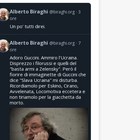
Alberto Biraghi
@biraghi.org
3
ore
Un po' tutti direi.
Alberto Biraghi
@biraghi.org
7
ore
Adoro Guccini. Ammiro l'Ucraina.
Disprezzo i filorussi e quelli del
"basta armi a Zelensky". Però il
fiorire di immaginette di Guccini che
dice "Slava Ucraina" mi disturba.
Ricordiamolo per Eskino, Cirano,
Avvelenata, Locomotiva eccetera e
non tiriamolo per la giacchetta da
morto.