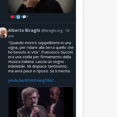
2
1
1
Alberto Biraghi
@biraghi.org
18
ore
"Quando morirò seppellitemi in una
vigna, per ridare alla terra quello che
ho bevuto in vita". Francesco Guccini
era una stella per firmamento della
musica italiana. Lascia un segno
indelebile. Mi dispiace tantissimo,
ma avrà pace e riposo. Se li merita.
youtu.be/B5WEVwig58A?...