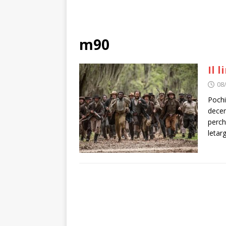
m90
Il 
08
Pochi
decen
perch
letar