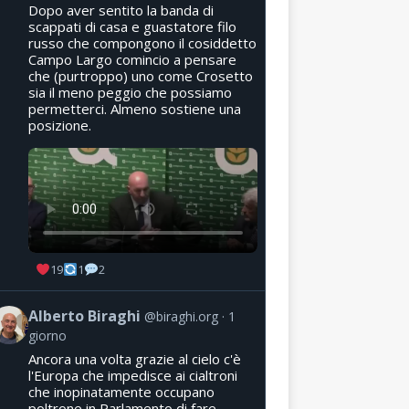
Dopo aver sentito la banda di
scappati di casa e guastatore filo
russo che compongono il cosiddetto
Campo Largo comincio a pensare
che (purtroppo) uno come Crosetto
sia il meno peggio che possiamo
permetterci. Almeno sostiene una
posizione.
19
1
2
Alberto Biraghi
@biraghi.org
1
giorno
Ancora una volta grazie al cielo c'è
l'Europa che impedisce ai cialtroni
che inopinatamente occupano
poltrone in Parlamento di fare