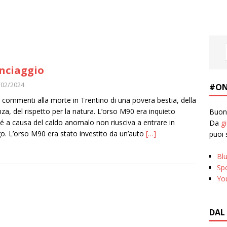
linciaggio
/02/2024
#ON
 commenti alla morte in Trentino di una povera bestia, della
za, del rispetto per la natura. L’orso M90 era inquieto
Buona
é a causa del caldo anomalo non riusciva a entrare in
Da
g
go. L’orso M90 era stato investito da un’auto
[…]
puoi 
Bl
Spo
Yo
DAL