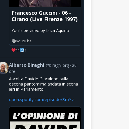
Francesco Guccini - 06 -
Cirano (Live Firenze 1997)
YouTube video by Luca Aquino
youtu.be
11
1
Alberto Biraghi
@biraghi.org
20
ore
Ascolta Davide Giacalone sulla
oscena pantomima andata in scena
ieri in Parlamento.
open.spotify.com/episode/3mYv...