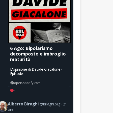
6 Ago: Bipolarismo
decomposto e imbroglio
maturità
L'opinione di Davide Giacalone ·
Episode
open.spotify.com
1
Alberto Biraghi
@biraghi.org
21
ore