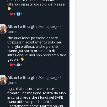
ulteriori disastri coi soldi del Paese.
37
2
Alberto Biraghi
@biraghi.org
1
giorno
che quei fondi possono essere
utilizzati in scostamento solo per
energia e difesa, anche perché
siamo già sotto procedura di
infrazione, quindi non possiamo fare
gabole.
29
2
Alberto Biraghi
@biraghi.org
1
giorno
Oggi il ￼ Partito Democratico ha
firmato una mozione scritta da M5S
in cui si chiede che i fondi del SAFE
siano utilizzati per la sanità.
Esattamente come Matteo Salvini,