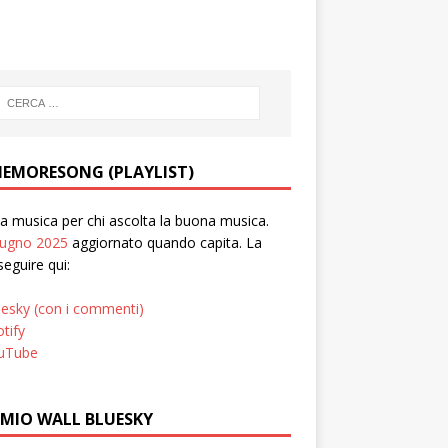
EMORESONG (PLAYLIST)
 musica per chi ascolta la buona musica.
iugno 2025
aggiornato quando capita. La
seguire qui:
uesky (con i commenti)
tify
uTube
 MIO WALL BLUESKY