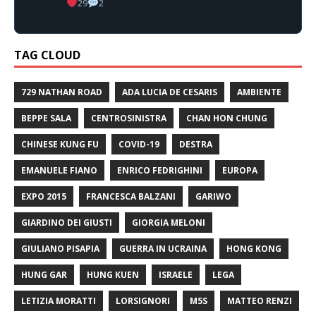
29
2
TAG CLOUD
729 NATHAN ROAD
ADA LUCIA DE CESARIS
AMBIENTE
BEPPE SALA
CENTROSINISTRA
CHAN HON CHUNG
CHINESE KUNG FU
COVID-19
DESTRA
EMANUELE FIANO
ENRICO FEDRIGHINI
EUROPA
EXPO 2015
FRANCESCA BALZANI
GARIWO
GIARDINO DEI GIUSTI
GIORGIA MELONI
GIULIANO PISAPIA
GUERRA IN UCRAINA
HONG KONG
HUNG GAR
HUNG KUEN
ISRAELE
LEGA
LETIZIA MORATTI
LORSIGNORI
M5S
MATTEO RENZI