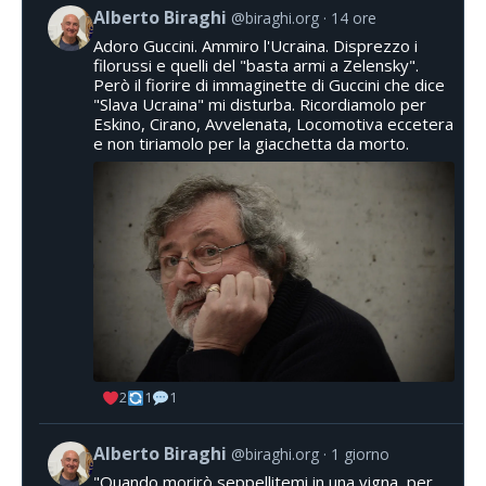
Alberto Biraghi
@biraghi.org
14 ore
Adoro Guccini. Ammiro l'Ucraina. Disprezzo i
filorussi e quelli del "basta armi a Zelensky".
Però il fiorire di immaginette di Guccini che dice
"Slava Ucraina" mi disturba. Ricordiamolo per
Eskino, Cirano, Avvelenata, Locomotiva eccetera
e non tiriamolo per la giacchetta da morto.
2
1
1
Alberto Biraghi
@biraghi.org
1 giorno
"Quando morirò seppellitemi in una vigna, per