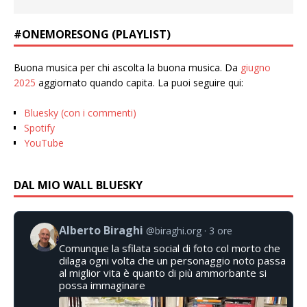
#ONEMORESONG (PLAYLIST)
Buona musica per chi ascolta la buona musica. Da
giugno
2025
aggiornato quando capita. La puoi seguire qui:
Bluesky (con i commenti)
Spotify
YouTube
DAL MIO WALL BLUESKY
Alberto Biraghi
@biraghi.org
3 ore
Comunque la sfilata social di foto col morto che
dilaga ogni volta che un personaggio noto passa
al miglior vita è quanto di più ammorbante si
possa immaginare