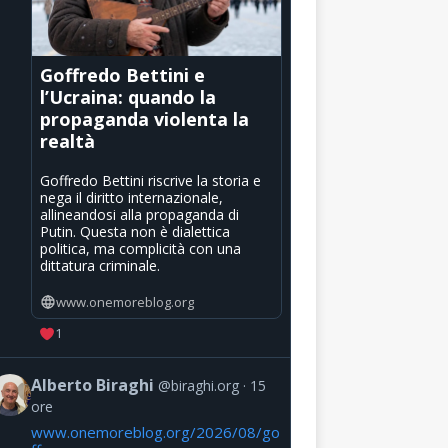
Goffredo Bettini e
l’Ucraina: quando la
propaganda violenta la
realtà
Goffredo Bettini riscrive la storia e
nega il diritto internazionale,
allineandosi alla propaganda di
Putin. Questa non è dialettica
politica, ma complicità con una
dittatura criminale.
www.onemoreblog.org
1
Alberto Biraghi
@biraghi.org
15
ore
www.onemoreblog.org/2026/08/go