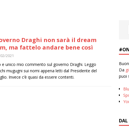
governo Draghi non sarà il dream
m, ma fattelo andare bene così
#ON
/02/2021
Buona
 e unico mio commento sul governo Draghi. Leggo
Da
g
chi mugugni sui nomi appena letti dal Presidente del
puoi 
glio. Invece c’è quasi da essere contenti.
Bl
Spo
Yo
DAL