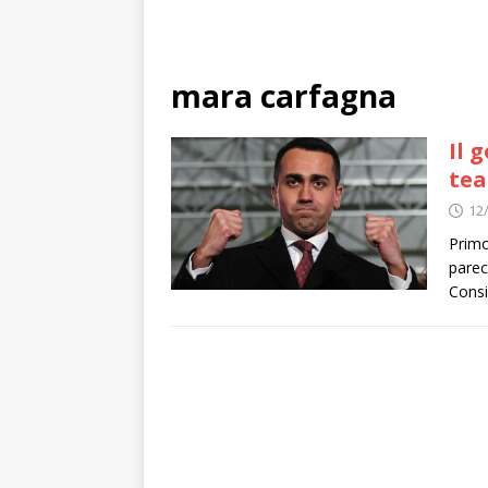
mara carfagna
Il 
tea
12
Primo
parec
Consi