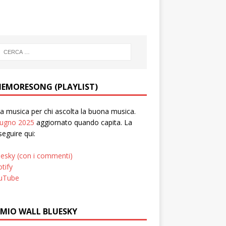
EMORESONG (PLAYLIST)
 musica per chi ascolta la buona musica.
iugno 2025
aggiornato quando capita. La
seguire qui:
uesky (con i commenti)
tify
uTube
 MIO WALL BLUESKY