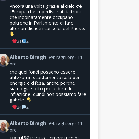
Ancora una volta grazie al cielo c'è
l'Europa che impedisce ai cialtroni
che inopinatamente occupano
poltrone in Parlamento di fare
ulteriori disastri coi soldi del Paese.
31
2
Alberto Biraghi
@biraghi.org
11
ore
che quei fondi possono essere
utilizzati in scostamento solo per
energia e difesa, anche perché
siamo già sotto procedura di
infrazione, quindi non possiamo fare
gabole.
24
2
Alberto Biraghi
@biraghi.org
11
ore
Oggi il ￼ Partito Democratico ha