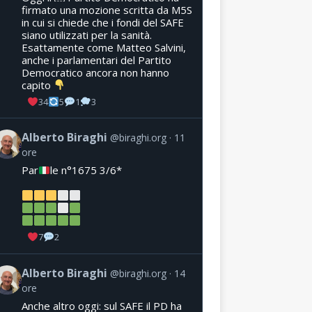
firmato una mozione scritta da M5S
in cui si chiede che i fondi del SAFE
siano utilizzati per la sanità.
Esattamente come Matteo Salvini,
anche i parlamentari del Partito
Democratico ancora non hanno
capito
34
5
1
3
Alberto Biraghi
@biraghi.org
11
ore
Par
le n°1675 3/6*
7
2
Alberto Biraghi
@biraghi.org
14
ore
Anche altro oggi: sul SAFE il PD ha