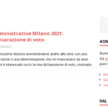
inistrative MIlano 2021:
hiarazione di voto
#ON
/09/2021
Buona
prossime elezioni amministrative andrò alle urne con una
Da
g
nzione e una determinazione che mi mancavano da anni.
puoi 
hi è interessato ecco la mia dichiarazione di voto, motivata.
Bl
Spo
Yo
DAL