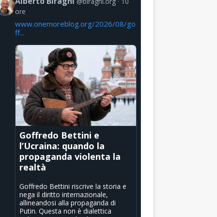
Alberto Biraghi
@biraghi.org
10
ore
www.onemoreblog.org/2026/08/go
ff...
Goffredo Bettini e
l’Ucraina: quando la
propaganda violenta la
realtà
Goffredo Bettini riscrive la storia e
nega il diritto internazionale,
allineandosi alla propaganda di
Putin. Questa non è dialettica