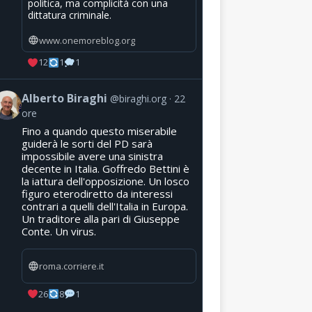
politica, ma complicità con una
dittatura criminale.
www.onemoreblog.org
12
1
1
Alberto Biraghi
@biraghi.org
22
ore
Fino a quando questo miserabile
guiderà le sorti del PD sarà
impossibile avere una sinistra
decente in Italia. Goffredo Bettini è
la iattura dell'opposizione. Un losco
figuro eterodiretto da interessi
contrari a quelli dell'Italia in Europa.
Un traditore alla pari di Giuseppe
Conte. Un virus.
roma.corriere.it
26
8
1