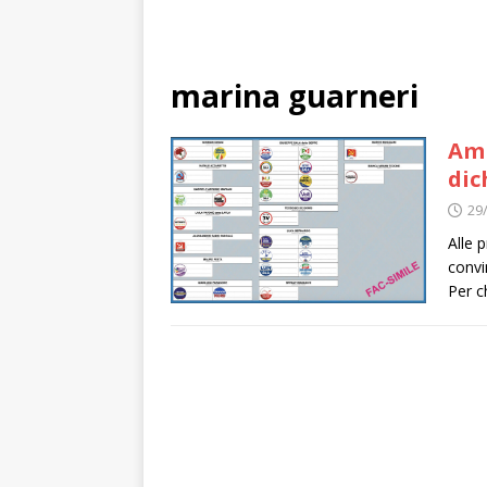
marina guarneri
Amm
dic
29
Alle 
convi
Per c