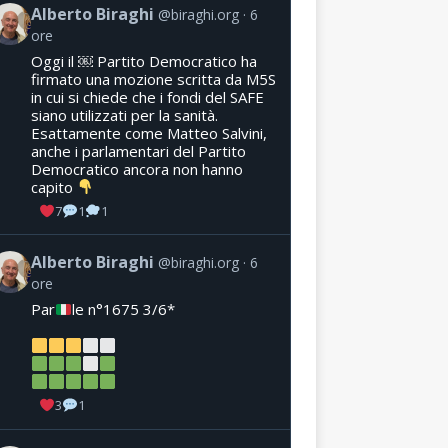
Alberto Biraghi
@biraghi.org
6
ore
Oggi il ￼ Partito Democratico ha
firmato una mozione scritta da M5S
in cui si chiede che i fondi del SAFE
siano utilizzati per la sanità.
Esattamente come Matteo Salvini,
anche i parlamentari del Partito
Democratico ancora non hanno
capito
7
1
1
Alberto Biraghi
@biraghi.org
6
ore
Par
le n°1675 3/6*
3
1