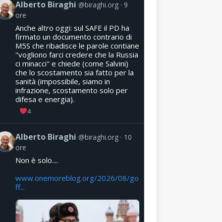
Alberto Biraghi
@biraghi.org
9
ore
Anche altro oggi: sul SAFE il PD ha
firmato un documento contrario di
M5S che ribadisce le parole contiane
"vogliono farci credere che la Russia
ci minacci" e chiede (come Salvini)
che lo scostamento sia fatto per la
sanità (impossibile, siamo in
infrazione, scostamento solo per
difesa e energia).
4
Alberto Biraghi
@biraghi.org
10
ore
Non è solo....
www.onemoreblog.org/2026/08/go
ff...