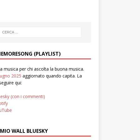
EMORESONG (PLAYLIST)
 musica per chi ascolta la buona musica.
iugno 2025
aggiornato quando capita. La
seguire qui:
uesky (con i commenti)
tify
uTube
 MIO WALL BLUESKY