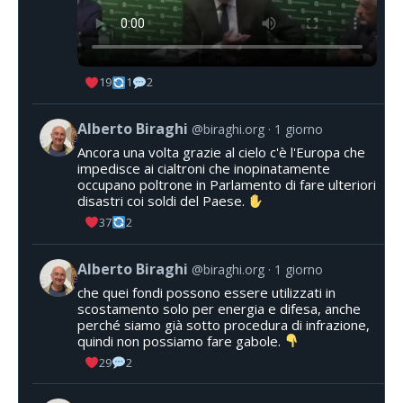
19
1
2
Alberto Biraghi
@biraghi.org
1 giorno
Ancora una volta grazie al cielo c'è l'Europa che
impedisce ai cialtroni che inopinatamente
occupano poltrone in Parlamento di fare ulteriori
disastri coi soldi del Paese.
37
2
Alberto Biraghi
@biraghi.org
1 giorno
che quei fondi possono essere utilizzati in
scostamento solo per energia e difesa, anche
perché siamo già sotto procedura di infrazione,
quindi non possiamo fare gabole.
29
2