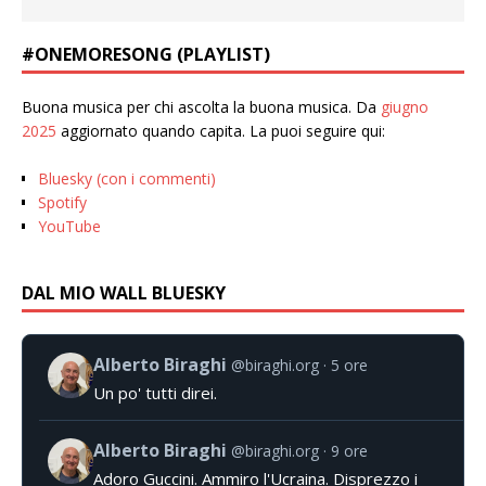
#ONEMORESONG (PLAYLIST)
Buona musica per chi ascolta la buona musica. Da
giugno
2025
aggiornato quando capita. La puoi seguire qui:
Bluesky (con i commenti)
Spotify
YouTube
DAL MIO WALL BLUESKY
Alberto Biraghi
@biraghi.org
5 ore
Un po' tutti direi.
Alberto Biraghi
@biraghi.org
9 ore
Adoro Guccini. Ammiro l'Ucraina. Disprezzo i