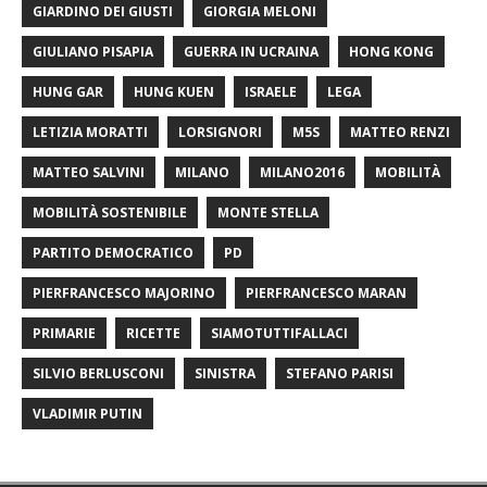
GIARDINO DEI GIUSTI
GIORGIA MELONI
GIULIANO PISAPIA
GUERRA IN UCRAINA
HONG KONG
HUNG GAR
HUNG KUEN
ISRAELE
LEGA
LETIZIA MORATTI
LORSIGNORI
M5S
MATTEO RENZI
MATTEO SALVINI
MILANO
MILANO2016
MOBILITÀ
MOBILITÀ SOSTENIBILE
MONTE STELLA
PARTITO DEMOCRATICO
PD
PIERFRANCESCO MAJORINO
PIERFRANCESCO MARAN
PRIMARIE
RICETTE
SIAMOTUTTIFALLACI
SILVIO BERLUSCONI
SINISTRA
STEFANO PARISI
VLADIMIR PUTIN