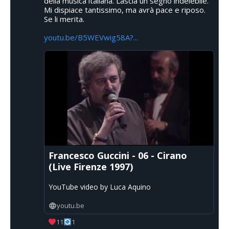
della musica italiana. Lascia un segno indelebile.
Mi dispiace tantissimo, ma avrà pace e riposo.
Se li merita.
youtu.be/B5WEVwig58A?...
Francesco Guccini - 06 - Cirano
(Live Firenze 1997)
YouTube video by Luca Aquino
youtu.be
11
1