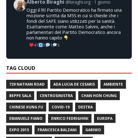
Alberto Biraghi
@biraghi.org
1 giorno
Oggi il ￼ Partito Democratico ha firmato una
mozione scritta da M5S in cui si chiede che i
fondi del SAFE siano utilizzati per la sanità.
Esattamente come Matteo Salvini, anche i
parlamentari del Partito Democratico ancora
non hanno capito
41
5
1
3
TAG CLOUD
729 NATHAN ROAD
ADA LUCIA DE CESARIS
AMBIENTE
BEPPE SALA
CENTROSINISTRA
CHAN HON CHUNG
CHINESE KUNG FU
COVID-19
DESTRA
EMANUELE FIANO
ENRICO FEDRIGHINI
EUROPA
EXPO 2015
FRANCESCA BALZANI
GARIWO