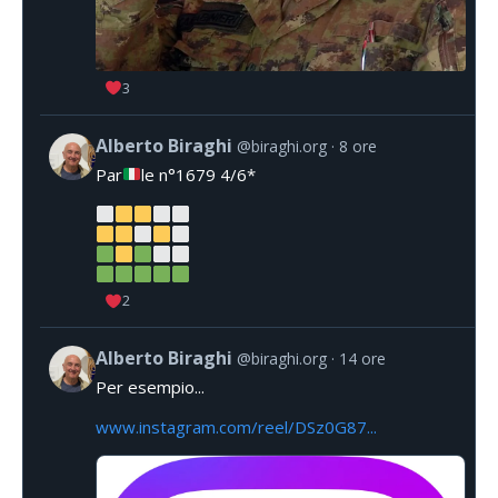
3
Alberto Biraghi
@biraghi.org
8 ore
Par
le n°1679 4/6*
2
Alberto Biraghi
@biraghi.org
14 ore
Per esempio...
www.instagram.com/reel/DSz0G87...