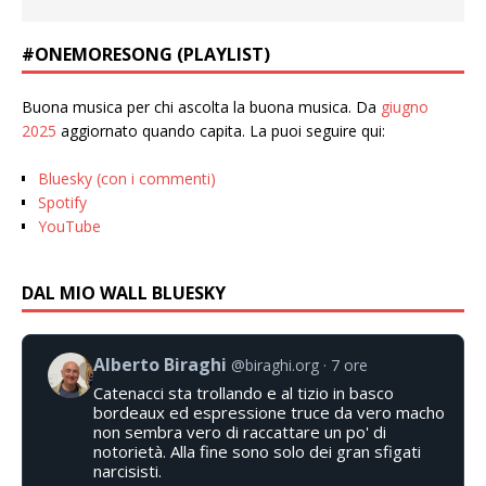
#ONEMORESONG (PLAYLIST)
Buona musica per chi ascolta la buona musica. Da
giugno
2025
aggiornato quando capita. La puoi seguire qui:
Bluesky (con i commenti)
Spotify
YouTube
DAL MIO WALL BLUESKY
Alberto Biraghi
@biraghi.org
7 ore
Catenacci sta trollando e al tizio in basco
bordeaux ed espressione truce da vero macho
non sembra vero di raccattare un po' di
notorietà. Alla fine sono solo dei gran sfigati
narcisisti.