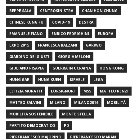
BEPPE SALA
CENTROSINISTRA
CHAN HON CHUNG
CHINESE KUNG FU
COVID-19
DESTRA
EMANUELE FIANO
ENRICO FEDRIGHINI
EUROPA
EXPO 2015
FRANCESCA BALZANI
GARIWO
GIARDINO DEI GIUSTI
GIORGIA MELONI
GIULIANO PISAPIA
GUERRA IN UCRAINA
HONG KONG
HUNG GAR
HUNG KUEN
ISRAELE
LEGA
LETIZIA MORATTI
LORSIGNORI
M5S
MATTEO RENZI
MATTEO SALVINI
MILANO
MILANO2016
MOBILITÀ
MOBILITÀ SOSTENIBILE
MONTE STELLA
PARTITO DEMOCRATICO
PD
PIERFRANCESCO MAJORINO
PIERFRANCESCO MARAN