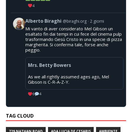
4
Alberto Biraghi
@biraghi.org
2 giorni
Mi vanto di aver considerato Mel Gibson un
esaltato fin dai tempi in cui fece del cinema pulp
trasformando Gesù Cristo in una specie di pizza
margherita. Si conferma tale, forse anche
peggio.
Mrs. Betty Bowers
As we all rightly assumed ages ago, Mel
Gibson is C-R-A-Z-Y.
6
4
TAG CLOUD
729 NATHAN ROAD
ADA LUCIA DE CESARIS
AMBIENTE