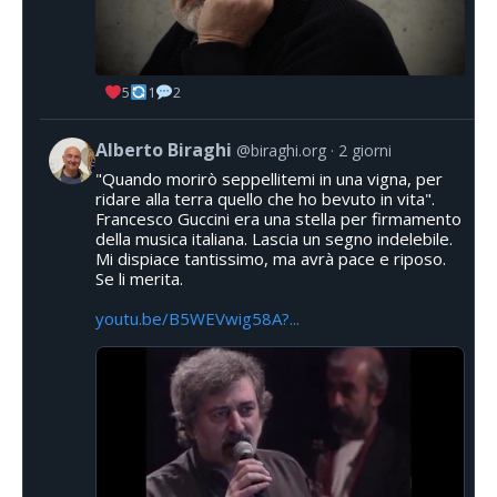
5
1
2
Alberto Biraghi
@biraghi.org
2 giorni
"Quando morirò seppellitemi in una vigna, per
ridare alla terra quello che ho bevuto in vita".
Francesco Guccini era una stella per firmamento
della musica italiana. Lascia un segno indelebile.
Mi dispiace tantissimo, ma avrà pace e riposo.
Se li merita.
youtu.be/B5WEVwig58A?...