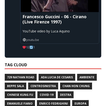
Francesco Guccini - 06 - Cirano
(Live Firenze 1997)
YouTube video by Luca Aquino
youtu.be
12
1
TAG CLOUD
729 NATHAN ROAD
ADA LUCIA DE CESARIS
AMBIENTE
BEPPE SALA
CENTROSINISTRA
CHAN HON CHUNG
CHINESE KUNG FU
COVID-19
DESTRA
EMANUELE FIANO
ENRICO FEDRIGHINI
EUROPA