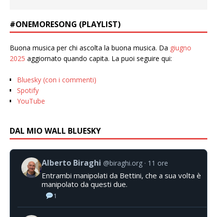
#ONEMORESONG (PLAYLIST)
Buona musica per chi ascolta la buona musica. Da
giugno
2025
aggiornato quando capita. La puoi seguire qui:
Bluesky (con i commenti)
Spotify
YouTube
DAL MIO WALL BLUESKY
Alberto Biraghi
@biraghi.org
11 ore
Entrambi manipolati da Bettini, che a sua volta è
manipolato da questi due.
1