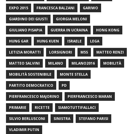
EXPO 2015
FRANCESCA BALZANI
GARIWO
GIARDINO DEI GIUSTI
GIORGIA MELONI
GIULIANO PISAPIA
GUERRA IN UCRAINA
HONG KONG
HUNG GAR
HUNG KUEN
ISRAELE
LEGA
LETIZIA MORATTI
LORSIGNORI
M5S
MATTEO RENZI
MATTEO SALVINI
MILANO
MILANO2016
MOBILITÀ
MOBILITÀ SOSTENIBILE
MONTE STELLA
PARTITO DEMOCRATICO
PD
PIERFRANCESCO MAJORINO
PIERFRANCESCO MARAN
PRIMARIE
RICETTE
SIAMOTUTTIFALLACI
SILVIO BERLUSCONI
SINISTRA
STEFANO PARISI
VLADIMIR PUTIN