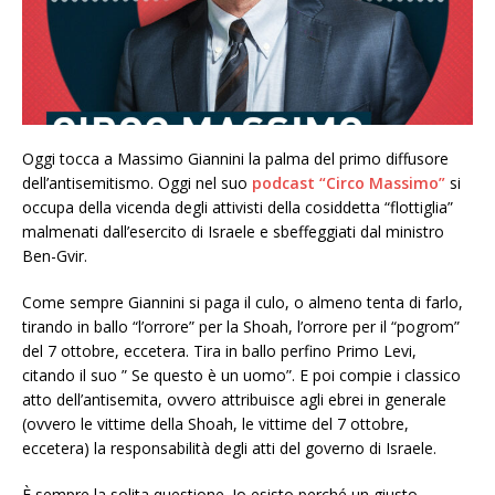
Oggi tocca a Massimo Giannini la palma del primo diffusore
dell’antisemitismo. Oggi nel suo
podcast “Circo Massimo”
si
occupa della vicenda degli attivisti della cosiddetta “flottiglia”
malmenati dall’esercito di Israele e sbeffeggiati dal ministro
Ben-Gvir.
Come sempre Giannini si paga il culo, o almeno tenta di farlo,
tirando in ballo “l’orrore” per la Shoah, l’orrore per il “pogrom”
del 7 ottobre, eccetera. Tira in ballo perfino Primo Levi,
citando il suo ” Se questo è un uomo”. E poi compie i classico
atto dell’antisemita, ovvero attribuisce agli ebrei in generale
(ovvero le vittime della Shoah, le vittime del 7 ottobre,
eccetera) la responsabilità degli atti del governo di Israele.
È sempre la solita questione. Io esisto perché un giusto