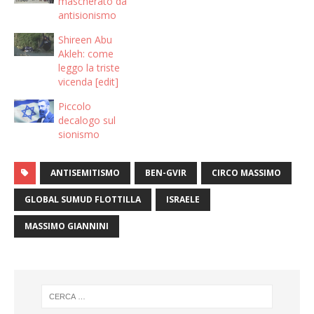
mascherato da
antisionismo
Shireen Abu
Akleh: come
leggo la triste
vicenda [edit]
Piccolo
decalogo sul
sionismo
ANTISEMITISMO
BEN-GVIR
CIRCO MASSIMO
GLOBAL SUMUD FLOTTILLA
ISRAELE
MASSIMO GIANNINI