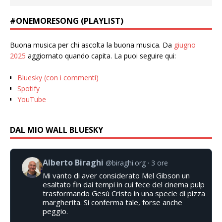
#ONEMORESONG (PLAYLIST)
Buona musica per chi ascolta la buona musica. Da
giugno
2025
aggiornato quando capita. La puoi seguire qui:
Bluesky (con i commenti)
Spotify
YouTube
DAL MIO WALL BLUESKY
Alberto Biraghi
@biraghi.org
3 ore
Mi vanto di aver considerato Mel Gibson un
esaltato fin dai tempi in cui fece del cinema pulp
trasformando Gesù Cristo in una specie di pizza
margherita. Si conferma tale, forse anche
peggio.