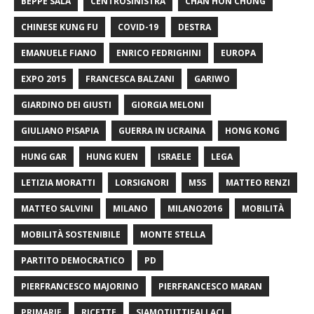
BEPPE SALA
CENTROSINISTRA
CHAN HON CHUNG
CHINESE KUNG FU
COVID-19
DESTRA
EMANUELE FIANO
ENRICO FEDRIGHINI
EUROPA
EXPO 2015
FRANCESCA BALZANI
GARIWO
GIARDINO DEI GIUSTI
GIORGIA MELONI
GIULIANO PISAPIA
GUERRA IN UCRAINA
HONG KONG
HUNG GAR
HUNG KUEN
ISRAELE
LEGA
LETIZIA MORATTI
LORSIGNORI
M5S
MATTEO RENZI
MATTEO SALVINI
MILANO
MILANO2016
MOBILITÀ
MOBILITÀ SOSTENIBILE
MONTE STELLA
PARTITO DEMOCRATICO
PD
PIERFRANCESCO MAJORINO
PIERFRANCESCO MARAN
PRIMARIE
RICETTE
SIAMOTUTTIFALLACI