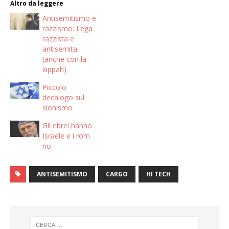
Altro da leggere
Antisemitismo e
razzismo: Lega
razzista e
antisemita
(anche con la
kippah)
Piccolo
decalogo sul
sionismo
Gli ebrei hanno
Israele e i rom
no
ANTISEMITISMO
CARGO
HI TECH