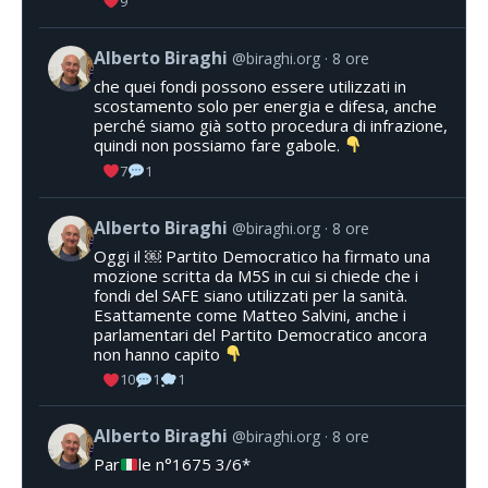
9
Alberto Biraghi
@biraghi.org
8 ore
che quei fondi possono essere utilizzati in
scostamento solo per energia e difesa, anche
perché siamo già sotto procedura di infrazione,
quindi non possiamo fare gabole.
7
1
Alberto Biraghi
@biraghi.org
8 ore
Oggi il ￼ Partito Democratico ha firmato una
mozione scritta da M5S in cui si chiede che i
fondi del SAFE siano utilizzati per la sanità.
Esattamente come Matteo Salvini, anche i
parlamentari del Partito Democratico ancora
non hanno capito
10
1
1
Alberto Biraghi
@biraghi.org
8 ore
Par
le n°1675 3/6*