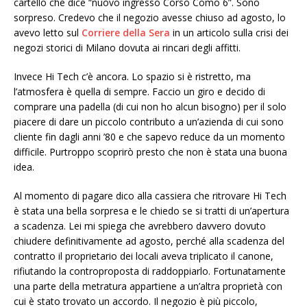
cartello che dice “nuovo ingresso Corso Como 6”. Sono
sorpreso. Credevo che il negozio avesse chiuso ad agosto, lo
avevo letto sul
Corriere della Sera
in un articolo sulla crisi dei
negozi storici di Milano dovuta ai rincari degli affitti.
Invece Hi Tech c’è ancora. Lo spazio si è ristretto, ma
l’atmosfera è quella di sempre. Faccio un giro e decido di
comprare una padella (di cui non ho alcun bisogno) per il solo
piacere di dare un piccolo contributo a un’azienda di cui sono
cliente fin dagli anni ’80 e che sapevo reduce da un momento
difficile. Purtroppo scoprirò presto che non è stata una buona
idea.
Al momento di pagare dico alla cassiera che ritrovare Hi Tech
è stata una bella sorpresa e le chiedo se si tratti di un’apertura
a scadenza. Lei mi spiega che avrebbero davvero dovuto
chiudere definitivamente ad agosto, perché alla scadenza del
contratto il proprietario dei locali aveva triplicato il canone,
rifiutando la controproposta di raddoppiarlo. Fortunatamente
una parte della metratura appartiene a un’altra proprietà con
cui è stato trovato un accordo. Il negozio è più piccolo,