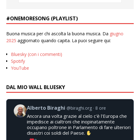
#ONEMORESONG (PLAYLIST)
Buona musica per chi ascolta la buona musica. Da
giugno
2025
aggiornato quando capita. La puoi seguire qui:
Bluesky (con i commenti)
Spotify
YouTube
DAL MIO WALL BLUESKY
Alberto Biraghi
@biraghi.org
8 ore
Ancora una volta grazie al cielo c'è l'Europa che
impedisce ai cialtroni che inopinatamente
occupano poltrone in Parlamento di fare ulteriori
disastri coi soldi del Paese.