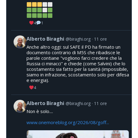
4
1
Alberto Biraghi
@biraghi.org
11 ore
Anche altro oggi: sul SAFE il PD ha firmato un
documento contrario di M5S che ribadisce le
parole contiane "vogliono farci credere che la
Russia ci minacci" e chiede (come Salvini) che lo
scostamento sia fatto per la sanità (impossibile,
siamo in infrazione, scostamento solo per difesa
e energia).
4
Alberto Biraghi
@biraghi.org
11 ore
Non è solo....
www.onemoreblog.org/2026/08/goff...