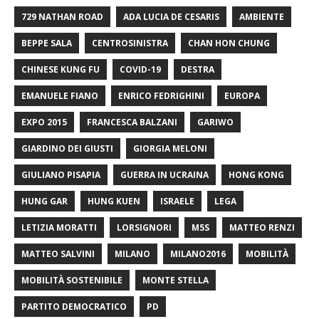
729 NATHAN ROAD
ADA LUCIA DE CESARIS
AMBIENTE
BEPPE SALA
CENTROSINISTRA
CHAN HON CHUNG
CHINESE KUNG FU
COVID-19
DESTRA
EMANUELE FIANO
ENRICO FEDRIGHINI
EUROPA
EXPO 2015
FRANCESCA BALZANI
GARIWO
GIARDINO DEI GIUSTI
GIORGIA MELONI
GIULIANO PISAPIA
GUERRA IN UCRAINA
HONG KONG
HUNG GAR
HUNG KUEN
ISRAELE
LEGA
LETIZIA MORATTI
LORSIGNORI
M5S
MATTEO RENZI
MATTEO SALVINI
MILANO
MILANO2016
MOBILITÀ
MOBILITÀ SOSTENIBILE
MONTE STELLA
PARTITO DEMOCRATICO
PD