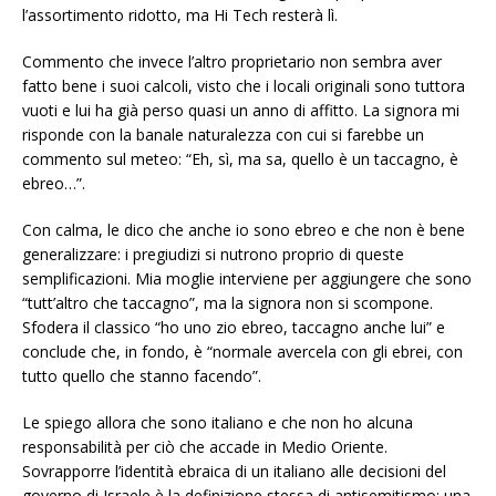
l’assortimento ridotto, ma Hi Tech resterà lì.
Commento che invece l’altro proprietario non sembra aver
fatto bene i suoi calcoli, visto che i locali originali sono tuttora
vuoti e lui ha già perso quasi un anno di affitto. La signora mi
risponde con la banale naturalezza con cui si farebbe un
commento sul meteo: “Eh, sì, ma sa, quello è un taccagno, è
ebreo…”.
Con calma, le dico che anche io sono ebreo e che non è bene
generalizzare: i pregiudizi si nutrono proprio di queste
semplificazioni. Mia moglie interviene per aggiungere che sono
“tutt’altro che taccagno”, ma la signora non si scompone.
Sfodera il classico “ho uno zio ebreo, taccagno anche lui” e
conclude che, in fondo, è “normale avercela con gli ebrei, con
tutto quello che stanno facendo”.
Le spiego allora che sono italiano e che non ho alcuna
responsabilità per ciò che accade in Medio Oriente.
Sovrapporre l’identità ebraica di un italiano alle decisioni del
governo di Israele è la definizione stessa di antisemitismo: una