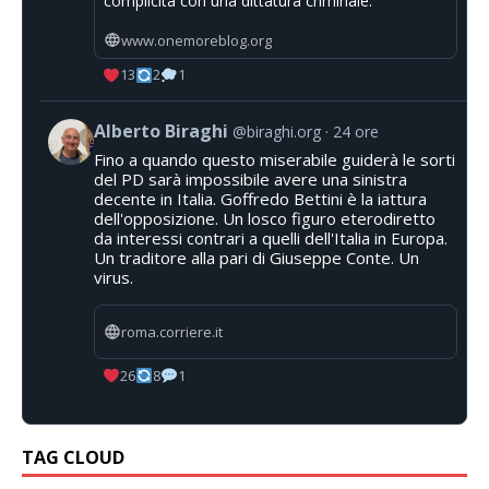
complicità con una dittatura criminale.
www.onemoreblog.org
13
2
1
Alberto Biraghi
@biraghi.org
24 ore
Fino a quando questo miserabile guiderà le sorti
del PD sarà impossibile avere una sinistra
decente in Italia. Goffredo Bettini è la iattura
dell'opposizione. Un losco figuro eterodiretto
da interessi contrari a quelli dell'Italia in Europa.
Un traditore alla pari di Giuseppe Conte. Un
virus.
roma.corriere.it
26
8
1
TAG CLOUD