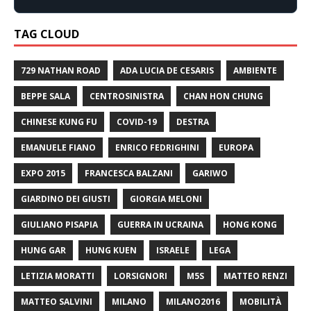
TAG CLOUD
729 NATHAN ROAD
ADA LUCIA DE CESARIS
AMBIENTE
BEPPE SALA
CENTROSINISTRA
CHAN HON CHUNG
CHINESE KUNG FU
COVID-19
DESTRA
EMANUELE FIANO
ENRICO FEDRIGHINI
EUROPA
EXPO 2015
FRANCESCA BALZANI
GARIWO
GIARDINO DEI GIUSTI
GIORGIA MELONI
GIULIANO PISAPIA
GUERRA IN UCRAINA
HONG KONG
HUNG GAR
HUNG KUEN
ISRAELE
LEGA
LETIZIA MORATTI
LORSIGNORI
M5S
MATTEO RENZI
MATTEO SALVINI
MILANO
MILANO2016
MOBILITÀ