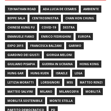
729 NATHAN ROAD
ADA LUCIA DE CESARIS
AMBIENTE
BEPPE SALA
CENTROSINISTRA
CHAN HON CHUNG
CHINESE KUNG FU
COVID-19
DESTRA
EMANUELE FIANO
ENRICO FEDRIGHINI
EUROPA
EXPO 2015
FRANCESCA BALZANI
GARIWO
GIARDINO DEI GIUSTI
GIORGIA MELONI
GIULIANO PISAPIA
GUERRA IN UCRAINA
HONG KONG
HUNG GAR
HUNG KUEN
ISRAELE
LEGA
LETIZIA MORATTI
LORSIGNORI
M5S
MATTEO RENZI
MATTEO SALVINI
MILANO
MILANO2016
MOBILITÀ
MOBILITÀ SOSTENIBILE
MONTE STELLA
PARTITO DEMOCRATICO
PD