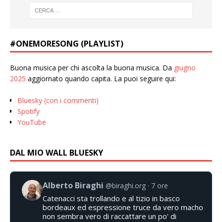
#ONEMORESONG (PLAYLIST)
Buona musica per chi ascolta la buona musica. Da
giugno
2025
aggiornato quando capita. La puoi seguire qui:
Bluesky (con i commenti)
Spotify
YouTube
DAL MIO WALL BLUESKY
Alberto Biraghi
@biraghi.org
7 ore
Catenacci sta trollando e al tizio in basco
bordeaux ed espressione truce da vero macho
non sembra vero di raccattare un po' di