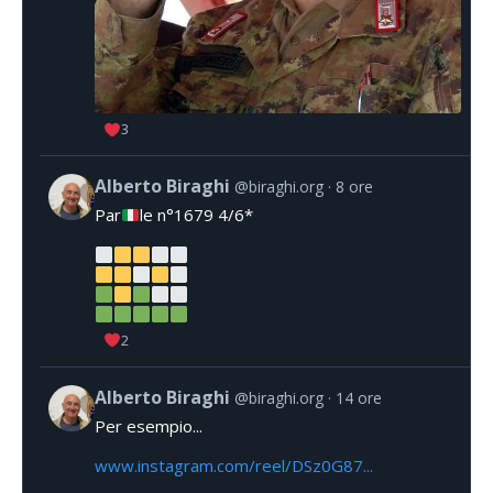
3
Alberto Biraghi
@biraghi.org
8 ore
Par
le n°1679 4/6*
2
Alberto Biraghi
@biraghi.org
14 ore
Per esempio...
www.instagram.com/reel/DSz0G87...