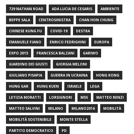
729 NATHAN ROAD
ADA LUCIA DE CESARIS
AMBIENTE
BEPPE SALA
CENTROSINISTRA
CHAN HON CHUNG
CHINESE KUNG FU
COVID-19
DESTRA
EMANUELE FIANO
ENRICO FEDRIGHINI
EUROPA
EXPO 2015
FRANCESCA BALZANI
GARIWO
GIARDINO DEI GIUSTI
GIORGIA MELONI
GIULIANO PISAPIA
GUERRA IN UCRAINA
HONG KONG
HUNG GAR
HUNG KUEN
ISRAELE
LEGA
LETIZIA MORATTI
LORSIGNORI
M5S
MATTEO RENZI
MATTEO SALVINI
MILANO
MILANO2016
MOBILITÀ
MOBILITÀ SOSTENIBILE
MONTE STELLA
PARTITO DEMOCRATICO
PD