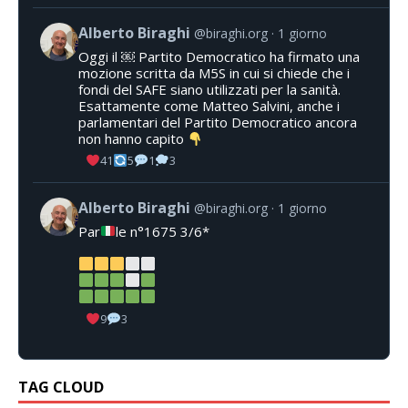
Alberto Biraghi
@biraghi.org
1 giorno
Oggi il ￼ Partito Democratico ha firmato una
mozione scritta da M5S in cui si chiede che i
fondi del SAFE siano utilizzati per la sanità.
Esattamente come Matteo Salvini, anche i
parlamentari del Partito Democratico ancora
non hanno capito
41
5
1
3
Alberto Biraghi
@biraghi.org
1 giorno
Par
le n°1675 3/6*
9
3
TAG CLOUD