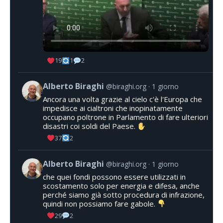
19
1
2
Alberto Biraghi
@biraghi.org
1 giorno
Ancora una volta grazie al cielo c'è l'Europa che
impedisce ai cialtroni che inopinatamente
occupano poltrone in Parlamento di fare ulteriori
disastri coi soldi del Paese.
37
2
Alberto Biraghi
@biraghi.org
1 giorno
che quei fondi possono essere utilizzati in
scostamento solo per energia e difesa, anche
perché siamo già sotto procedura di infrazione,
quindi non possiamo fare gabole.
29
2