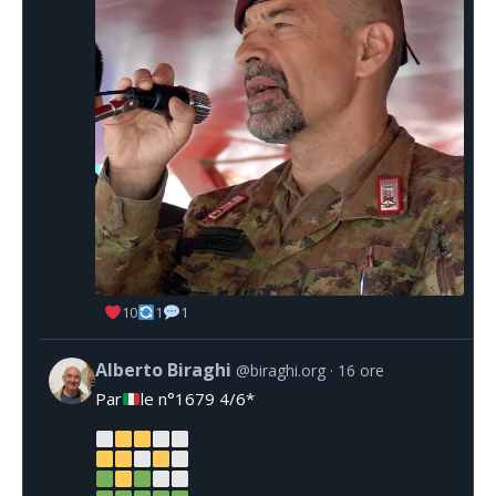
10
1
1
Alberto Biraghi
@biraghi.org
16 ore
Par
le n°1679 4/6*