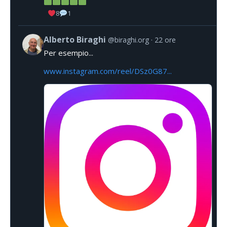
8
1
Alberto Biraghi
@biraghi.org
22 ore
Per esempio...
www.instagram.com/reel/DSz0G87...