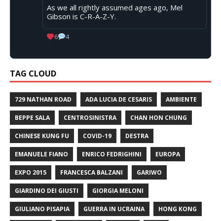
As we all rightly assumed ages ago, Mel
Gibson is C-R-A-Z-Y.
6
4
TAG CLOUD
729 NATHAN ROAD
ADA LUCIA DE CESARIS
AMBIENTE
BEPPE SALA
CENTROSINISTRA
CHAN HON CHUNG
CHINESE KUNG FU
COVID-19
DESTRA
EMANUELE FIANO
ENRICO FEDRIGHINI
EUROPA
EXPO 2015
FRANCESCA BALZANI
GARIWO
GIARDINO DEI GIUSTI
GIORGIA MELONI
GIULIANO PISAPIA
GUERRA IN UCRAINA
HONG KONG