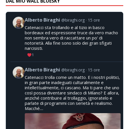
DAL MIO WALL BLUESKY
Alberto Biraghi
@biraghi.org
15 ore
Catenacci sta trollando e al tizio in basco
bordeaux ed espressione truce da vero macho
non sembra vero di raccattare un po' di
notorietà. Alla fine sono solo dei gran sfigati
narcisisti.
1
Alberto Biraghi
@biraghi.org
15 ore
Catenacci trolla come un matto. E i nostri politici,
in gran parte inadeguati culturalmente e
intellettualmente, ci cascano. Ma ti pare che uno
così possa diventare sindaco di Milano? E allora,
anziché contribuire al trollaggio, ignoratelo e
parlate di programmi con serietà e realismo.
Macché....