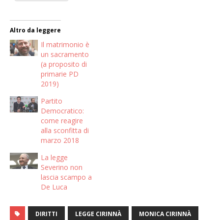
Altro da leggere
Il matrimonio è
un sacramento
(a proposito di
primarie PD
2019)
Partito
Democratico:
come reagire
alla sconfitta di
marzo 2018
La legge
Severino non
lascia scampo a
De Luca
DIRITTI
LEGGE CIRINNÀ
MONICA CIRINNÀ