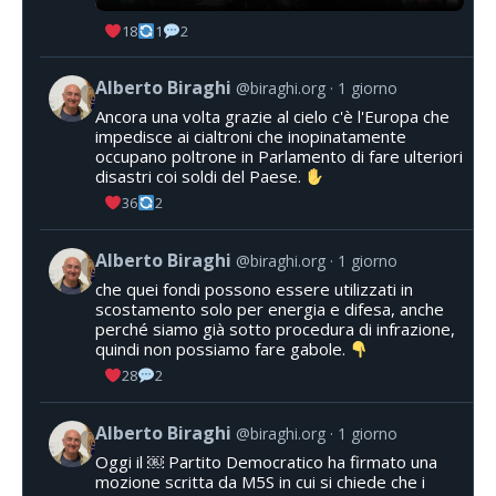
18
1
2
Alberto Biraghi
@biraghi.org
1 giorno
Ancora una volta grazie al cielo c'è l'Europa che
impedisce ai cialtroni che inopinatamente
occupano poltrone in Parlamento di fare ulteriori
disastri coi soldi del Paese.
36
2
Alberto Biraghi
@biraghi.org
1 giorno
che quei fondi possono essere utilizzati in
scostamento solo per energia e difesa, anche
perché siamo già sotto procedura di infrazione,
quindi non possiamo fare gabole.
28
2
Alberto Biraghi
@biraghi.org
1 giorno
Oggi il ￼ Partito Democratico ha firmato una
mozione scritta da M5S in cui si chiede che i