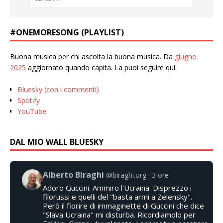
#ONEMORESONG (PLAYLIST)
Buona musica per chi ascolta la buona musica. Da
giugno
2025
aggiornato quando capita. La puoi seguire qui:
Bluesky (con i commenti)
Spotify
YouTube
DAL MIO WALL BLUESKY
Alberto Biraghi
@biraghi.org
3 ore
Adoro Guccini. Ammiro l'Ucraina. Disprezzo i
filorussi e quelli del "basta armi a Zelensky".
Però il fiorire di immaginette di Guccini che dice
"Slava Ucraina" mi disturba. Ricordiamolo per