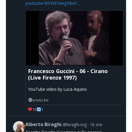
youtu.be/B5WEVwig58A?...
Francesco Guccini - 06 - Cirano
(Live Firenze 1997)
YouTube video by Luca Aquino
youtu.be
10
1
Alberto Biraghi
@biraghi.org
16 ore