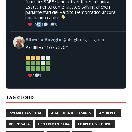
fondi del SAFE siano utilizzati per la sanità.
Esattamente come Matteo Salvini, anche i
parlamentari del Partito Democratico ancora
non hanno capito
40
5
1
3
Alberto Biraghi
@biraghi.org
1 giorno
Par
le n°1675 3/6*
9
3
TAG CLOUD
729 NATHAN ROAD
ADA LUCIA DE CESARIS
AMBIENTE
BEPPE SALA
CENTROSINISTRA
CHAN HON CHUNG