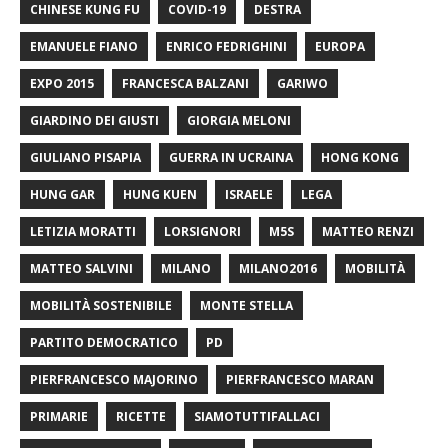
CHINESE KUNG FU
COVID-19
DESTRA
EMANUELE FIANO
ENRICO FEDRIGHINI
EUROPA
EXPO 2015
FRANCESCA BALZANI
GARIWO
GIARDINO DEI GIUSTI
GIORGIA MELONI
GIULIANO PISAPIA
GUERRA IN UCRAINA
HONG KONG
HUNG GAR
HUNG KUEN
ISRAELE
LEGA
LETIZIA MORATTI
LORSIGNORI
M5S
MATTEO RENZI
MATTEO SALVINI
MILANO
MILANO2016
MOBILITÀ
MOBILITÀ SOSTENIBILE
MONTE STELLA
PARTITO DEMOCRATICO
PD
PIERFRANCESCO MAJORINO
PIERFRANCESCO MARAN
PRIMARIE
RICETTE
SIAMOTUTTIFALLACI