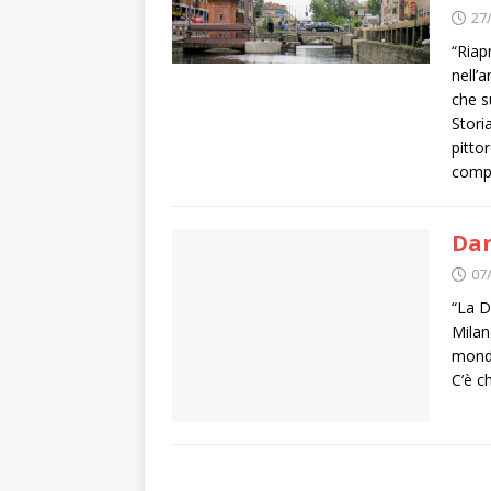
27
“Riap
nell’
che s
Storia
pitto
comp
Dar
07
“La D
Milan
mondo
C’è c