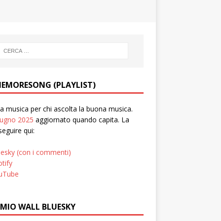
EMORESONG (PLAYLIST)
 musica per chi ascolta la buona musica.
iugno 2025
aggiornato quando capita. La
seguire qui:
uesky (con i commenti)
tify
uTube
 MIO WALL BLUESKY