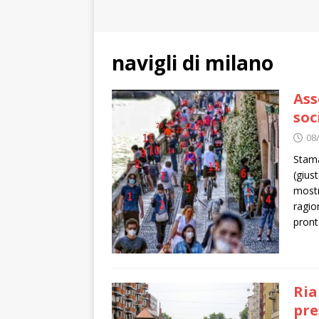
navigli di milano
Ass
soc
08
Stama
(gius
mostr
ragio
pront
Ria
pre