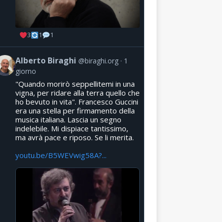
3
1
1
Alberto Biraghi
@biraghi.org
1
giorno
"Quando morirò seppellitemi in una
vigna, per ridare alla terra quello che
ho bevuto in vita". Francesco Guccini
era una stella per firmamento della
musica italiana. Lascia un segno
indelebile. Mi dispiace tantissimo,
ma avrà pace e riposo. Se li merita.
youtu.be/B5WEVwig58A?...