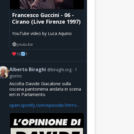
Francesco Guccini - 06 -
Cirano (Live Firenze 1997)
YouTube video by Luca Aquino
youtu.be
12
1
Alberto Biraghi
@biraghi.org
1
giorno
Ascolta Davide Giacalone sulla
oscena pantomima andata in scena
ieri in Parlamento.
open.spotify.com/episode/3mYv...