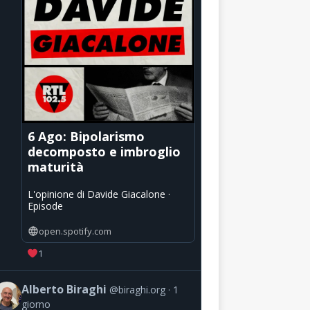
6 Ago: Bipolarismo
decomposto e imbroglio
maturità
L'opinione di Davide Giacalone ·
Episode
open.spotify.com
1
Alberto Biraghi
@biraghi.org
1
giorno