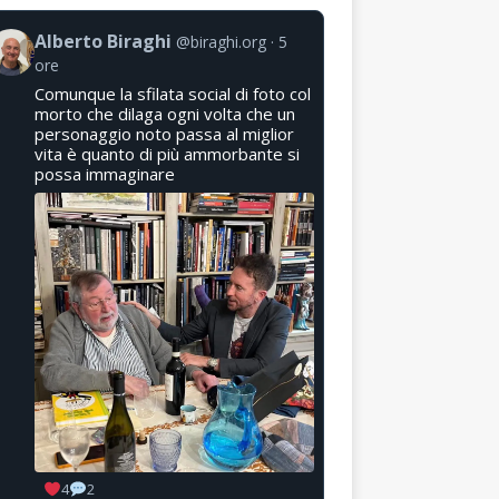
Alberto Biraghi
@biraghi.org
5
ore
Comunque la sfilata social di foto col
morto che dilaga ogni volta che un
personaggio noto passa al miglior
vita è quanto di più ammorbante si
possa immaginare
4
2