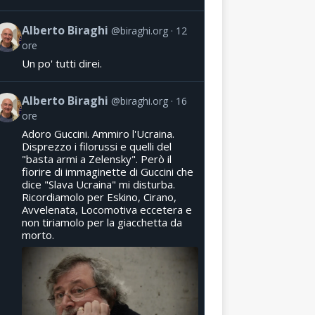
Alberto Biraghi
@biraghi.org
12
ore
Un po' tutti direi.
Alberto Biraghi
@biraghi.org
16
ore
Adoro Guccini. Ammiro l'Ucraina.
Disprezzo i filorussi e quelli del
"basta armi a Zelensky". Però il
fiorire di immaginette di Guccini che
dice "Slava Ucraina" mi disturba.
Ricordiamolo per Eskino, Cirano,
Avvelenata, Locomotiva eccetera e
non tiriamolo per la giacchetta da
morto.