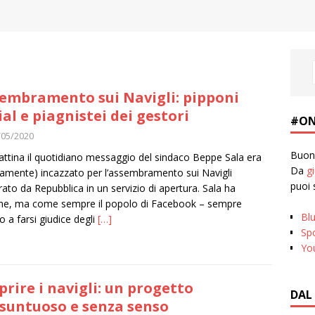
embramento sui Navigli: pipponi
ial e piagnistei dei gestori
#ON
/05/2020
Buona
ttina il quotidiano messaggio del sindaco Beppe Sala era
Da
g
tamente) incazzato per l’assembramento sui Navigli
puoi 
ato da Repubblica in un servizio di apertura. Sala ha
ne, ma come sempre il popolo di Facebook – sempre
Bl
o a farsi giudice degli
[…]
Spo
Yo
prire i navigli: un progetto
DAL
suntuoso e senza senso