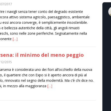
/07/2017
rire i navigli senza tener conto del degrado esistente
ancora attivo sistema agricolo, paesaggistico, ambientale
u essi ancora converge, è semplicemente insostenibile.
 e bellezza autentiche della città, gli angoli rimasti
reschi, sono nelle zone periferiche. Segnatamente nella
onente
[…]
sena: il minimo del meno peggio
/12/2015
arsena è considerata uno dei fiori all’occhiello della nuova
o, il quartiere che con Expo si è aperto ancora di più al
, rinnovato nel segno della modernità. Ma c’è chi dice no.
hi, in mezzo alla maggioranza
[…]