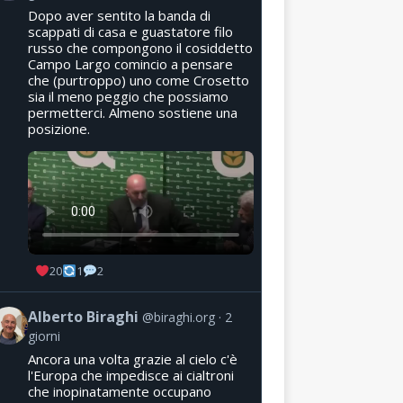
Dopo aver sentito la banda di
scappati di casa e guastatore filo
russo che compongono il cosiddetto
Campo Largo comincio a pensare
che (purtroppo) uno come Crosetto
sia il meno peggio che possiamo
permetterci. Almeno sostiene una
posizione.
20
1
2
Alberto Biraghi
@biraghi.org
2
giorni
Ancora una volta grazie al cielo c'è
l'Europa che impedisce ai cialtroni
che inopinatamente occupano